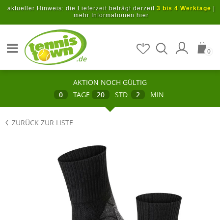
Zum Hauptinhalt springen
aktueller Hinweis: die Lieferzeit beträgt derzeit
3 bis 4 Werktage
|
mehr Informationen hier
Artikel suchen
0
.de
AKTION NOCH GÜLTIG
0
TAGE
20
STD.
2
MIN.
ZURÜCK ZUR LISTE