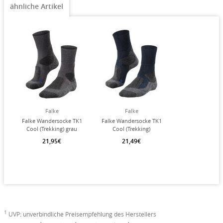
ähnliche Artikel
Falke
Falke
Falke Wandersocke TK1
Falke Wandersocke TK1
Cool (Trekking) grau
Cool (Trekking)
Herren - 1 Paar
marineblau Herren - 1
21,95€
21,49€
Paar
1
UVP: unverbindliche Preisempfehlung des Herstellers