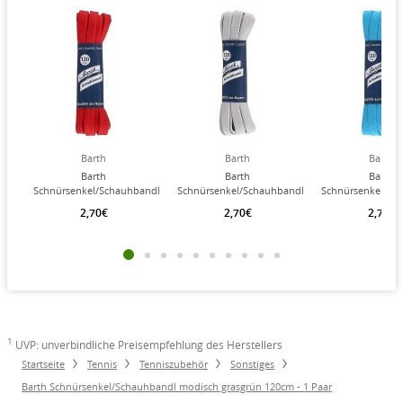
Barth
Barth
Barth
Barth
Barth
Barth
Schnürsenkel/Schauhbandl
Schnürsenkel/Schauhbandl
Schnürsenkel/Sc
modisch rot 120cm - 1
modisch hellgrau 120cm
modisch hellblau
2,70€
2,70€
2,70€
Paar
1 Paar
1
UVP: unverbindliche Preisempfehlung des Herstellers
Startseite
Tennis
Tenniszubehör
Sonstiges
Barth Schnürsenkel/Schauhbandl modisch grasgrün 120cm - 1 Paar