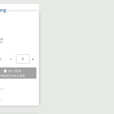
ung
zgl.
von
:
−
+
IN DEN
WARENKORB
gen
n