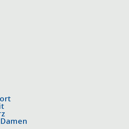
ort
it
rz
b Damen