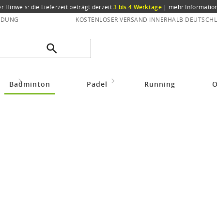
er Hinweis: die Lieferzeit beträgt derzeit
3 bis 4 Werktage
|
mehr Informatio
NDUNG
KOSTENLOSER VERSAND INNERHALB DEUTSCHL
idung
Badmintonbekleidung Damen
JAKO Sporthose Short Competition 2
Badminton
Padel
Running
O