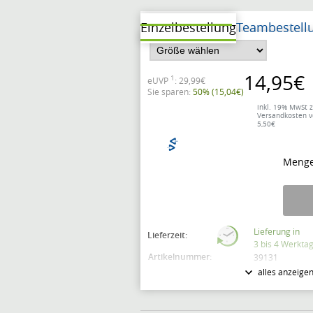
Einzelbestellung
Teambestell
14,95€
1
eUVP
: 29,99€
Sie sparen:
50% (15,04€)
inkl. 19% MwSt z
Versandkosten 
5,50€
Menge
Lieferung in
Lieferzeit:
3 bis 4 Werkta
Artikelnummer:
39131
alles anzeige
Modellnummer:
6218-33
Markteinführung:
Januar 2018