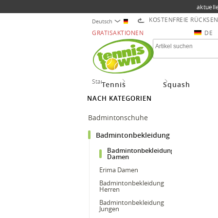
aktuell
KOSTENFREIE RÜCKSE
Deutsch
GRATISAKTIONEN
DE
Startseite
Badminton
Badmintonbekle
Tennis
Squash
Damen
NACH KATEGORIEN
Badmintonschuhe
Badmintonbekleidung
Badmintonbekleidung
Damen
Erima Damen
Badmintonbekleidung
Herren
Badmintonbekleidung
Jungen