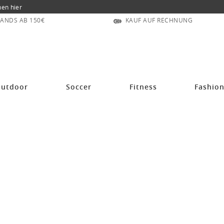
nen hier
ANDS AB 150€
KAUF AUF RECHNUNG
.0 mit Reißverschluss kurz schwarz/neongelb
utdoor
Soccer
Fitness
Fashio