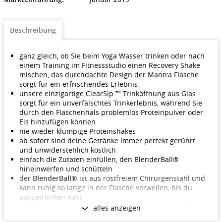
Beschreibung
ganz gleich, ob Sie beim Yoga Wasser trinken oder nach
einem Training im Fitnessstudio einen Recovery Shake
mischen, das durchdachte Design der Mantra Flasche
sorgt für ein erfrischendes Erlebnis
unsere einzigartige ClearSip ™ Trinköffnung aus Glas
sorgt für ein unverfälschtes Trinkerlebnis, während Sie
durch den Flaschenhals problemlos Proteinpulver oder
Eis hinzufügen können
nie wieder klumpige Proteinshakes
ab sofort sind deine Getränke immer perfekt gerührt
und unwiderstehlich köstlich
einfach die Zutaten einfüllen, den BlenderBall®
hineinwerfen und schütteln
der
BlenderBall®
ist aus rostfreiem Chirurgenstahl und
kann ruhig so lange in der Flasche verweilen, bis du
ausgetrunken hast
trinkst du gerne Wasser? Keine Sorge, du kannst den
alles anzeigen
BlenderBall® einfach in der Flasche lassen, nichts rostet,