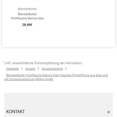
Verpackung: 1 Stück
BlenderBottle
BlenderBottle
Trinkflasche Mantra Glas
(ClearSip-Trinköffnung
28,49€
aus Glas und mit
Schraubverschluss) 600ml
dunkelgrün
1
UVP: unverbindliche Preisempfehlung des Herstellers
Startseite
Squash
Squashzubehör
BlenderBottle Trinkflasche Mantra Glas (ClearSip-Trinköffnung aus Glas und
mit Schraubverschluss) 600ml violett
KONTAKT