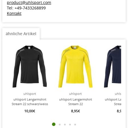
product@uhlsport.com
Tel: +49-7433268899
Kontakt
ähnliche Artikel
uhlsport
uhlsport
uhlsport
uhlsport Langarmshirt
uhlsport Langarmshirt
uhlsport Langa
Stream 22 schwarz/weiss
Stream 22
Stream 2
Jungen
limonengelb/azurblau
marineblau/weis
10,00€
8,95€
8,95€
Kinder