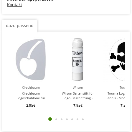
Kontakt
dazu passend
Kirschbaum
Wilson
Tourna
Kirschbaum
Wilson Saitenstift für
Tourna Logosch
Logoschablone für
Logo-Beschriftung -
Tennis - Motiv T
Tennissaite/Tennisschläger
Flasche 30ml - weiss
2,95€
7,95€
7,50€
- 1 Stück