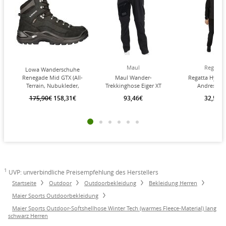
Maul
Regatta
Lowa Wanderschuhe
Renegade Mid GTX (All-
Maul Wander-
Regatta Hybri
Terrain, Nubukleder,
Trekkinghose Eiger XT
Andreson V
wasserdicht) tiefschwarz
Zipp-Off (lange Hose und
(wasserabwei
175,90€
158,31€
93,46€
32,50€
Herren
Bermudas in einem)
isolierend) sc
dunkelgrau/caviar Herren
Herren
1
UVP: unverbindliche Preisempfehlung des Herstellers
Startseite
Outdoor
Outdoorbekleidung
Bekleidung Herren
Maier Sports Outdoorbekleidung
Maier Sports Outdoor-Softshellhose Winter Tech (warmes Fleece-Material) lang
schwarz Herren