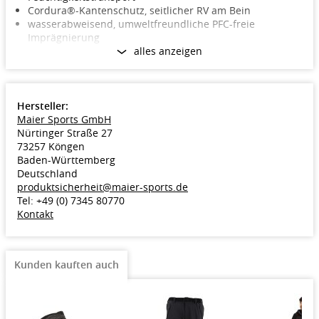
Cordura®-Kantenschutz, seitlicher RV am Bein
wasserabweisend, umweltfreundliche PFC-freie
Imprägnierung
alles anzeigen
Material: 98% PES, 2% EL
Größen: 24-28 (Kurzgröße); 48-58 (Normalgröße), 98-110
(Langgröße)
Hersteller:
Farbe: schwarz
Maier Sports GmbH
Modell 2021
Nürtinger Straße 27
73257 Köngen
Baden-Württemberg
Deutschland
produktsicherheit@maier-sports.de
Tel: +49 (0) 7345 80770
Kontakt
Kunden kauften auch