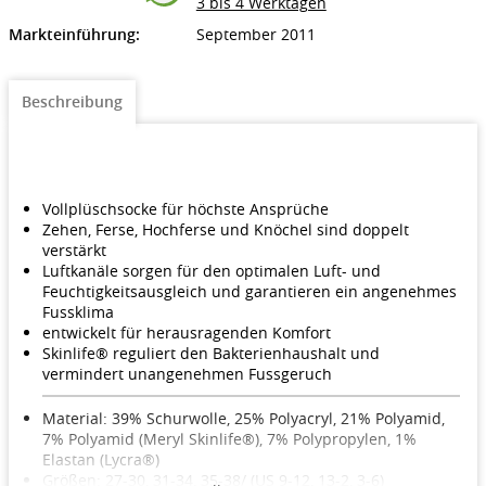
3 bis 4 Werktagen
Markteinführung:
September 2011
Beschreibung
Vollplüschsocke für höchste Ansprüche
Zehen, Ferse, Hochferse und Knöchel sind doppelt
verstärkt
Luftkanäle sorgen für den optimalen Luft- und
Feuchtigkeitsausgleich und garantieren ein angenehmes
Fussklima
entwickelt für herausragenden Komfort
Skinlife® reguliert den Bakterienhaushalt und
vermindert unangenehmen Fussgeruch
Material: 39% Schurwolle, 25% Polyacryl, 21% Polyamid,
7% Polyamid (Meryl Skinlife®), 7% Polypropylen, 1%
Elastan (Lycra®)
Größen: 27-30, 31-34, 35-38/ (US 9-12, 13-2, 3-6)