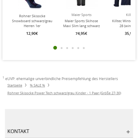
Maier Sports
Killtec
Rohner Skisocke
Snowboard schwarz/grau
Maier Sports Skihose
Killtec Winterja
Herren 1er
Maxi Slim lang schwarz
28 (wind- 
Kinder
wasserdich
12,90€
74,95€
35,97€
atrmungsaktiv, P
marineblau K
1
eUVP: ehemalige unverbindliche Preisempfehlung des Herstellers
Startseite
% SALE %
Rohner Skisocke Power Tech schwarz/grau Kinder - 1 Paar (Größe 27-30)
KONTAKT