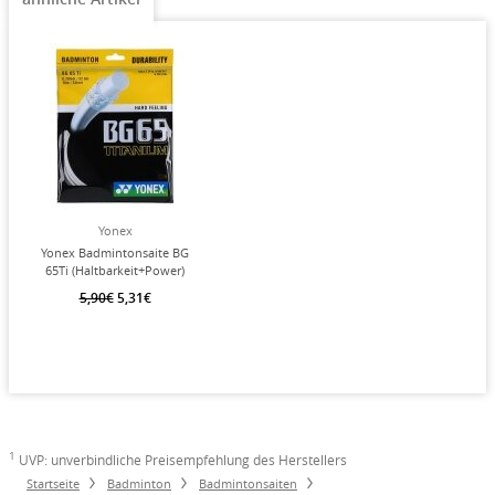
Yonex
Yonex Badmintonsaite BG
65Ti (Haltbarkeit+Power)
weiss 10m Set
5,90€
5,31€
1
UVP: unverbindliche Preisempfehlung des Herstellers
Startseite
Badminton
Badmintonsaiten