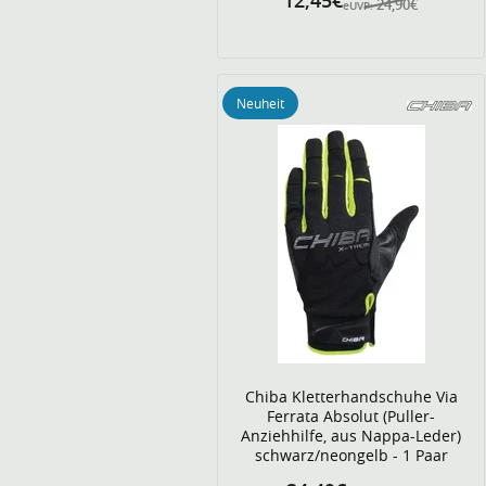
12,45€
24,90€
eUVP:
Neuheit
Chiba Kletterhandschuhe Via
Ferrata Absolut (Puller-
Anziehhilfe, aus Nappa-Leder)
schwarz/neongelb - 1 Paar