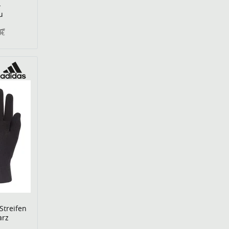
-
u
0€
Streifen
arz