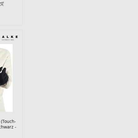
0€
 (Touch-
chwarz -