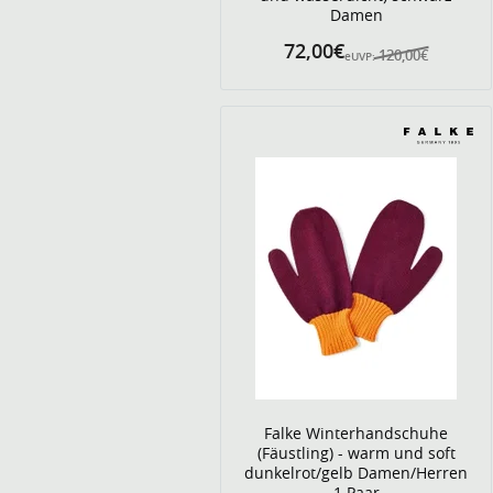
Damen
72,00€
120,00€
eUVP:
Falke Winterhandschuhe
(Fäustling) - warm und soft
dunkelrot/gelb Damen/Herren
1 Paar