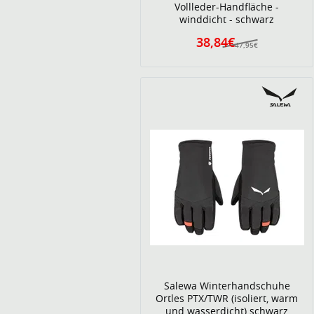
Vollleder-Handfläche -
winddicht - schwarz
38,84€
47,95€
Salewa Winterhandschuhe
Ortles PTX/TWR (isoliert, warm
und wasserdicht) schwarz