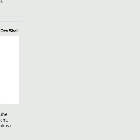
5€
huhe
cht,
ktiv)
r