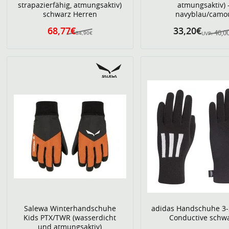
strapazierfähig, atmungsaktiv)
atmungsaktiv) 
schwarz Herren
navyblau/camo
68,77€
33,20€
40,0
84,90€
UVP:
Salewa Winterhandschuhe
adidas Handschuhe 3-
Kids PTX/TWR (wasserdicht
Conductive schw
und atmungsaktiv)