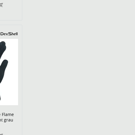
0€
 Flame
ht grau
n