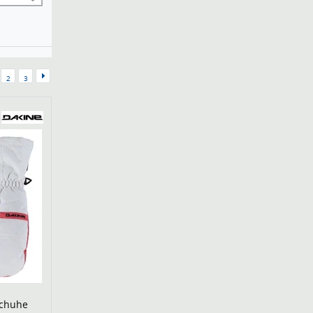
2
3
schuhe