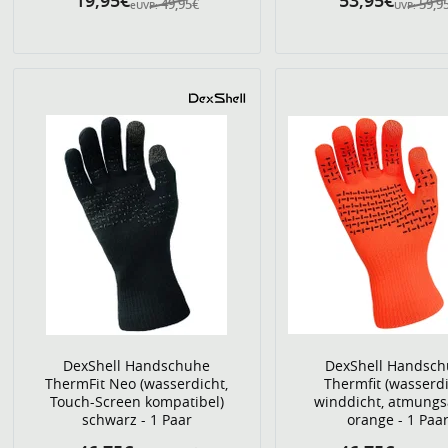
19,95€
53,95€
49,95€
59,9
eUVP:
UVP:
DexShell Handschuhe
DexShell Handsc
ThermFit Neo (wasserdicht,
Thermfit (wasserdi
Touch-Screen kompatibel)
winddicht, atmungsa
schwarz - 1 Paar
orange - 1 Paa