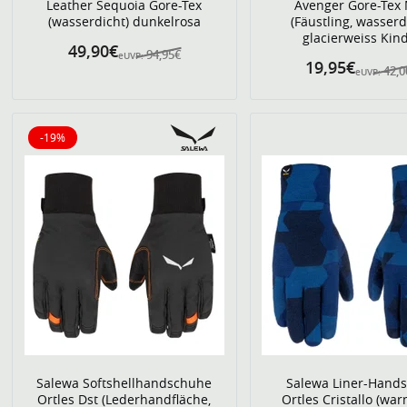
Leather Sequoia Gore-Tex
Avenger Gore-Tex 
(wasserdicht) dunkelrosa
(Fäustling, wasserd
glacierweiss Kin
49,90€
94,95€
eUVP:
19,95€
42,0
eUVP:
-19%
19% reduziert
Salewa Softshellhandschuhe
Salewa Liner-Hand
Ortles Dst (Lederhandfläche,
Ortles Cristallo (wa