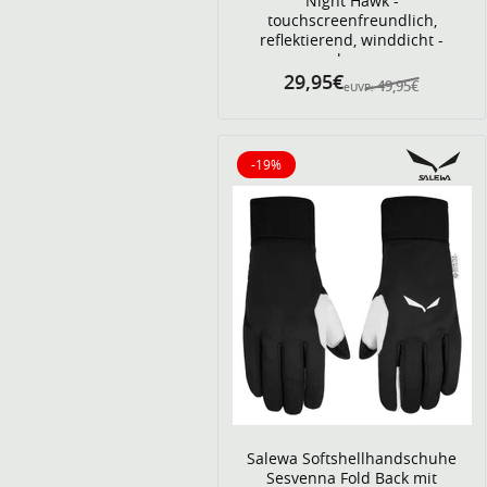
Night Hawk -
touchscreenfreundlich,
reflektierend, winddicht -
schwarz
29,95€
49,95€
eUVP:
-19%
19% reduziert
Salewa Softshellhandschuhe
Sesvenna Fold Back mit