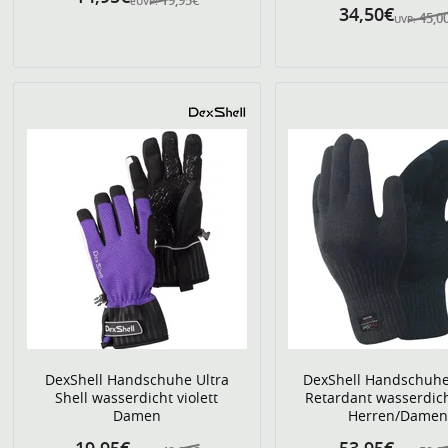
eUVP:
34,50€
45,0
UVP:
DexShell Handschuhe Ultra
DexShell Handschuhe
Shell wasserdicht violett
Retardant wasserdic
Damen
Herren/Dame