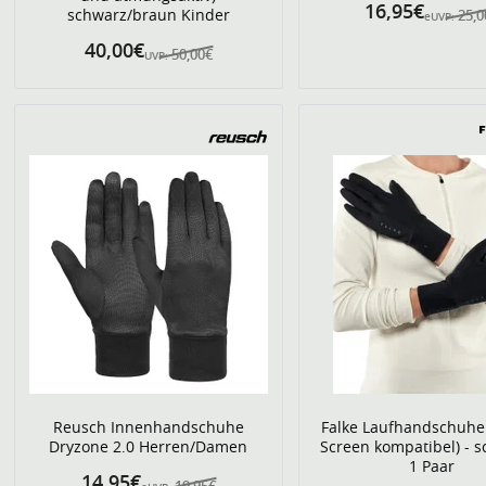
16,95€
schwarz/braun Kinder
25,0
eUVP:
40,00€
50,00€
UVP:
Reusch Innenhandschuhe
Falke Laufhandschuhe
Dryzone 2.0 Herren/Damen
Screen kompatibel) - s
1 Paar
14,95€
19,95€