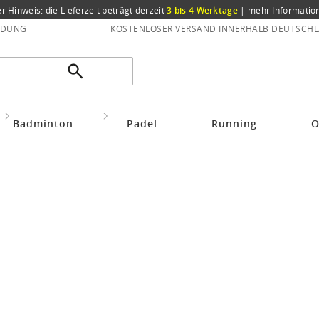
er Hinweis: die Lieferzeit beträgt derzeit
3 bis 4 Werktage
|
mehr Informatio
NDUNG
KOSTENLOSER VERSAND INNERHALB DEUTSCHL
Bekleidung Zubehör
Handschuhe
Badminton
Padel
Running
O