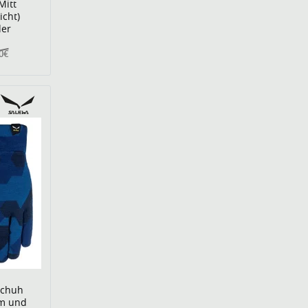
Mitt
icht)
der
0€
schuh
rm und