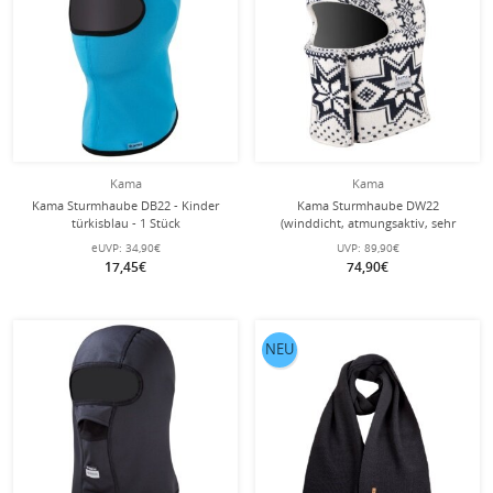
Kama
Kama
Kama Sturmhaube DB22 - Kinder
Kama Sturmhaube DW22
türkisblau - 1 Stück
(winddicht, atmungsaktiv, sehr
warm) - weiss/schwarz - 1 Stück
eUVP:
34,90€
UVP:
89,90€
17,45€
74,90€
NEU