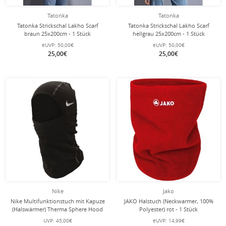
Tatonka
Tatonka
Tatonka Strickschal Lakho Scarf
Tatonka Strickschal Lakho Scarf
braun 25x200cm - 1 Stück
hellgrau 25x200cm - 1 Stück
eUVP:
50,00€
eUVP:
50,00€
25,00€
25,00€
Nike
Jako
Nike Multifunktionstuch mit Kapuze
JAKO Halstuch (Neckwarmer, 100%
(Halswärmer) Therma Sphere Hood
Polyester) rot - 1 Stück
4.0 schwarz - 1 Stück
UVP:
45,00€
eUVP:
14,99€