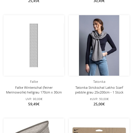
25,45€
30,49€
Falke
Tatonka
Falke Winterschal (feiner
Tatonka Strickschal Lakho Scarf
Merinowolle) hellgrau 170cm x 30cm
pebble grau 25x200cm - 1 Stück
- 1 Stück
UVP:
90,00€
eUVP:
50,00€
59,49€
25,00€