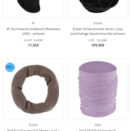
4F
Eisbär
4F Sturmhaube (Halstuch) Balaclava
Eisbär Schlauchschal Senen Loop
U052 - schwarz
(nachhaltige Kaschmirwolle) schwarz
eUVP:
24,99€
UVP:
134,99€
11,95€
109,90€
NEU
Eisbär
Nike
Eisbär Schlauchschal Fenna Loop -
Nike Multifunktionstuch