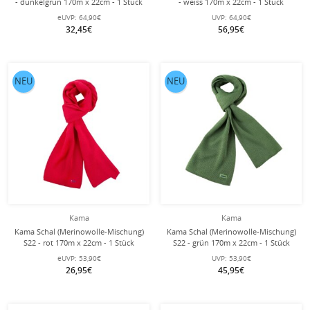
- dunkelgrün 170m x 22cm - 1 Stück
- weiss 170m x 22cm - 1 Stück
eUVP:
64,90€
UVP:
64,90€
32,45€
56,95€
NEU
NEU
Kama
Kama
Kama Schal (Merinowolle-Mischung)
Kama Schal (Merinowolle-Mischung)
S22 - rot 170m x 22cm - 1 Stück
S22 - grün 170m x 22cm - 1 Stück
eUVP:
53,90€
UVP:
53,90€
26,95€
45,95€