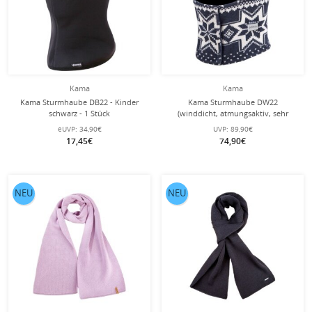
Kama
Kama
Kama Sturmhaube DB22 - Kinder
Kama Sturmhaube DW22
schwarz - 1 Stück
(winddicht, atmungsaktiv, sehr
warm) - navyblau/weiss - 1 Stück
eUVP:
34,90€
UVP:
89,90€
17,45€
74,90€
NEU
NEU