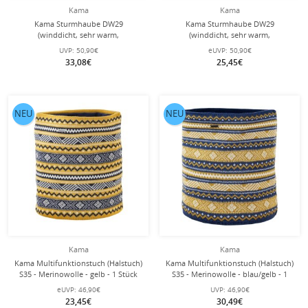
Kama
Kama
Kama Sturmhaube DW29
Kama Sturmhaube DW29
(winddicht, sehr warm,
(winddicht, sehr warm,
atmungsaktiv) - schwarz - 1 Stück
atmungsaktiv) - pink - 1 Stück
UVP:
50,90€
eUVP:
50,90€
33,08€
25,45€
NEU
NEU
Kama
Kama
Kama Multifunktionstuch (Halstuch)
Kama Multifunktionstuch (Halstuch)
S35 - Merinowolle - gelb - 1 Stück
S35 - Merinowolle - blau/gelb - 1
Stück
eUVP:
46,90€
UVP:
46,90€
23,45€
30,49€