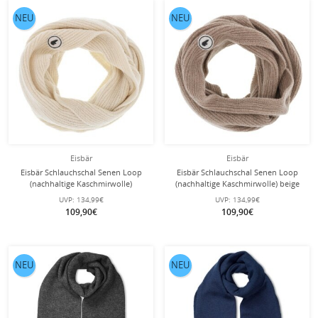
NEU
NEU
Eisbär
Eisbär
Eisbär Schlauchschal Senen Loop
Eisbär Schlauchschal Senen Loop
(nachhaltige Kaschmirwolle)
(nachhaltige Kaschmirwolle) beige
cremeweiss
UVP:
134,99€
UVP:
134,99€
109,90€
109,90€
NEU
NEU