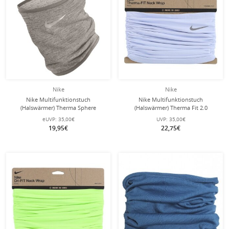
Nike
Nike
Nike Multifunktionstuch
Nike Multifunktionstuch
(Halswärmer) Therma Sphere
(Halswärmer) Therma Fit 2.0
Neckwarmer 4.0 grau - 1 Stück
Neckwarmer 2022 hellblau/silber - 1
eUVP:
35,00€
UVP:
35,00€
Stück
19,95€
22,75€