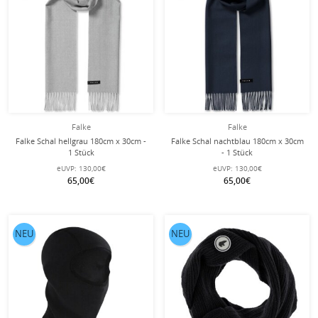
Falke
Falke
Falke Schal hellgrau 180cm x 30cm -
Falke Schal nachtblau 180cm x 30cm
1 Stück
- 1 Stück
eUVP:
130,00€
eUVP:
130,00€
65,00€
65,00€
NEU
NEU