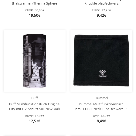
(Halswärmer) Therma Sphere
Knuckle blau/schwarz
Neckwarmer 3.0 grau - 1 Stück
Herren/Damen
eUVP:
30,00€
eUVP:
17,95€
19,50€
9,42€
Buff
Hummel
Buff Multifunktionstuch Original
hummel Multifunktionstuch
City mit UV-Schutz 50+ New York
hmlFLEECE Neck Tube schwarz - 1
schwarz
Stück
eUVP:
17,95€
UVP:
12,95€
12,57€
8,49€