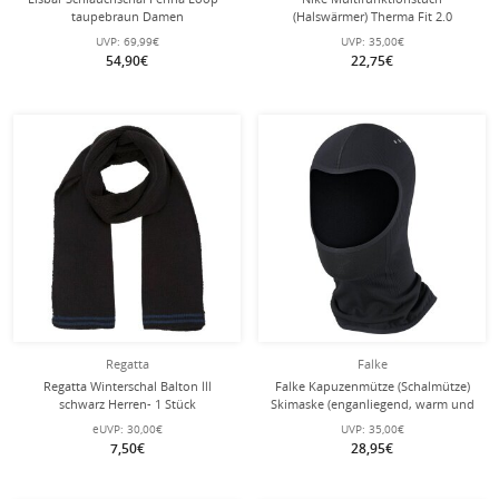
taupebraun Damen
(Halswärmer) Therma Fit 2.0
Neckwarmer 2022 rosa/silber - 1
UVP:
69,99€
UVP:
35,00€
Stück
54,90€
22,75€
Regatta
Falke
Regatta Winterschal Balton lll
Falke Kapuzenmütze (Schalmütze)
schwarz Herren- 1 Stück
Skimaske (enganliegend, warm und
elastisch) schwarz - 1 Stück
eUVP:
30,00€
UVP:
35,00€
7,50€
28,95€