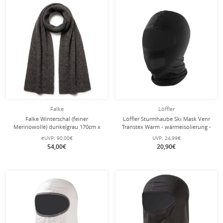
Falke
Löffler
Falke Winterschal (feiner
Löffler Sturmhaube Ski Mask Venr
Merinowolle) dunkelgrau 170cm x
Transtex Warm - wärmeisolierung -
30cm - 1 Stück
schwarz - 1 Stück
eUVP:
90,00€
UVP:
24,99€
54,00€
20,90€