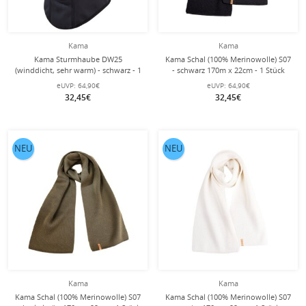
Kama
Kama
Kama Sturmhaube DW25
Kama Schal (100% Merinowolle) S07
(winddicht, sehr warm) - schwarz - 1
- schwarz 170m x 22cm - 1 Stück
Stück
eUVP:
64,90€
eUVP:
64,90€
32,45€
32,45€
NEU
NEU
Kama
Kama
Kama Schal (100% Merinowolle) S07
Kama Schal (100% Merinowolle) S07