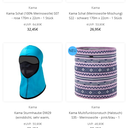
Kama
Kama
Kama Schal (100% Merinowolle) S07
Kama Schal (Merinowolle-Mischung)
- rosa 170m x 22cm - 1 Stück
S22 - schwarz 170m x 22cm - 1 Stück
eUVP:
64,90€
eUVP:
53,90€
32,45€
26,95€
NEU
Kama
Kama
Kama Sturmhaube DW29
Kama Multifunktionstuch (Halstuch)
(winddicht, sehr warm,
S35 - Merinowolle - pink/blau - 1
atmungsaktiv) - türkisblau - 1 Stück
Stück
eUVP:
50,90€
UVP:
46,90€