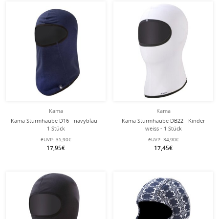
Kama
Kama
Kama Sturmhaube D16 - navyblau -
Kama Sturmhaube DB22 - Kinder
1 Stück
weiss - 1 Stück
eUVP:
35,90€
eUVP:
34,90€
17,95€
17,45€