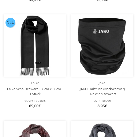
NEU
Falke
Jako
Falke Schal schwarz 180cm x 30cm -
JAKO Halstuch (Neckwarmer)
1 Stück
Funktion schwarz
eUVP:
130,00€
UVP:
10,99€
65,00€
8,95€