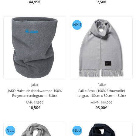
44,95€
7,50€
NEU
Jako
Falke
JAKO Halstuch (Neckwarmer, 100%
Falke Schal (100% Schurwolle)
Polyester) steingrau - 1 Stück
hellgrau 180cm x 50cm - 1 Stück
UVP:
14,99€
eUVP:
190,00€
10,50€
95,00€
NEU
NEU