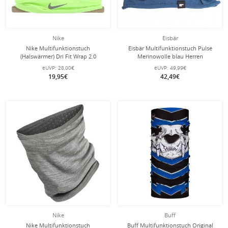
Nike
Eisbär
Nike Multifunktionstuch
Eisbär Multifunktionstuch Pulse
(Halswärmer) Dri Fit Wrap 2.0
Merinowolle blau Herren
Neckwarmer 2022 hellgrün/silber - 1
eUVP:
28,00€
eUVP:
49,99€
Stück
19,95€
42,49€
Nike
Buff
Nike Multifunktionstuch
Buff Multifunktionstuch Original