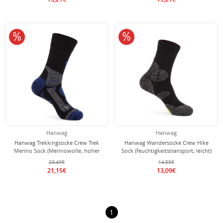
10% reduziert
10% reduziert
Hanwag
Hanwag
Hanwag Trekkingsocke Crew Trek
Hanwag Wandersocke Crew Hike
Merino Sock (Merinowolle, hoher
Sock (feuchtigkeitstransport, leicht)
Tragekomfort) schwarz/blau - 1 Paar
asphaltgrau/grün - 1 Paar
23,49€
14,55€
21,15€
13,09€
1