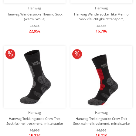
Hanwag
Hanwag
Hanwag Wandersocke Thermo Sock
Hanwag Wandersocke Hike Merino
(warm, Wolle)
Sock (feuchtigkeitstransport,
asphaltgrau/dunkelgrün - 1 Paar
Merinowolle) schwarz/blau - 1 Paar
25,50€
18,55€
22,95€
16,70€
10% reduziert
10% reduziert
Hanwag
Hanwag
Hanwag Trekkingsocke Crew Trek
Hanwag Trekkingsocke Crew Trek
Sock (schnelltrocknend, mittelstarke
Sock (schnelltrocknend, mittelstarke
Polsterung) asphaltgrau/schwarz - 1
Polsterung) asphaltgrau/schwarz/rot
16,90€
16,90€
Paar
- 1 Paar
15,21€
15,21€