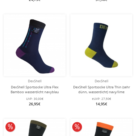
DexShell
DexShell
DexShell Sportsocke Ultra Flex
DexShell Sportsocke Ultra Thin (sehr
Bamboo wasserdicht navyblau
dünn, wasserdicht) navy/lime
Herren - 1 Paar
Kinder - 1 Paar
UVP:
30,00€
eUVP:
27,50€
26,95€
14,95€
10% reduziert
10% reduziert