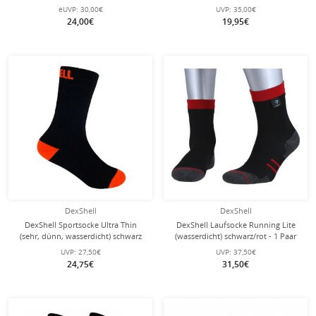
- 1 Paar
- 1 Paar
eUVP:
30,00€
UVP:
35,00€
24,00€
19,95€
DexShell
DexShell
DexShell Sportsocke Ultra Thin
DexShell Laufsocke Running Lite
(sehr, dünn, wasserdicht) schwarz
(wasserdicht) schwarz/rot - 1 Paar
Kinder - 1 Paar
UVP:
27,50€
UVP:
37,50€
24,75€
31,50€