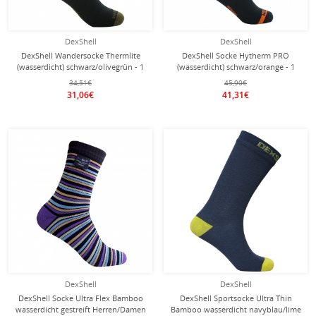
DexShell
DexShell
DexShell Wandersocke Thermlite
DexShell Socke Hytherm PRO
(wasserdicht) schwarz/olivegrün - 1
(wasserdicht) schwarz/orange - 1
Paar
Paar
34,51€
45,90€
31,06€
41,31€
DexShell
DexShell
DexShell Socke Ultra Flex Bamboo
DexShell Sportsocke Ultra Thin
wasserdicht gestreift Herren/Damen
Bamboo wasserdicht navyblau/lime