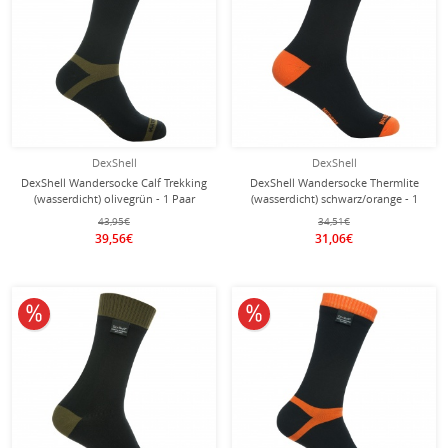
DexShell
DexShell
DexShell Wandersocke Calf Trekking
DexShell Wandersocke Thermlite
(wasserdicht) olivegrün - 1 Paar
(wasserdicht) schwarz/orange - 1
Paar
43,95€
34,51€
39,56€
31,06€
10% reduziert
10% reduziert