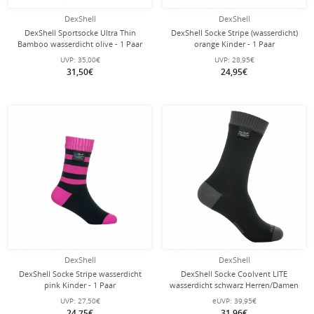
DexShell
DexShell
DexShell Sportsocke Ultra Thin
DexShell Socke Stripe (wasserdicht)
Bamboo wasserdicht olive - 1 Paar
orange Kinder - 1 Paar
UVP:
35,00€
UVP:
28,95€
31,50€
24,95€
DexShell
DexShell
DexShell Socke Stripe wasserdicht
DexShell Socke Coolvent LITE
pink Kinder - 1 Paar
wasserdicht schwarz Herren/Damen
1er
UVP:
27,50€
eUVP:
39,95€
24,75€
31,96€