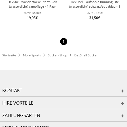
DexShell Wandersocke StormBlok
DexShell Laufsocke Running Lite
(wasserdicht) camoflage - 1 Paar
(wasserdicht) schwarz/aquablau - 1
Paar
eUVP:
55,00€
UVP:
37,50€
19,95€
31,50€
1
Startseite
More Sports
Socken-Shop
DexShell Socken
KONTAKT
IHRE VORTEILE
ZAHLUNGSARTEN