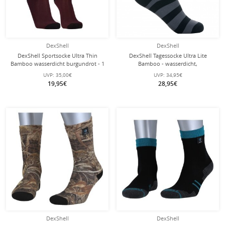
DexShell
DexShell
DexShell Sportsocke Ultra Thin
DexShell Tagessocke Ultra Lite
Bamboo wasserdicht burgundrot - 1
Bamboo - wasserdicht,
Paar
antibakteriell - grau Herren/Damen
UVP:
35,00€
UVP:
34,95€
1er
19,95€
28,95€
DexShell
DexShell