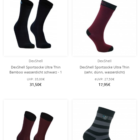
DexShell
DexShell
DexShell Sportsocke Ultra Thin
DexShell Sportsocke Ultra Thin
Bamboo wasserdicht schwarz - 1
(sehr, dünn, wasserdicht)
Paar
burgundrot Kinder - 1 Paar
UVP:
35,00€
eUVP:
27,50€
31,50€
17,95€