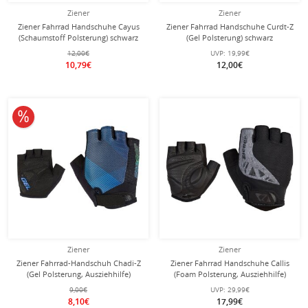
Ziener
Ziener
Ziener Fahrrad Handschuhe Cayus
Ziener Fahrrad Handschuhe Curdt-Z
(Schaumstoff Polsterung) schwarz
(Gel Polsterung) schwarz
12,00€
UVP:
19,99€
10,79€
12,00€
10% reduziert
Ziener
Ziener
Ziener Fahrrad-Handschuh Chadi-Z
Ziener Fahrrad Handschuhe Callis
(Gel Polsterung, Ausziehhilfe)
(Foam Polsterung, Ausziehhilfe)
schwarz/blau Kinder
schwarz/grau
9,00€
UVP:
29,99€
8,10€
17,99€