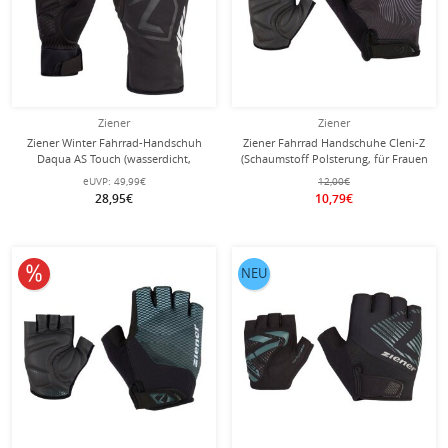
Ziener
Ziener
Ziener Winter Fahrrad-Handschuh
Ziener Fahrrad Handschuhe Cleni-Z
Daqua AS Touch (wasserdicht,
(Schaumstoff Polsterung, für Frauen
winddicht) schwarz
entwickelt) schwarz
eUVP:
49,99€
12,00€
28,95€
10,79€
10% reduziert
NEU