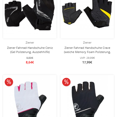
Ziener
Ziener
Ziener Fahrrad-Handschuhe Ceniz
Ziener Fahrrad Handschuhe Crave
(Gel Polsterung, Ausziehhilfe)
(weiche Memory Foam Polsterung,
schwarz/schwarz - 1 Paar
Ausziehhilfe) gelb
9,59€
UVP:
29,99€
8,64€
17,99€
10% reduziert
10% reduziert