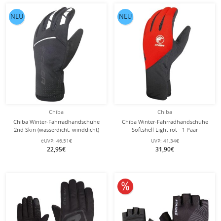
NEU
NEU
Chiba
Chiba
Chiba Winter-Fahrradhandschuhe
Chiba Winter-Fahrradhandschuhe
2nd Skin (wasserdicht, winddicht)
Softshell Light rot - 1 Paar
schwarz - 1 Paar
eUVP:
46,51€
UVP:
41,34€
22,95€
31,90€
10% reduziert