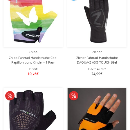
Chiba
Ziener
Chiba Fahrrad Handschuhe Cool
Ziener Fahrrad Handschuhe
Papillon bunt Kinder - 1 Paar
DAQUA-Z AS® TOUCH (Gel
Polsterung, wasserdicht) schwarz - 1
11,95€
eUVP:
49,99€
Paar
10,76€
24,99€
10% reduziert
10% reduziert