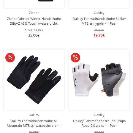
Ziener
Oakley
Ziener Fahrrad Winter-Handschuhe
Oakley Fahrradhandschuhe Seeker
Dilip-Z AS® Touch (wasserdicht,
MTB armygrün - 1 Paar
winddicht) schwarz/grau/gelb - 1
eUVP:
69,99€
21,95€
Paar
35,00€
19,75€
10% reduziert
10% reduziert
Oakley
Oakley
Oakley Fahrradhandschuhe All
Oakley Fahrradhandschuhe Drops
Mountain MTB schwarz/schwarz - 1
Road 2.0 weiss - 1 Paar
Paar
24,95€
42,50€