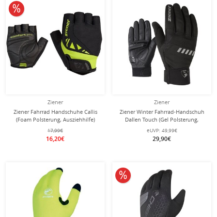
10% reduziert
Ziener
Ziener
Ziener Fahrrad Handschuhe Callis
Ziener Winter Fahrrad-Handschuh
(Foam Polsterung, Ausziehhilfe)
Dallen Touch (Gel Polsterung,
schwarz/lime
winddicht, wasserabweisend)
17,99€
eUVP:
49,99€
schwarz
16,20€
29,90€
10% reduziert