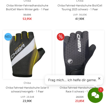
Chiba
Chiba
Chiba Winter-Fahrradhandschuhe
Chiba Fahrrad-Handschuhe BioXCell
BioXCell Warm Winter gelb - 1 Paar
Touring 2025 schwarz - 1 Paar
59,95€
UVP:
56,85€
53,95€
47,90€
10% reduziert
NEU
Chiba
Chiba
Chiba Fahrrad-Handschuhe Solar II
Chiba Fahrrad-Handschuhe Pure
schwarz/neongelb - 1 Paar
Race II schwarz - 1 Paar
UVP:
28,94€
26,50€
23,90€
23,85€