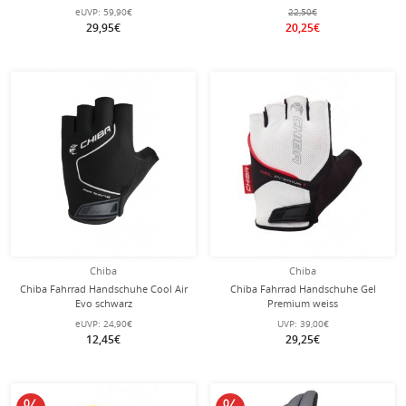
eUVP:
59,90€
22,50€
29,95€
20,25€
Chiba
Chiba
Chiba Fahrrad Handschuhe Cool Air
Chiba Fahrrad Handschuhe Gel
Evo schwarz
Premium weiss
eUVP:
24,90€
UVP:
39,00€
12,45€
29,25€
10% reduziert
10% reduziert