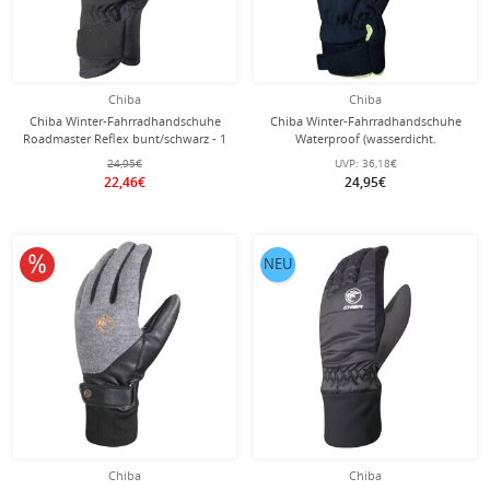
Chiba
Chiba
Chiba Winter-Fahrradhandschuhe
Chiba Winter-Fahrradhandschuhe
Roadmaster Reflex bunt/schwarz - 1
Waterproof (wasserdicht.
Paar
reflektierend) silber/schwarz Kinder
24,95€
UVP:
36,18€
- 1 Paar
22,46€
24,95€
10% reduziert
NEU
Chiba
Chiba