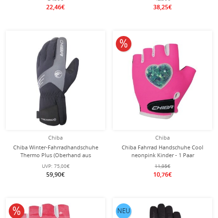
22,46€
38,25€
10% reduziert
Chiba
Chiba
Chiba Winter-Fahrradhandschuhe
Chiba Fahrrad Handschuhe Cool
Thermo Plus (Oberhand aus
neonpink Kinder - 1 Paar
winddichtem Stretch-Fabric)
UVP:
75,00€
11,95€
schwarz - 1 Paar
59,90€
10,76€
10% reduziert
NEU