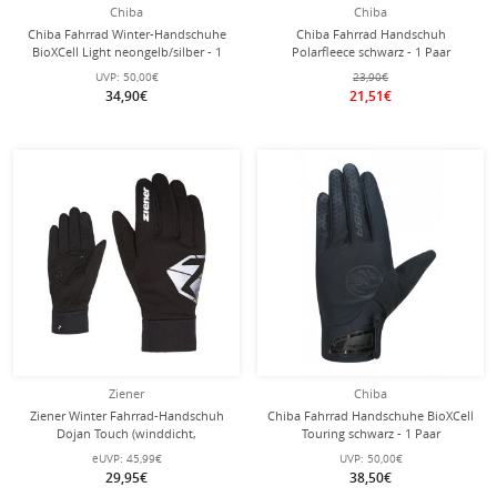
Chiba
Chiba
Chiba Fahrrad Winter-Handschuhe
Chiba Fahrrad Handschuh
BioXCell Light neongelb/silber - 1
Polarfleece schwarz - 1 Paar
Paar
UVP:
50,00€
23,90€
34,90€
21,51€
Ziener
Chiba
Ziener Winter Fahrrad-Handschuh
Chiba Fahrrad Handschuhe BioXCell
Dojan Touch (winddicht,
Touring schwarz - 1 Paar
atmungsaktiv, reflektierende
eUVP:
45,99€
UVP:
50,00€
Elemente) schwarz/grau - 1 Paar
29,95€
38,50€