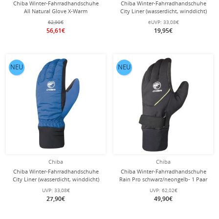
Chiba Winter-Fahrradhandschuhe
Chiba Winter-Fahrradhandschuhe
All Natural Glove X-Warm
City Liner (wasserdicht, winddicht)
dunkelgrau - 1 Paar
schwarz Kinder - 1 Paar
62,90€
eUVP:
33,08€
56,61€
19,95€
NEU
NEU
Chiba
Chiba
Chiba Winter-Fahrradhandschuhe
Chiba Winter-Fahrradhandschuhe
City Liner (wasserdicht, winddicht)
Rain Pro schwarz/neongelb- 1 Paar
blau Kinder - 1 Paar
UVP:
33,08€
UVP:
62,02€
27,90€
49,90€