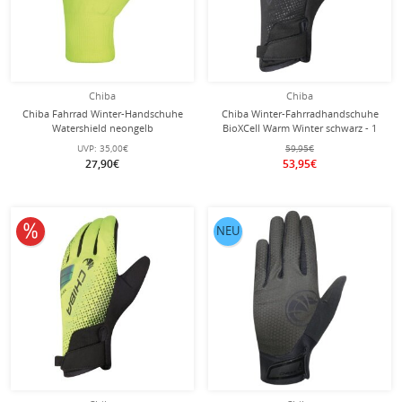
Chiba
Chiba
Chiba Fahrrad Winter-Handschuhe
Chiba Winter-Fahrradhandschuhe
Watershield neongelb
BioXCell Warm Winter schwarz - 1
Paar
UVP:
35,00€
59,95€
27,90€
53,95€
10% reduziert
NEU