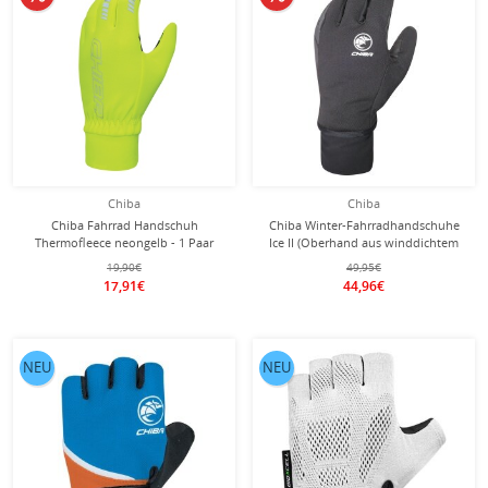
Chiba
Chiba
Chiba Fahrrad Handschuh
Chiba Winter-Fahrradhandschuhe
Thermofleece neongelb - 1 Paar
Ice II (Oberhand aus winddichtem
Softshell) schwarz - 1 Paar
19,90€
49,95€
17,91€
44,96€
NEU
NEU