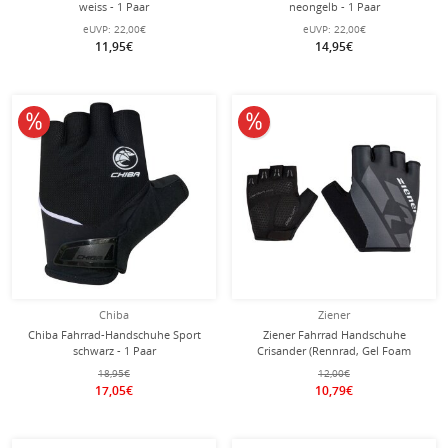
weiss - 1 Paar
neongelb - 1 Paar
eUVP:
22,00€
eUVP:
22,00€
11,95€
14,95€
10% reduziert
10% reduziert
Chiba
Ziener
Chiba Fahrrad-Handschuhe Sport
Ziener Fahrrad Handschuhe
schwarz - 1 Paar
Crisander (Rennrad, Gel Foam
Polsterung, Ausziehhilfe)
18,95€
12,00€
schwarz/grau
17,05€
10,79€