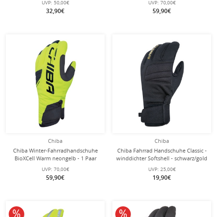
UVP:
50,00€
UVP:
70,00€
32,90€
59,90€
Chiba
Chiba
Chiba Winter-Fahrradhandschuhe
Chiba Fahrrad Handschuhe Classic -
BioXCell Warm neongelb - 1 Paar
winddichter Softshell - schwarz/gold
- 1 Paar
UVP:
70,00€
UVP:
25,00€
59,90€
19,90€
10% reduziert
10% reduziert