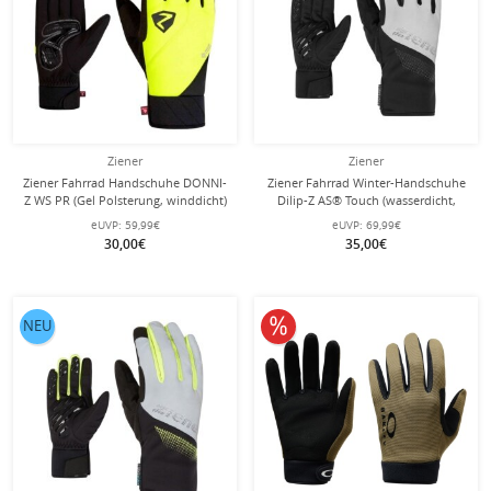
Ziener
Ziener
Ziener Fahrrad Handschuhe DONNI-
Ziener Fahrrad Winter-Handschuhe
Z WS PR (Gel Polsterung, winddicht)
Dilip-Z AS® Touch (wasserdicht,
gelb/schwarz - 1 Paar
winddicht) schwarz/grau - 1 Paar
eUVP:
59,99€
eUVP:
69,99€
30,00€
35,00€
10% reduziert
NEU