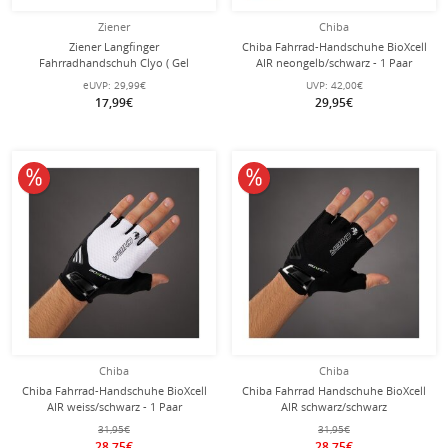
Ziener
Chiba
Ziener Langfinger
Chiba Fahrrad-Handschuhe BioXcell
Fahrradhandschuh Clyo ( Gel
AIR neongelb/schwarz - 1 Paar
Polsterung) schwarz - 1 Paar
eUVP:
29,99€
UVP:
42,00€
17,99€
29,95€
10% reduziert
10% reduziert
Chiba
Chiba
Chiba Fahrrad-Handschuhe BioXcell
Chiba Fahrrad Handschuhe BioXcell
AIR weiss/schwarz - 1 Paar
AIR schwarz/schwarz
31,95€
31,95€
28,75€
28,75€