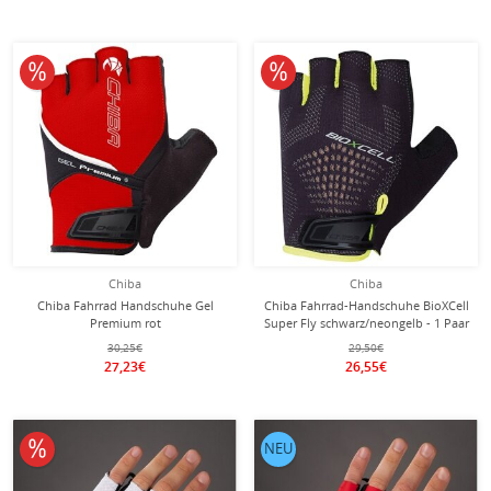
10% reduziert
10% reduziert
Chiba
Chiba
Chiba Fahrrad Handschuhe Gel
Chiba Fahrrad-Handschuhe BioXCell
Premium rot
Super Fly schwarz/neongelb - 1 Paar
30,25€
29,50€
27,23€
26,55€
10% reduziert
NEU