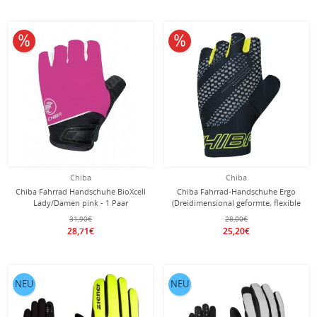
10% reduziert
10% reduziert
Chiba
Chiba
Chiba Fahrrad Handschuhe BioXcell
Chiba Fahrrad-Handschuhe Ergo
Lady/Damen pink - 1 Paar
(Dreidimensional geformte, flexible
Innenhand) schwarz/gelb - 1 Paar
31,90€
28,00€
28,71€
25,20€
NEU
NEU