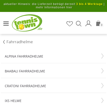
Zum Hauptinhalt springen
aktueller Hinweis: die Lieferzeit beträgt derzeit
3 bis 4 Werktage
|
mehr Informationen hier
Artikel suchen
0
.de
Fahrradhelme
ALPINA FAHRRADHELME
BAABALI FAHRRADHELME
CRATONI FAHRRADHELME
IXS HELME