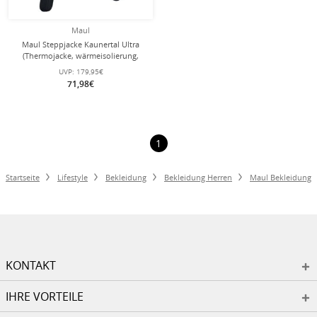
Maul
Maul Steppjacke Kaunertal Ultra
(Thermojacke, wärmeisolierung,
atmungsaktiv) schwarz Herren
UVP:
179,95€
71,98€
1
Startseite
Lifestyle
Bekleidung
Bekleidung Herren
Maul Bekleidung
KONTAKT
IHRE VORTEILE