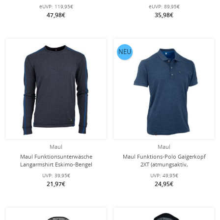
Wärmeisolierung) gelb Herren
atmungsaktiv, wasserabweisend -
eUVP:
119,95€
eUVP:
89,95€
darkblau Herren
47,98€
35,98€
NEU
Maul
Maul
Maul Funktionsunterwäsche
Maul Funktions-Polo Gaigerkopf
Langarmshirt Eskimo-Bengel
2XT (atmungsaktiv,
(antibakteriell, atmungsaktiv,
schnelltrocknend, dauerhaft frisch
UVP:
39,95€
UVP:
49,95€
elastisch) navyblau Herren
durch Polygiene) dunkelblau Herren
21,97€
24,95€