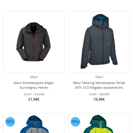
Maul
Maul
Maul Allwetterjacke Allgäu
Maul Trekking-Wanderjacke Terrak
dunkelgrau Herren
MTX 10.0 Megatex (wasserdicht,
winddicht, atmungsaktiv)
eUVP:
129,95€
eUVP:
199,95€
dunkelgrau/blau Herren
51,98€
79,98€
NEU
NEU