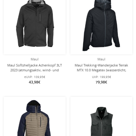
Maul
Maul
Maul Softshelljacke Achenkopf 3LT
Maul Trekking-Wanderjacke Terrak
2023 (atmungsaktiv, wind- und
MTX 10.0 Megatex (wasserdicht,
wasserdicht) caviarschwarz Herren
winddicht, atmungsaktiv) schwarz
eUVP:
109,95€
UVP:
199,95€
Herren
43,98€
79,98€