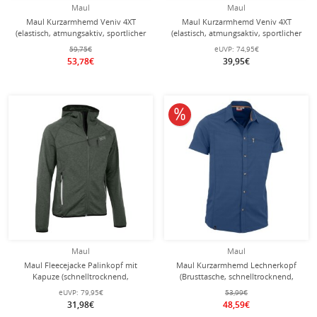
Maul
Maul
Maul Kurzarmhemd Veniv 4XT
Maul Kurzarmhemd Veniv 4XT
(elastisch, atmungsaktiv, sportlicher
(elastisch, atmungsaktiv, sportlicher
Schnitt) dunkelgrün Herren
Schnitt) rot Herren
59,75€
eUVP:
74,95€
53,78€
39,95€
10% reduziert
Maul
Maul
Maul Fleecejacke Palinkopf mit
Maul Kurzarmhemd Lechnerkopf
Kapuze (schnelltrocknend,
(Brusttasche, schnelltrocknend,
atmungsaktiv, elastisch) khaki/grün
sportlicher Schnitt) dunkelblau
eUVP:
79,95€
53,99€
Herren
Herren
31,98€
48,59€