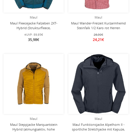
Maul
Maul
Maul Fleecejacke Falzeben 2XT-
Maul Wander-Freizeit Kurzarmhemd
Hybrid (Strukturfleece,
Steinfalk 1/2 Karo rot Herren
atmungsaktiv) petrolblau Herren
eUVP:
89,95€
26,90€
35,98€
24,21€
Maul
Maul
Maul Steppjacke Marquartstein
Maul Funktionsjacke Alpelhorn II -
Hybrid (atmungsaktiv, hohe
sportliche Stretchjacke mit Kapuze,