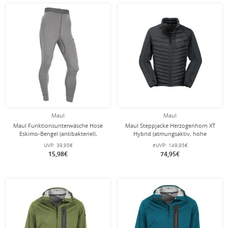
Maul
Maul
Maul Funktionsunterwäsche Hose
Maul Steppjacke Herzogenhorn XT
Eskimo-Bengel (antibakteriell,
Hybrid (atmungsaktiv, hohe
atmungsaktiv, elastisch) hellgrau
Wärmeisolierung) schwarz Herren
UVP:
39,95€
eUVP:
149,95€
Herren
15,98€
74,95€