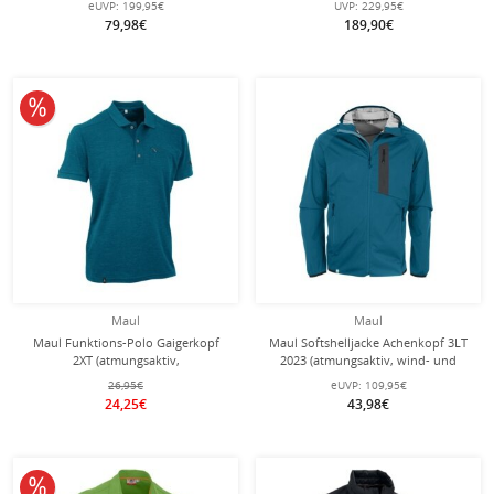
eUVP:
199,95€
UVP:
229,95€
Herren
79,98€
189,90€
10% reduziert
Maul
Maul
Maul Funktions-Polo Gaigerkopf
Maul Softshelljacke Achenkopf 3LT
2XT (atmungsaktiv,
2023 (atmungsaktiv, wind- und
schnelltrocknend, dauerhaft frisch
wasserdicht) petrolblau Herren
26,95€
eUVP:
109,95€
durch Polygiene) petrol Herren
24,25€
43,98€
10% reduziert