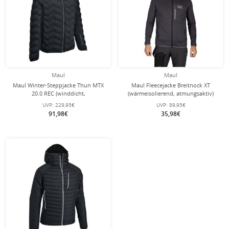
Maul
Maul
Maul Winter-Steppjacke Thun MTX
Maul Fleecejacke Breitnock XT
20.0 REC (winddicht,
(wärmeisolierend, atmungsaktiv)
wärmeisolierung, atmungsaktiv)
dunkelgrau Herren
UVP:
229,95€
UVP:
89,95€
schwarz Herren
91,98€
35,98€