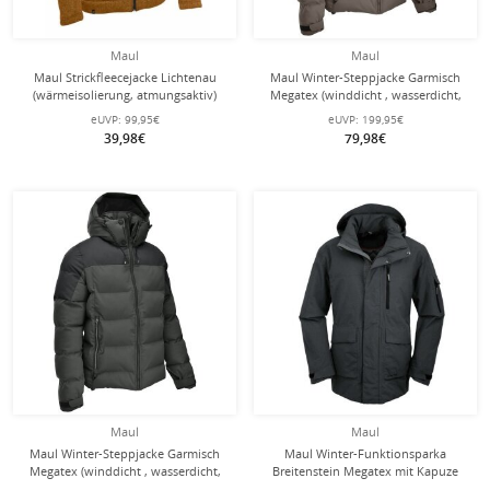
Maul
Maul
Maul Strickfleecejacke Lichtenau
Maul Winter-Steppjacke Garmisch
(wärmeisolierung, atmungsaktiv)
Megatex (winddicht , wasserdicht,
orange/braun Herren
hohe Wärmeisolierung) braun
eUVP:
99,95€
eUVP:
199,95€
Herren
39,98€
79,98€
Maul
Maul
Maul Winter-Steppjacke Garmisch
Maul Winter-Funktionsparka
Megatex (winddicht , wasserdicht,
Breitenstein Megatex mit Kapuze
hohe Wärmeisolierung) darkgrün
dunkelgrau Herren