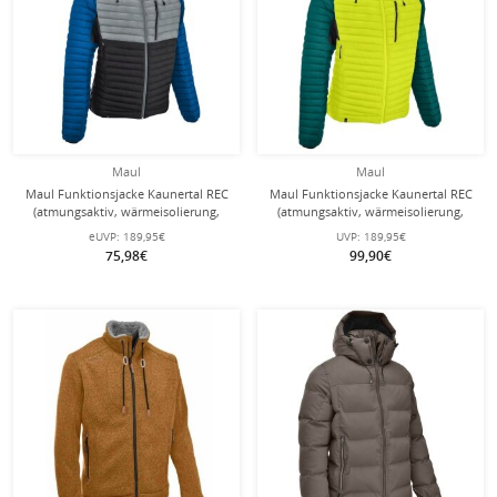
Maul
Maul
Maul Funktionsjacke Kaunertal REC
Maul Funktionsjacke Kaunertal REC
(atmungsaktiv, wärmeisolierung,
(atmungsaktiv, wärmeisolierung,
wasserabweisend)
wasserabweisend) lime/petrolblau
eUVP:
189,95€
UVP:
189,95€
blau/grau/schwarz Herren
Herren
75,98€
99,90€