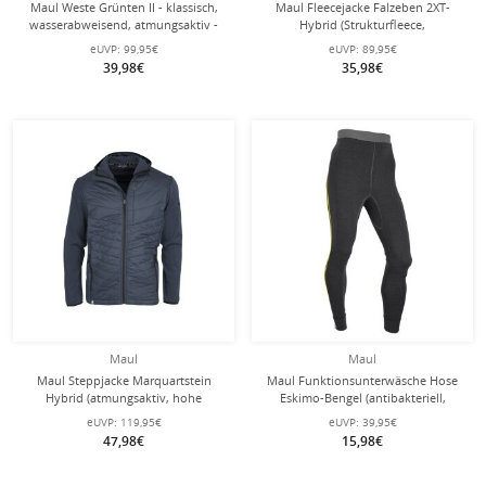
Maul Weste Grünten II - klassisch,
Maul Fleecejacke Falzeben 2XT-
wasserabweisend, atmungsaktiv -
Hybrid (Strukturfleece,
beige Herren - Übergröße -
atmungsaktiv)
eUVP:
99,95€
eUVP:
89,95€
schwarz/anthrazitgrau Herren
39,98€
35,98€
Maul
Maul
Maul Steppjacke Marquartstein
Maul Funktionsunterwäsche Hose
Hybrid (atmungsaktiv, hohe
Eskimo-Bengel (antibakteriell,
Wärmeisolierung) dunkelblau
atmungsaktiv, elastisch) schwarz
eUVP:
119,95€
eUVP:
39,95€
Herren
Herren
47,98€
15,98€