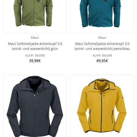
Maul
Maul
Maul Softshelljacke Achenkopf 3.0
Maul Softshelljacke Achenkopf 3.0
(wind- und wasserdicht) grün
(wind- und wasserdicht) petrolblau
Herren
Herren
eUVP:
99,95€
eUVP:
99,95€
39,98€
49,95€