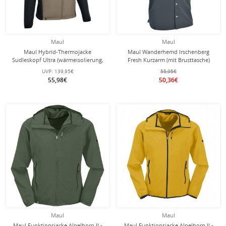
Maul
Maul
Maul Hybrid-Thermojacke
Maul Wanderhemd Irschenberg
Sudleskopf Ultra (wärmeisolierung,
Fresh Kurzarm (mit Brusttasche)
atmungsaktiv) beige/schwarz Herren
dunkelgrau Herren
UVP:
139,95€
55,95€
55,98€
50,36€
Maul
Maul
Maul Funktionsjacke Alpelhorn II -
Maul Funktionsjacke Alpelhorn II -