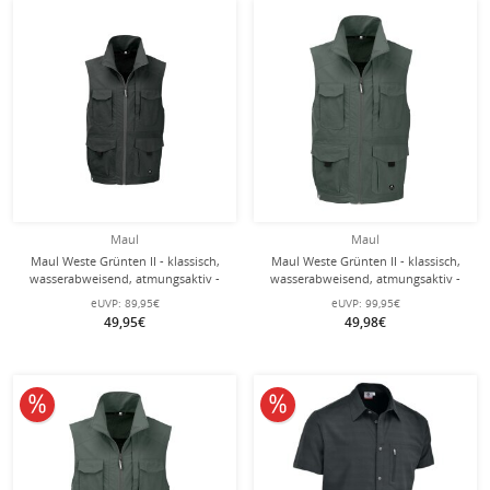
Maul
Maul
Maul Weste Grünten II - klassisch,
Maul Weste Grünten II - klassisch,
wasserabweisend, atmungsaktiv -
wasserabweisend, atmungsaktiv -
schwarz Herren
olivegrün Herren - Übergröße -
eUVP:
89,95€
eUVP:
99,95€
49,95€
49,98€
10% reduziert
10% reduziert