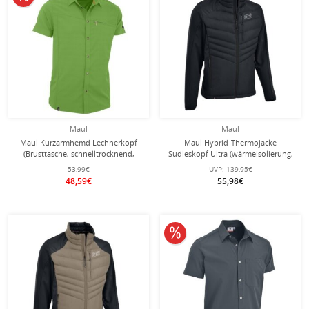
Maul
Maul
Maul Kurzarmhemd Lechnerkopf
Maul Hybrid-Thermojacke
(Brusttasche, schnelltrocknend,
Sudleskopf Ultra (wärmeisolierung,
sportlicher Schnitt) grün Herren
atmungsaktiv) schwarz Herren
53,99€
UVP:
139,95€
48,59€
55,98€
10% reduziert