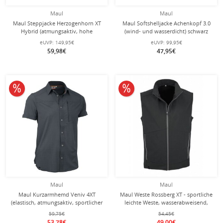
Maul
Maul
Maul Steppjacke Herzogenhorn XT
Maul Softshelljacke Achenkopf 3.0
Hybrid (atmungsaktiv, hohe
(wind- und wasserdicht) schwarz
Wärmeisolierung) ozeanblau Herren
Herren
eUVP:
149,95€
eUVP:
99,95€
59,98€
47,95€
10% reduziert
10% reduziert
Maul
Maul
Maul Kurzarmhemd Veniv 4XT
Maul Weste Rossberg XT - sportliche
(elastisch, atmungsaktiv, sportlicher
leichte Weste, wasserabweisend,
Schnitt) dunkelgrau Herren
atmungsaktiv - dunkelgrau Herren
59,75€
54,45€
53,78€
49,00€