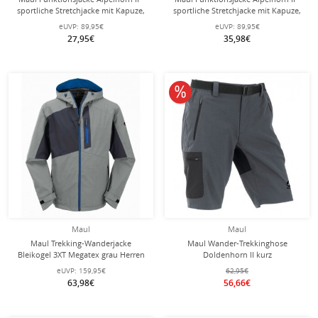
sportliche Stretchjacke mit Kapuze,
sportliche Stretchjacke mit Kapuze,
atmungsaktiv, wasserabweisend -
atmungsaktiv, wasserabweisend -
eUVP:
89,95€
eUVP:
89,95€
dark grün Herren
gelb Herren
27,95€
35,98€
10% reduziert
Maul
Maul
Maul Trekking-Wanderjacke
Maul Wander-Trekkinghose
Bleikogel 3XT Megatex grau Herren
Doldenhorn II kurz
dunkelgrau/caviar Herren
eUVP:
159,95€
62,95€
63,98€
56,66€