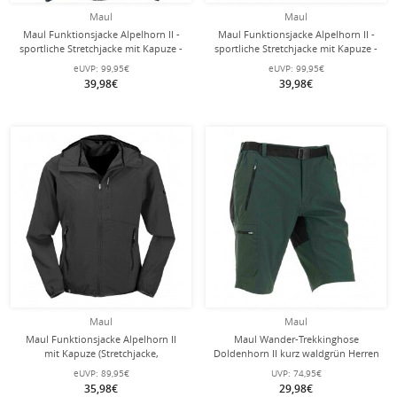
Maul
Maul
Maul Funktionsjacke Alpelhorn II -
Maul Funktionsjacke Alpelhorn II -
sportliche Stretchjacke mit Kapuze -
sportliche Stretchjacke mit Kapuze -
darkblau Herren - Übergröße -
gelb Herren - Übergröße -
eUVP:
99,95€
eUVP:
99,95€
39,98€
39,98€
Maul
Maul
Maul Funktionsjacke Alpelhorn II
Maul Wander-Trekkinghose
mit Kapuze (Stretchjacke,
Doldenhorn II kurz waldgrün Herren
atmungsaktiv, wasserabweisend)
eUVP:
89,95€
UVP:
74,95€
schwarz Herren
35,98€
29,98€