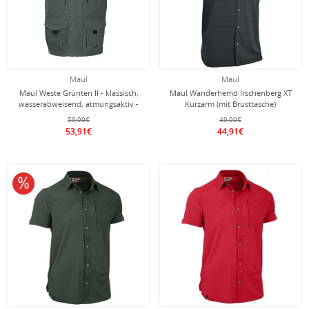
Maul
Maul
Maul Weste Grünten II - klassisch,
Maul Wanderhemd Irschenberg XT
wasserabweisend, atmungsaktiv -
Kurzarm (mit Brusttasche)
olivegrün Herren
dunkelgrau Herren
59,90€
49,90€
53,91€
44,91€
10% reduziert