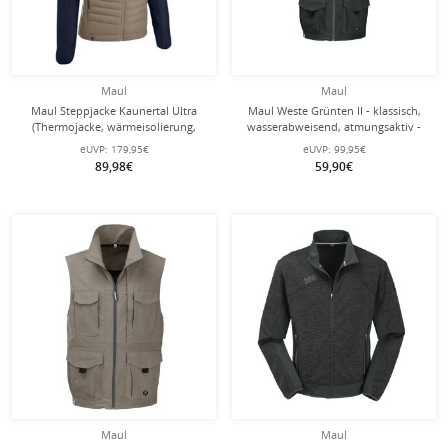
Maul
Maul
Maul Steppjacke Kaunertal Ultra
Maul Weste Grünten II - klassisch,
(Thermojacke, wärmeisolierung,
wasserabweisend, atmungsaktiv -
atmungsaktiv) beige Herren
schwarz Herren - Übergröße -
eUVP:
179,95€
eUVP:
99,95€
89,98€
59,90€
Maul
Maul