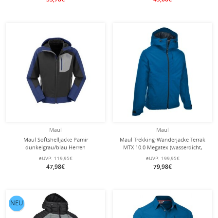
Maul
Maul
Maul Softshelljacke Pamir
Maul Trekking-Wanderjacke Terrak
dunkelgrau/blau Herren
MTX 10.0 Megatex (wasserdicht,
winddicht, atmungsaktiv) blau
eUVP:
119,95€
eUVP:
199,95€
Herren
47,98€
79,98€
NEU