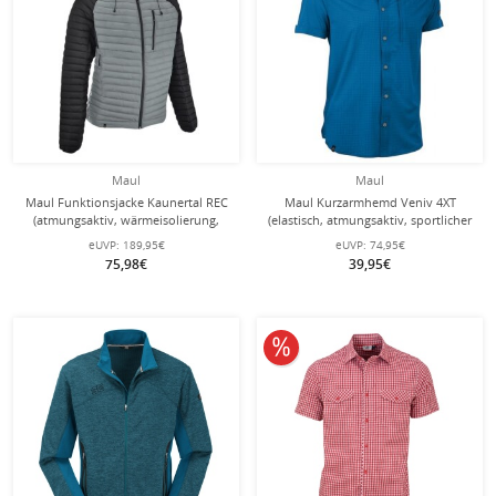
Maul
Maul
Maul Funktionsjacke Kaunertal REC
Maul Kurzarmhemd Veniv 4XT
(atmungsaktiv, wärmeisolierung,
(elastisch, atmungsaktiv, sportlicher
wasserabweisend) grau/schwarz
Schnitt) blau Herren
eUVP:
189,95€
eUVP:
74,95€
Herren
75,98€
39,95€
10% reduziert