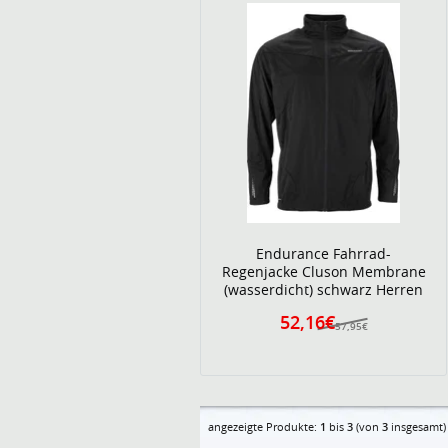
Endurance Fahrrad-
Regenjacke Cluson Membrane
(wasserdicht) schwarz Herren
52,16€
57,95€
angezeigte Produkte:
1
bis
3
(von
3
insgesamt)