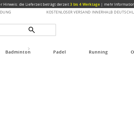
er Hinweis: die Lieferzeit beträgt derzeit
3 bis 4 Werktage
|
mehr Informatio
NDUNG
KOSTENLOSER VERSAND INNERHALB DEUTSCHL
leidung Herren
Endurance Bekleidung
Badminton
Padel
Running
O