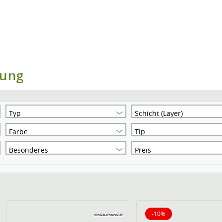
dung
Typ
Schicht (Layer)
Farbe
Tip
Besonderes
Preis
-10%
10% reduziert