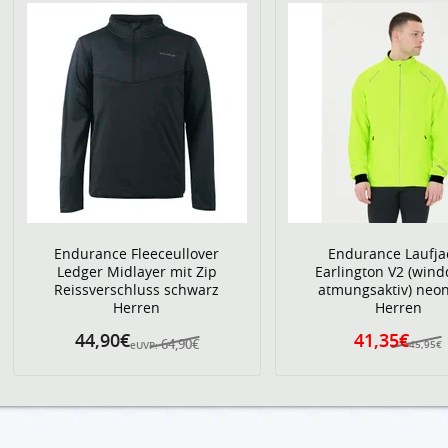
Endurance Fleeceullover
Endurance Laufja
Ledger Midlayer mit Zip
Earlington V2 (wind
Reissverschluss schwarz
atmungsaktiv) neo
Herren
Herren
44,90€
41,35€
64,90€
45,95€
eUVP: