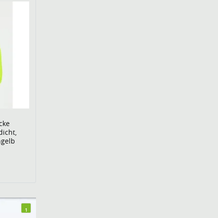
cke
dicht,
ngelb
1