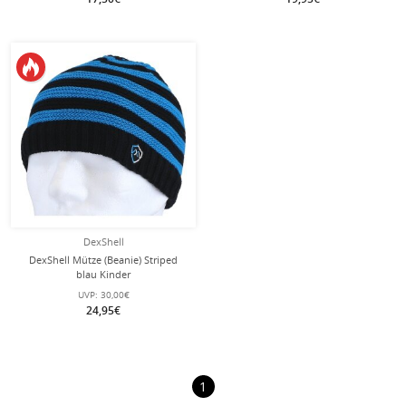
DexShell
DexShell Mütze (Beanie) Striped
blau Kinder
UVP:
30,00€
24,95€
1