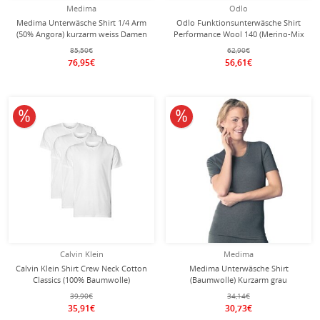
Medima
Odlo
Medima Unterwäsche Shirt 1/4 Arm
Odlo Funktionsunterwäsche Shirt
(50% Angora) kurzarm weiss Damen
Performance Wool 140 (Merino-Mix
(Gr. S-L)
, nahtlos, schnelltrocknend) grün
85,50€
62,90€
Herren
76,95€
56,61€
10% reduziert
10% reduziert
Calvin Klein
Medima
Calvin Klein Shirt Crew Neck Cotton
Medima Unterwäsche Shirt
Classics (100% Baumwolle)
(Baumwolle) Kurzarm grau
Unterwäsche weiss Herren - 3er
Damen(Gr. S-L)
39,90€
34,14€
Pack
35,91€
30,73€