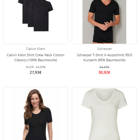
Calvin Klein
Schiesser
Calvin Klein Shirt Crew Neck Cotton
Schiesser T-Shirt V-Ausschnitt 95/5
Classics (100% Baumwolle)
Kurzarm (95% Baumwolle)
Unterwäsche schwarz Herren - 3er
Unterwäsche schwarz Herren - 2er
eUVP:
44,95€
34,35€
Pack
Pack
27,93€
30,92€