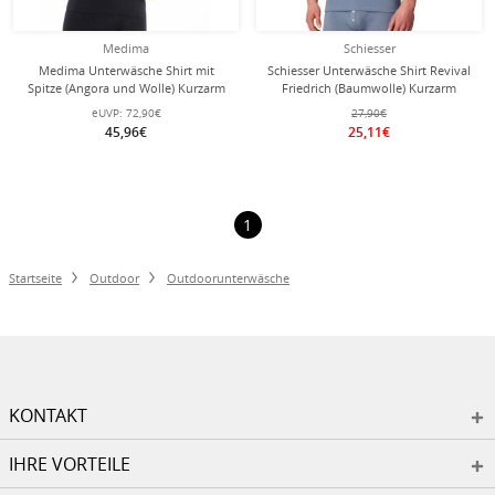
Medima
Schiesser
Medima Unterwäsche Shirt mit
Schiesser Unterwäsche Shirt Revival
Spitze (Angora und Wolle) Kurzarm
Friedrich (Baumwolle) Kurzarm
schwarz Damen (Gr. S-L)
blaugrau Herren
eUVP:
72,90€
27,90€
45,96€
25,11€
1
Startseite
Outdoor
Outdoorunterwäsche
KONTAKT
IHRE VORTEILE