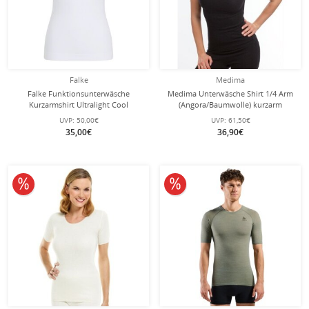
Falke
Medima
Falke Funktionsunterwäsche
Medima Unterwäsche Shirt 1/4 Arm
Kurzarmshirt Ultralight Cool
(Angora/Baumwolle) kurzarm
(Feuchtigkeits- und
asphaltgrau Damen (Gr. S-L)
UVP:
50,00€
UVP:
61,50€
Temperaturregulierung) weiss
35,00€
36,90€
Damen
10% reduziert
10% reduziert