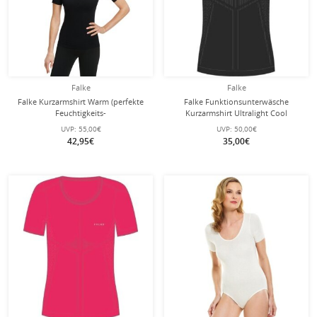
Falke
Falke
Falke Kurzarmshirt Warm (perfekte
Falke Funktionsunterwäsche
Feuchtigkeits-
Kurzarmshirt Ultralight Cool
Temperaturregulierung)
(Feuchtigkeits- und
UVP:
55,00€
UVP:
50,00€
Unterwäsche schwarz Damen
Temperaturregulierung) schwarz
42,95€
35,00€
Damen