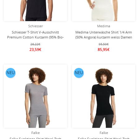
Schiesser
Medima
Schiesser T-Shirt V-Ausschnitt
Medima Unterwäsche Shirt 1/4 Arm
Premium Cotton Kurzarm (95% Bio-
(50% Angora) kurzarm weiss Damen
Baumwolle) Unterwäsche schwarz
(Gr. XL-XXL)
26,22€
95,50€
Herren
23,59€
85,95€
NEU
NEU
Falke
Falke
Falke Funktions-Shirt Wool-Tech
Falke Funktions-Shirt Wool-Tech