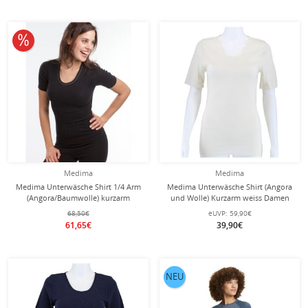
10% reduziert
Medima
Medima
Medima Unterwäsche Shirt 1/4 Arm
Medima Unterwäsche Shirt (Angora
(Angora/Baumwolle) kurzarm
und Wolle) Kurzarm weiss Damen
asphaltgrau Damen (Gr. XL)
(Gr. S-L)
68,50€
eUVP:
59,90€
61,65€
39,90€
NEU