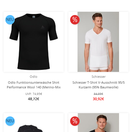
10% reduziert
NEU
Odlo
Schiesser
Odlo Funktionsunterwäsche Shirt
Schiesser T-Shirt V-Ausschnitt 95/5
Performance Wool 140 (Merino-Mix
Kurzarm (95% Baumwolle)
, nahtlos, schnelltrocknend) schwarz
Unterwäsche weiss Herren - 2er
UVP:
74,95€
34,35€
Herren
Pack
48,72€
30,92€
10% reduziert
NEU