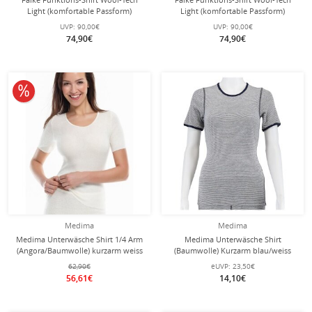
Light (komfortable Passform)
Light (komfortable Passform)
Kurzarm grau Damen
Kurzarm schwarz Damen
UVP:
90,00€
UVP:
90,00€
74,90€
74,90€
10% reduziert
Medima
Medima
Medima Unterwäsche Shirt 1/4 Arm
Medima Unterwäsche Shirt
(Angora/Baumwolle) kurzarm weiss
(Baumwolle) Kurzarm blau/weiss
Damen (Gr. S-L)
(Gr. 92-128)
62,90€
eUVP:
23,50€
56,61€
14,10€