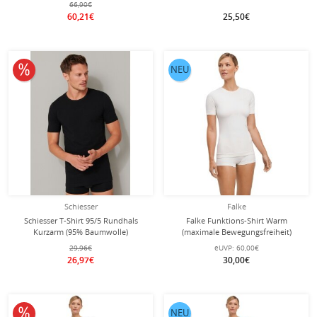
66,90€
60,21€
25,50€
10% reduziert
NEU
Schiesser
Falke
Schiesser T-Shirt 95/5 Rundhals
Falke Funktions-Shirt Warm
Kurzarm (95% Baumwolle)
(maximale Bewegungsfreiheit)
Unterwäsche schwarz Herren - 2er
Kurzarm weiss Damen
29,96€
eUVP:
60,00€
Pack
26,97€
30,00€
10% reduziert
NEU