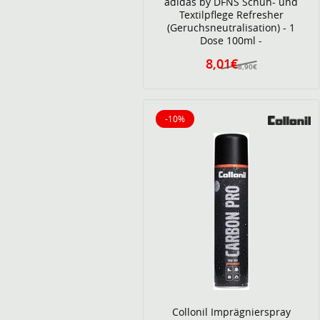
adidas by DFNS Schuh- und
Textilpflege Refresher
(Geruchsneutralisation) - 1
Dose 100ml -
8,01€
8,90€
-10%
10% reduziert
Collonil Imprägnierspray