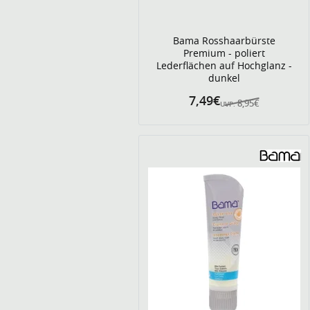
Bama Rosshaarbürste
Premium - poliert
Lederflächen auf Hochglanz -
dunkel
7,49€
8,95€
UVP: