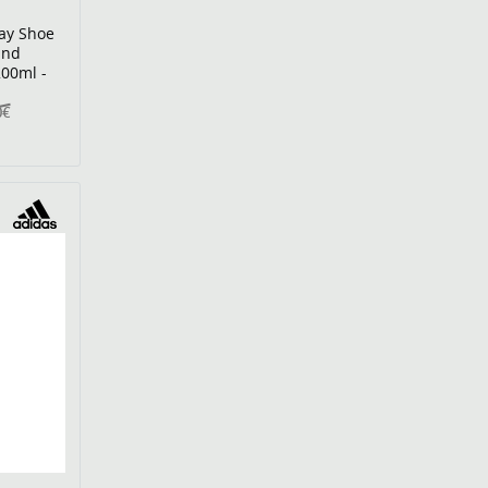
ay Shoe
und
200ml -
0€