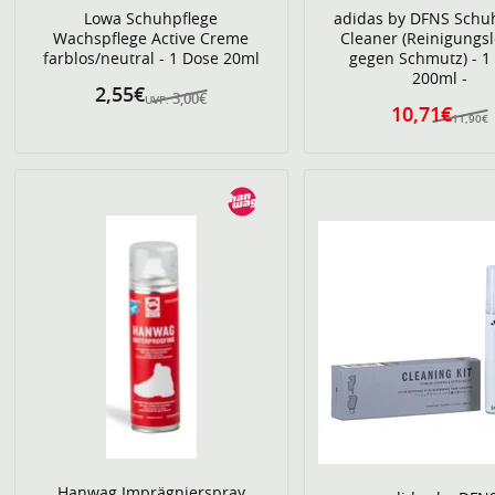
Lowa Schuhpflege
adidas by DFNS Schu
Wachspflege Active Creme
Cleaner (Reinigungs
farblos/neutral - 1 Dose 20ml
gegen Schmutz) - 1
200ml -
2,55€
3,00€
UVP:
10,71€
11,90€
Hanwag Imprägnierspray