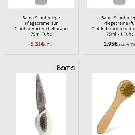
Bama Schuhpflege
Bama Schuhpfle
Pflegecreme (für
Pflegecreme (fü
Glattlederarten) hellbraun
Glattlederarten) mitt
75ml Tube
75ml - 1 Tube
5,31€
2,95€
6,95
5,90€
eUVP: