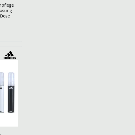
hpflege
lösung
 Dose