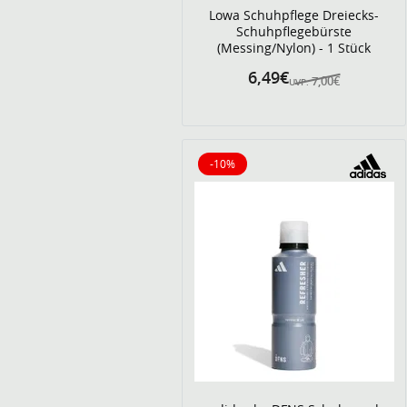
Lowa Schuhpflege Dreiecks-
Schuhpflegebürste
(Messing/Nylon) - 1 Stück
6,49€
7,00€
UVP:
-10%
10% reduziert