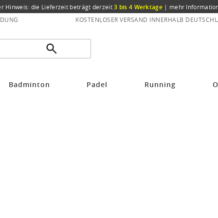
er Hinweis: die Lieferzeit beträgt derzeit
3 bis 4 Werktage
|
mehr Informatio
NDUNG
KOSTENLOSER VERSAND INNERHALB DEUTSCHL
Badminton
Padel
Running
O