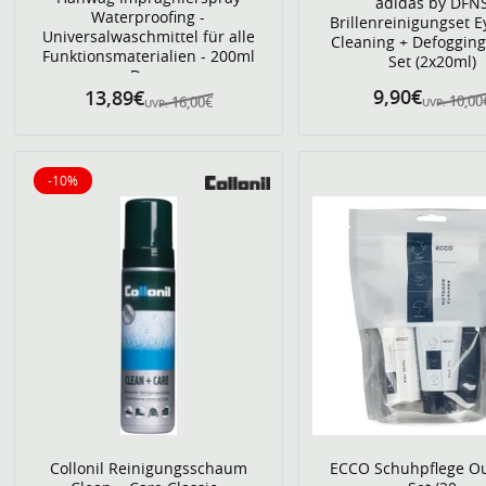
adidas by DFN
Waterproofing -
Brillenreinigungset 
Universalwaschmittel für alle
Cleaning + Defogging 
Funktionsmaterialien - 200ml
Set (2x20ml)
Dose
9,90€
13,89€
10,00
16,00€
UVP:
UVP:
-10%
10% reduziert
Collonil Reinigungsschaum
ECCO Schuhpflege Ou