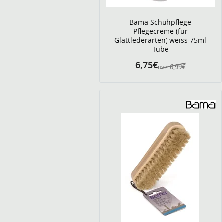
Bama Schuhpflege
Pflegecreme (für
Glattlederarten) weiss 75ml
Tube
6,75€
6,99€
UVP: