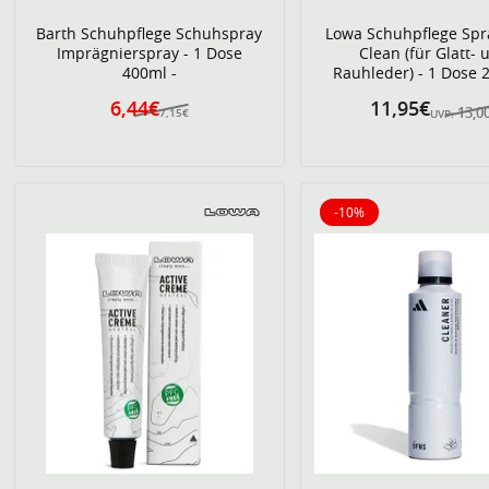
Barth Schuhpflege Schuhspray
Lowa Schuhpflege Spr
Imprägnierspray - 1 Dose
Clean (für Glatt- 
400ml -
Rauhleder) - 1 Dose 
6,44€
11,95€
13,0
7,15€
UVP:
-10%
10% reduziert