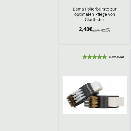
Bama Polierbürste zur
optimalen Pflege von
Glattleder
2,48€
4,95€
eUVP: