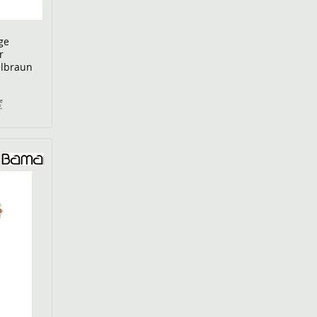
ge
r
elbraun
€