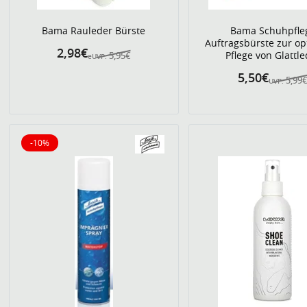
Bama Rauleder Bürste
Bama Schuhpfle
Auftragsbürste zur o
2,98€
Pflege von Glattle
5,95€
eUVP:
5,50€
5,99
UVP:
-10%
10% reduziert