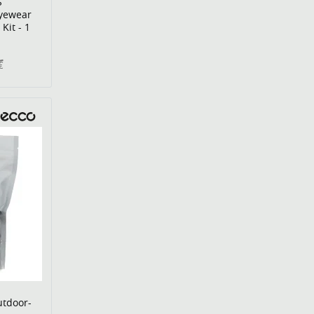
S
Eyewear
Kit - 1
€
tdoor-