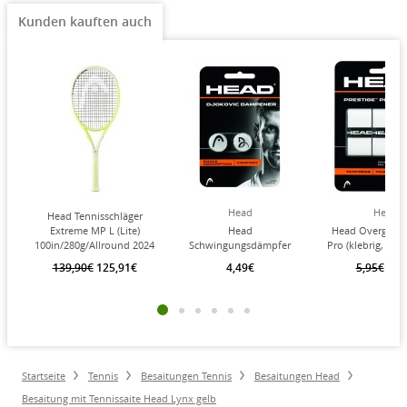
Kunden kauften auch
Head
Head
Head Tennisschläger
Extreme MP L (Lite)
Head
Head Overgrip P
100in/280g/Allround 2024
Schwingungsdämpfer
Pro (klebrig, gla
gelb - unbesaitet -
Djokovic weiss 2er
weiss 3er
139,90€
125,91€
4,49€
5,95€
5,3
Startseite
Tennis
Besaitungen Tennis
Besaitungen Head
Besaitung mit Tennissaite Head Lynx gelb