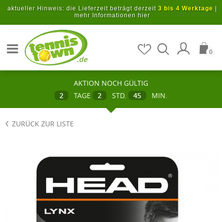
Zum Hauptinhalt springen
aktueller Hinweis: die Lieferzeit beträgt derzeit
3 bis 4 Werktage
|
mehr Informationen hier
Artikel suchen
0
.de
AKTION NOCH GÜLTIG
2
TAGE
2
STD.
45
MIN.
ZURÜCK ZUR LISTE