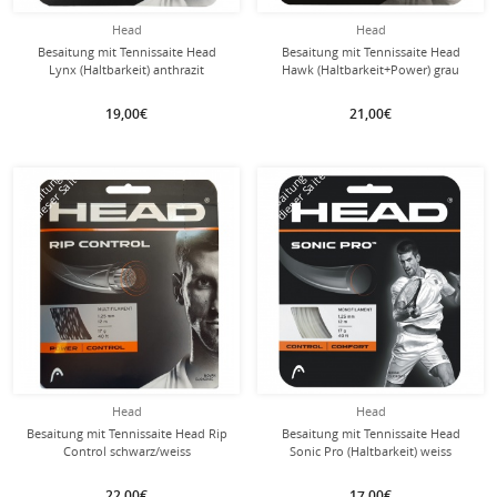
Head
Head
Besaitung mit Tennissaite Head
Besaitung mit Tennissaite Head
Lynx (Haltbarkeit) anthrazit
Hawk (Haltbarkeit+Power) grau
19,00€
21,00€
mit dieser Saite
mit dieser Saite
Besaitung
Besaitung
Head
Head
Besaitung mit Tennissaite Head Rip
Besaitung mit Tennissaite Head
Control schwarz/weiss
Sonic Pro (Haltbarkeit) weiss
22,00€
17,00€