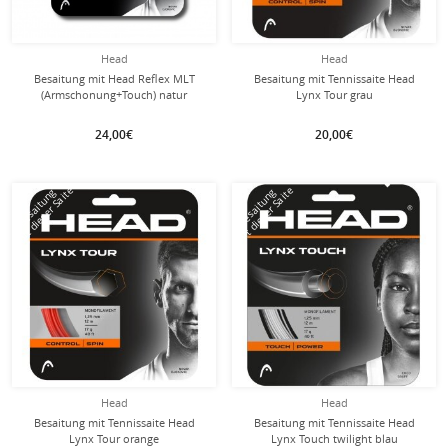
Head
Head
Besaitung mit Head Reflex MLT
Besaitung mit Tennissaite Head
(Armschonung+Touch) natur
Lynx Tour grau
24,00€
20,00€
mit dieser Saite
mit dieser Saite
Besaitung
Besaitung
Head
Head
Besaitung mit Tennissaite Head
Besaitung mit Tennissaite Head
Lynx Tour orange
Lynx Touch twilight blau