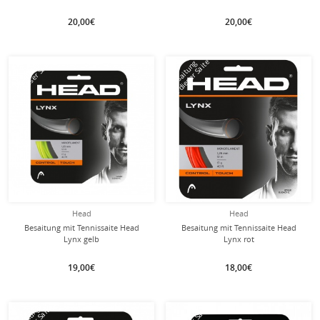
20,00€
20,00€
mit dieser Saite
mit dieser Saite
Besaitung
Besaitung
Head
Head
Besaitung mit Tennissaite Head
Besaitung mit Tennissaite Head
Lynx gelb
Lynx rot
19,00€
18,00€
Besaitung
Besaitung