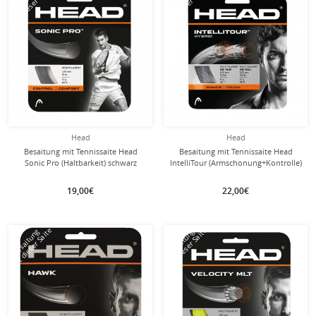
mit dieser Saite
mit dieser Saite
Head
Head
Besaitung mit Tennissaite Head
Besaitung mit Tennissaite Head
Sonic Pro (Haltbarkeit) schwarz
IntelliTour (Armschonung+Kontrolle)
natur
19,00€
22,00€
mit dieser Saite
mit dieser Saite
Besaitung
Besaitung