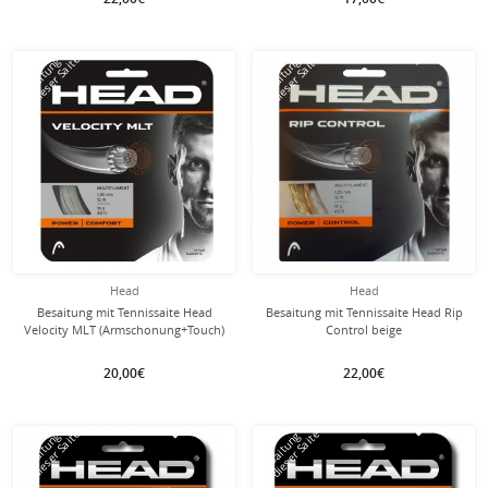
mit dieser Saite
mit dieser Saite
Besaitung
Besaitung
Head
Head
Besaitung mit Tennissaite Head
Besaitung mit Tennissaite Head Rip
Velocity MLT (Armschonung+Touch)
Control beige
natur
20,00€
22,00€
mit dieser Saite
mit dieser Saite
Besaitung
Besaitung