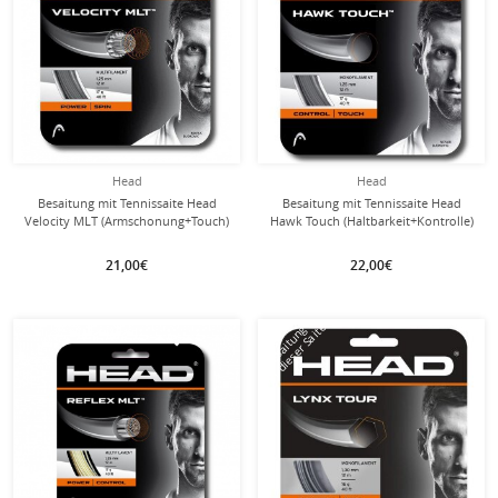
Head
Head
Besaitung mit Tennissaite Head
Besaitung mit Tennissaite Head
Velocity MLT (Armschonung+Touch)
Hawk Touch (Haltbarkeit+Kontrolle)
schwarz
anthrazitgraugrau
21,00€
22,00€
mit dieser Saite
mit dieser Saite
Besaitung
Besaitung