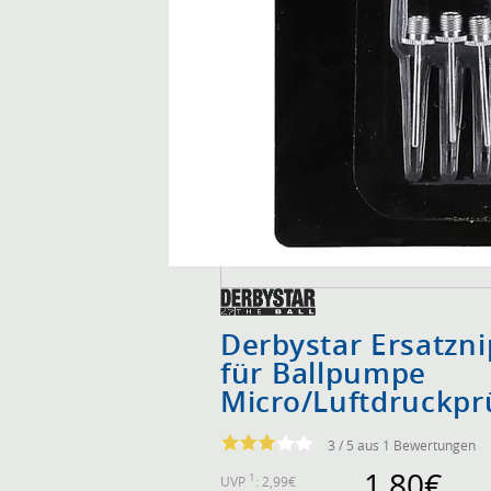
Derbystar Ersatzni
für Ballpumpe
Micro/Luftdruckpr
3 / 5 aus 1 Bewertungen
1,80€
1
UVP
: 2,99€