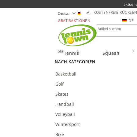
aktuell
KOSTENFREIE RÜCKSE
Deutsch
GRATISAKTIONEN
DE
Startseite
More Sports
Fun-Sports
Tennis
Squash
NACH KATEGORIEN
Basketball
Golf
Skates
Handball
Volleyball
Wintersport
Bike