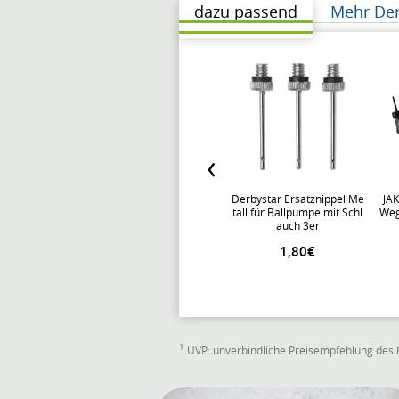
dazu passend
Mehr Der
Derbystar Ersatznippel Me
JAK
tall für Ballpumpe mit Schl
Weg
auch 3er
1,80€
1
UVP: unverbindliche Preisempfehlung des 