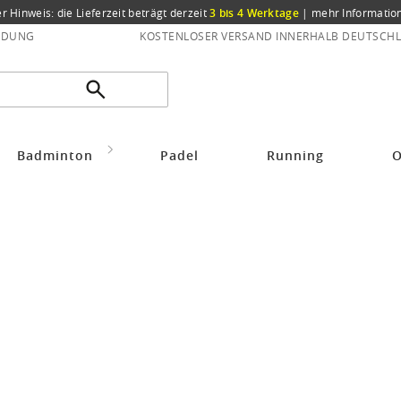
er Hinweis: die Lieferzeit beträgt derzeit
3 bis 4 Werktage
|
mehr Informatio
NDUNG
KOSTENLOSER VERSAND INNERHALB DEUTSCHL
Zubehör Fun-Sports
Derbystar Ersatznippel Metall für Ballpumpe Micro/Luft
Badminton
Padel
Running
O