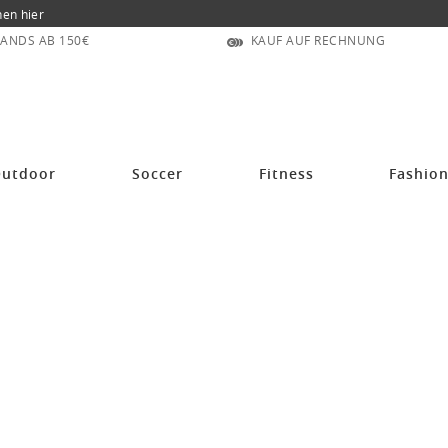
nen hier
ANDS AB 150€
KAUF AUF RECHNUNG
druckprüfer 3er
utdoor
Soccer
Fitness
Fashio