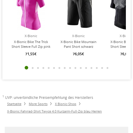
X-Bionic
X-Bionic
X-Bionic
X-Bionic Bike The Trick
X-Bionic Bike Mountain
X-Bionic Bike
Short Sleeve Full Zip pink
Pant Short schwarz
Short Sleeve Fu
Damen
Damen
schwarz Her
71,55€
76,05€
76,05€
1
UVP: unverbindliche Preisempfehlung des Herstellers
Startseite
More Sports
X Bionic-Shop
X-Bionic Fahrrad-Shirt Twyce 4.0 Kurzarm-Full-Zip blau Herren