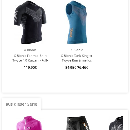
X-Bionic
X-Bionic
X-Bionic Fahrrad-Shirt
X-Bionic Tank-Singlet
Twyce 4.0 Kurzarm-Full-
Twyce Run ärmellos
Zip schwarz Herren
Unterwäsche
119,90€
84,95€
76,46€
mineralblau/orange
Herren
aus dieser Serie