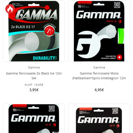
Gamma
Gamma
Gamma Tennissaite Zo Black Ice 12m
Gamma Tennissaite Moto
Set
(Haltbarkeit+Spin) limettegrün 12m
Set
eUVP:
19,95€
3,95€
6,95€