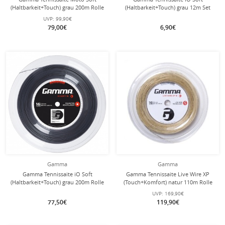
(Haltbarkeit+Touch) grau 200m Rolle
(Haltbarkeit+Touch) grau 12m Set
UVP:
99,90€
79,00€
6,90€
Gamma
Gamma
Gamma Tennissaite iO Soft
Gamma Tennissaite Live Wire XP
(Haltbarkeit+Touch) grau 200m Rolle
(Touch+Komfort) natur 110m Rolle
UVP:
169,90€
77,50€
119,90€