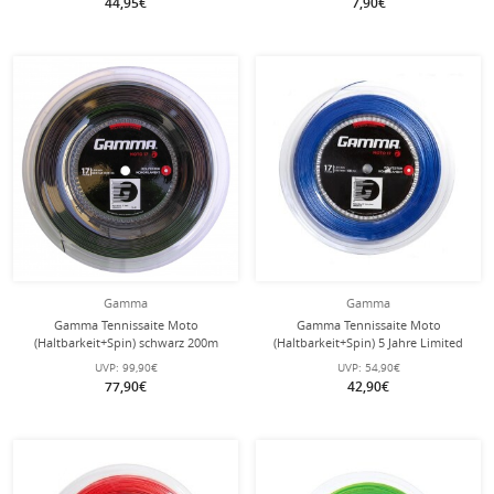
44,95€
7,90€
Gamma
Gamma
Gamma Tennissaite Moto
Gamma Tennissaite Moto
(Haltbarkeit+Spin) schwarz 200m
(Haltbarkeit+Spin) 5 Jahre Limited
Rolle
Edition blau 100m Rolle
UVP:
99,90€
UVP:
54,90€
77,90€
42,90€