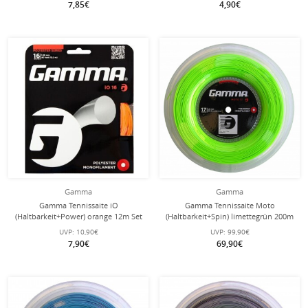
7,85€
4,90€
Gamma
Gamma
Gamma Tennissaite iO
Gamma Tennissaite Moto
(Haltbarkeit+Power) orange 12m Set
(Haltbarkeit+Spin) limettegrün 200m
Rolle
UVP:
10,90€
UVP:
99,90€
7,90€
69,90€