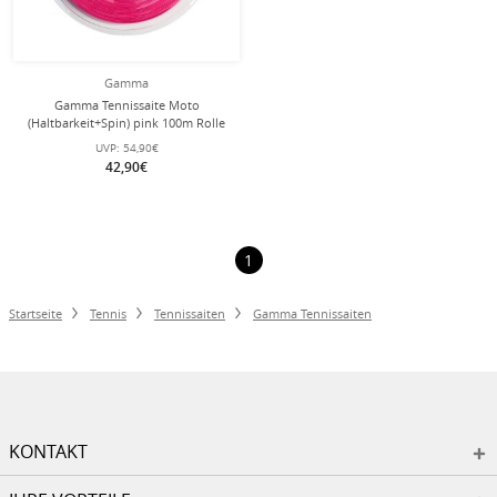
Gamma
Gamma Tennissaite Moto
(Haltbarkeit+Spin) pink 100m Rolle
UVP:
54,90€
42,90€
1
Startseite
Tennis
Tennissaiten
Gamma Tennissaiten
KONTAKT