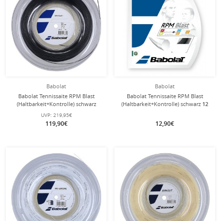
Babolat
Babolat
Babolat Tennissaite RPM Blast
Babolat Tennissaite RPM Blast
(Haltbarkeit+Kontrolle) schwarz
(Haltbarkeit+Kontrolle) schwarz
12
200m Rolle
Meter von der Rolle
UVP:
219,95€
119,90€
12,90€