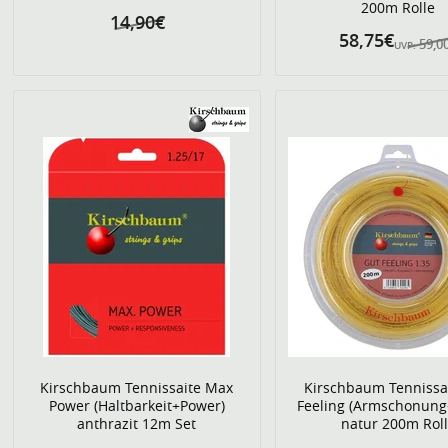
200m Rolle
14,90€
58,75€
59,0
UVP:
Kirschbaum Tennissaite Max
Kirschbaum Tennissa
Power (Haltbarkeit+Power)
Feeling (Armschonung
anthrazit 12m Set
natur 200m Rol