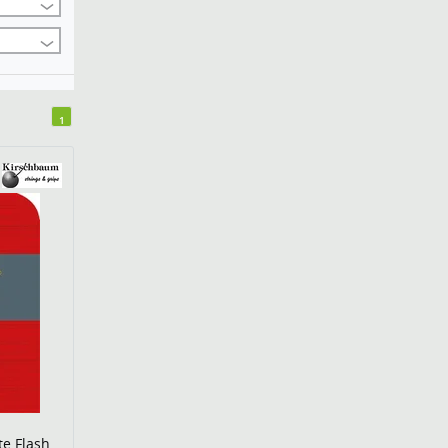
1
te Flash