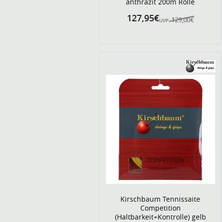
anthrazit 200m Rolle
127,95€
129,00€
UVP:
Kirschbaum Tennissaite
Competition
(Haltbarkeit+Kontrolle) gelb