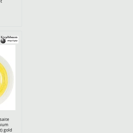
t
saite
mium
t) gold