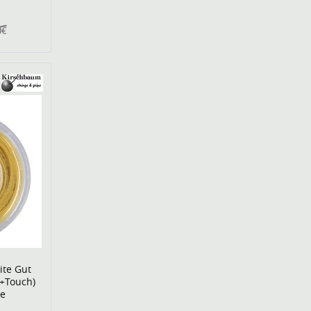
0€
ite Gut
+Touch)
le