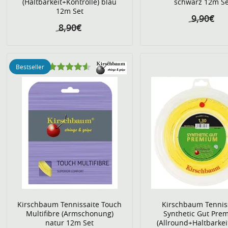
(Haltbarkeit+Kontrolle) blau
schwarz 12m Se
12m Set
9,90€
8,90€
Bestseller
Kirschbaum Tennissaite Touch
Kirschbaum Tennis
Multifibre (Armschonung)
Synthetic Gut Pre
natur 12m Set
(Allround+Haltbarkei