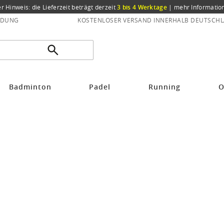
er Hinweis: die Lieferzeit beträgt derzeit
3 bis 4 Werktage
|
mehr Informatio
NDUNG
KOSTENLOSER VERSAND INNERHALB DEUTSCHL
schbaum Tennissaiten
Badminton
Padel
Running
O