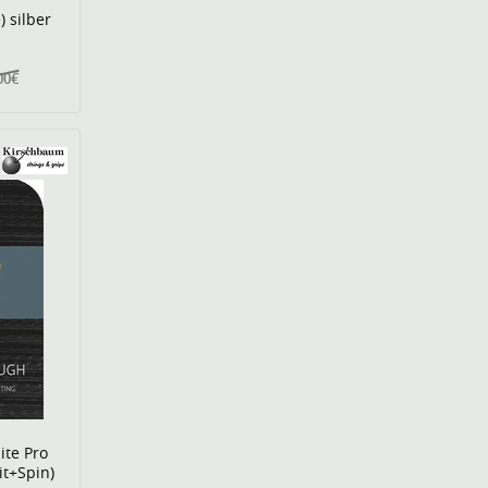
) silber
00€
ite Pro
it+Spin)