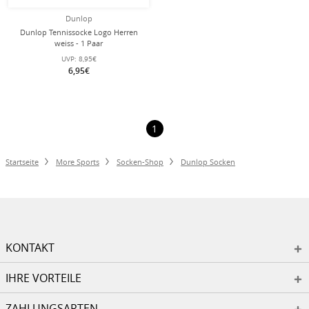
Dunlop
Dunlop Tennissocke Logo Herren
weiss - 1 Paar
UVP:
8,95€
6,95€
1
Startseite
More Sports
Socken-Shop
Dunlop Socken
KONTAKT
IHRE VORTEILE
ZAHLUNGSARTEN