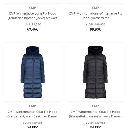
CMP
CMP
CMP Winterjacke Long Fix Hood
CMP Multifunktions-Winterjacke Fix
(gefütterte Ripstop-Jacke) schwarz
Hood (wattiert) mit
Damen
Schneegamasche schwarz Damen
UVP:
89,95€
eUVP:
199,95€
67,46€
99,90€
CMP
CMP
CMP Wintermantel Coat Fix Hood
CMP Wintermantel Coat Fix Hood
(Glanzeffekt, warm) inkblau Damen
(Glanzeffekt, warm) schwarz Damen
eUVP:
139,95€
eUVP:
139,95€
74,55€
84,55€