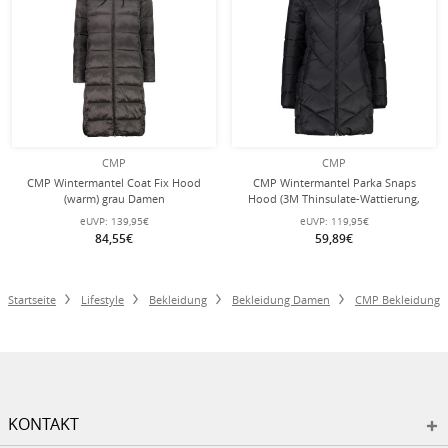
CMP
CMP
CMP Wintermantel Coat Fix Hood
CMP Wintermantel Parka Snaps
(warm) grau Damen
Hood (3M Thinsulate-Wattierung,
warm) schwarz Damen
eUVP:
139,95€
eUVP:
119,95€
84,55€
59,89€
Startseite
Lifestyle
Bekleidung
Bekleidung Damen
CMP Bekleidung
KONTAKT