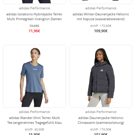
adidas Performance
adidas Performance
adidas Isolations-Hybridjacke Terrex
adidas Winter-Daunenjacke Helionic
Multi Primegreen linengrün Damen
mit Kapuze (wasserabweisend)
schwarz Damen
79,95€
eUVP:
170,00€
71,96€
109,90€
adidas Performance
adidas Performance
adidas Wander-Shirt Terrex Multi
adidas Daunenjacke Helionic
Tee (angenehmes Tragegefühl) blau
Climawarm (wärmeisolierung)
Damen
schwarz Damen
eUVP:
40,00€
eUVP:
170,00€
15,90€
107,90€