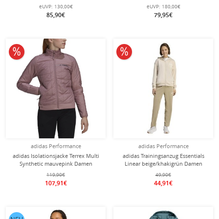
schwarz Damen
Damen
eUVP:
130,00€
eUVP:
180,00€
85,90€
79,95€
10% reduziert
10% reduziert
adidas Performance
adidas Performance
adidas Isolationsjacke Terrex Multi
adidas Trainingsanzug Essentials
Synthetic mauvepink Damen
Linear beige/khakigrün Damen
119,90€
49,90€
107,91€
44,91€