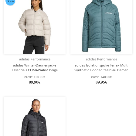
NEU
adidas Performance
adidas Performance
adidas Winter-Daunenjacke
adidas Isolationsjacke Terrex Multi
Essentials CLIMAWARM beige
Synthetic Hooded tealblau Damen
Damen
eUVP:
120,00€
eUVP:
140,00€
89,90€
89,95€