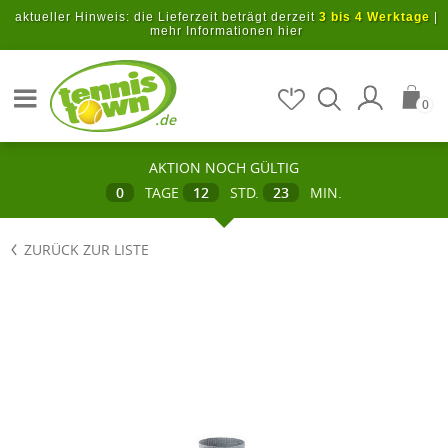
Zum Hauptinhalt springen
aktueller Hinweis: die Lieferzeit beträgt derzeit
3 bis 4 Werktage
|
mehr Informationen hier
Artikel suchen
0
.de
AKTION NOCH GÜLTIG
0
TAGE
12
STD.
23
MIN.
ZURÜCK ZUR LISTE