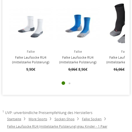
Falke
Falke
Falke
Falke Laufsocke RU4
Falke Laufsocke RU4
Falke Laufsoc
(mittelstarke Polsterung)
(mittelstarke Polsterung)
(mittelstarke Pol
weiss Kinder - 1 Paar
blau Kinder - 1 Paar
schwarz/grau Her
9,90€
9,95€
8,96€
15,95€
14,
Paar
1
UVP: unverbindliche Preisempfehlung des Herstellers
Startseite
More Sports
Socken-Shop
Falke Socken
Falke Laufsocke RU4 (mittelstarke Polsterung) grau Kinder - 1 Paar