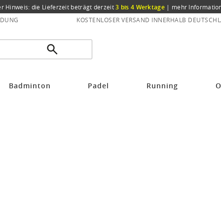
er Hinweis: die Lieferzeit beträgt derzeit
3 bis 4 Werktage
|
mehr Informatio
NDUNG
KOSTENLOSER VERSAND INNERHALB DEUTSCHL
Badminton
Padel
Running
O