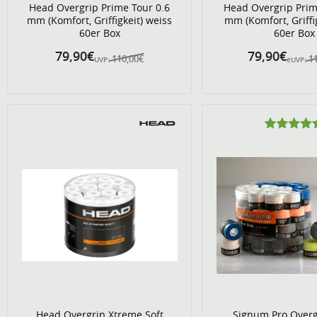
Head Overgrip Prime Tour 0.6
Head Overgrip Prim
mm (Komfort, Griffigkeit) weiss
mm (Komfort, Griffi
60er Box
60er Box
79,90€
79,90€
110,00€
1
UVP:
eUVP:
Head Overgrip Xtreme Soft
Signum Pro Overg