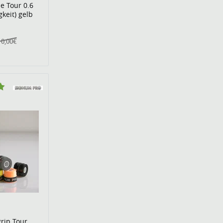
e Tour 0.6
gkeit) gelb
10,00€
rip Tour