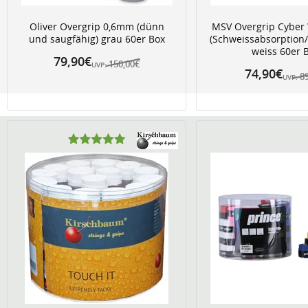
Oliver Overgrip 0,6mm (dünn
MSV Overgrip Cyber
und saugfähig) grau 60er Box
(Schweissabsorption/
weiss 60er 
79,90€
150,00€
UVP:
74,90€
8
UVP: