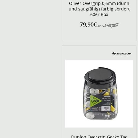
Oliver Overgrip 0,6mm (dünn
und saugfähig) farbig sortiert
60er Box
79,90€
150,00€
UVP:
Dunlop Overgrip Gecko Tac