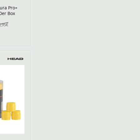
ura Pro+
0er Box
4,95€