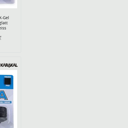
X-Gel
glatt
eiss
€