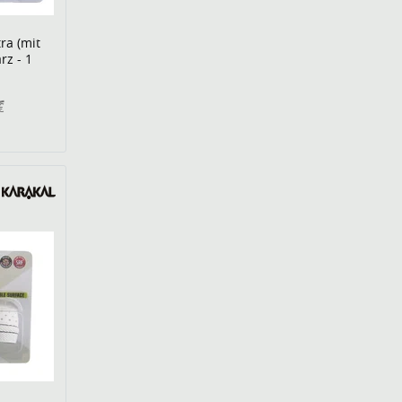
ra (mit
rz - 1
€