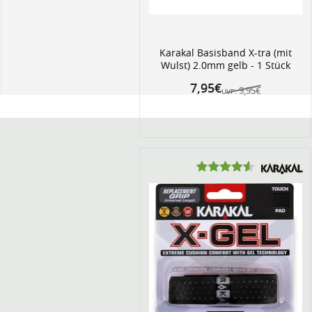
Karakal Basisband X-tra (mit
Wulst) 2.0mm gelb - 1 Stück
7,95€
9,95€
UVP: