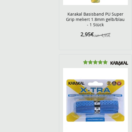
Karakal Basisband PU Super
Grip meliert 1.8mm gelb/blau
- 1 Stück
2,95€
4,95€
UVP: