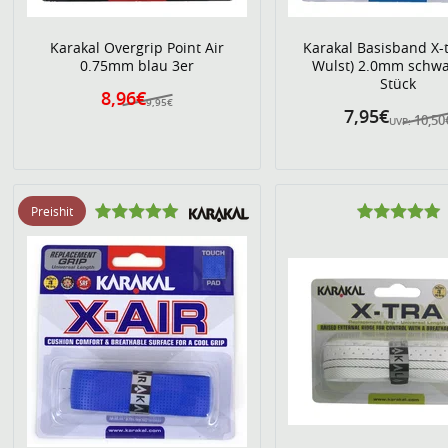
Karakal Overgrip Point Air
Karakal Basisband X-t
0.75mm blau 3er
Wulst) 2.0mm schwa
Stück
8,96€
9,95€
7,95€
10,50
UVP:
Preishit