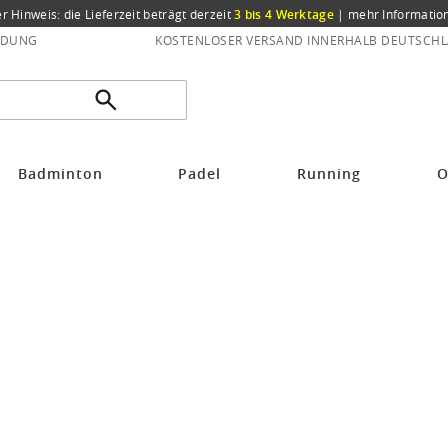
er Hinweis: die Lieferzeit beträgt derzeit
3 bis 4 Werktage
|
mehr Informatio
NDUNG
KOSTENLOSER VERSAND INNERHALB DEUTSCHL
Badminton
Padel
Running
O