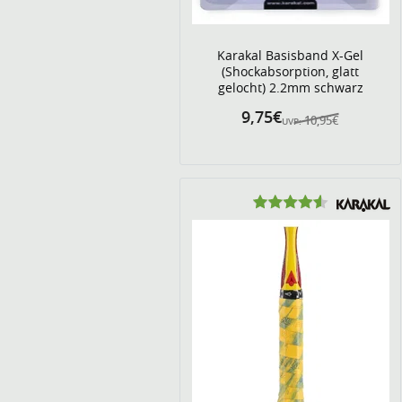
Karakal Basisband X-Gel
(Shockabsorption, glatt
gelocht) 2.2mm schwarz
9,75€
10,95€
UVP: