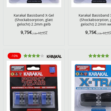
Karakal Basisband X-Gel
Karakal Basisband 
(Shockabsorption, glatt
(Shockabsorption, 
gelocht) 2.2mm gelb
gelocht) 2.2mm w
9,75€
9,75€
10,95€
10,95
UVP:
UVP:
-10%
10% reduziert