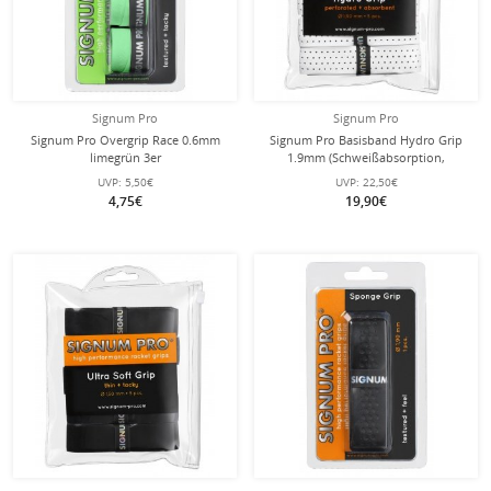
Signum Pro
Signum Pro
Signum Pro Overgrip Race 0.6mm
Signum Pro Basisband Hydro Grip
limegrün 3er
1.9mm (Schweißabsorption,
perforiert) weiss 5er Pack Clip-
UVP:
5,50€
UVP:
22,50€
Beutel
4,75€
19,90€