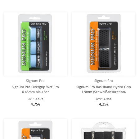
Signum Pro
Signum Pro
Signum Pro Overgrip Wet Pro
Signum Pro Basisband Hydro Grip
0.45mm blau 3er
1.9mm (Schweißabsorption,
perforiert) schwarz - 1 Stück
UVP:
5,50€
UVP:
4,95€
4,75€
4,25€