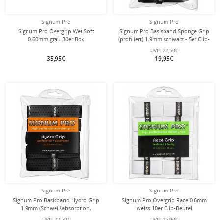
Signum Pro
Signum Pro
Signum Pro Overgrip Wet Soft
Signum Pro Basisband Sponge Grip
0.60mm grau 30er Box
(profiliert) 1.9mm schwarz - 5er Clip-
Beutel
UVP:
22,50€
35,95€
19,95€
Signum Pro
Signum Pro
Signum Pro Basisband Hydro Grip
Signum Pro Overgrip Race 0.6mm
1.9mm (Schweißabsorption,
weiss 10er Clip-Beutel
perforiert) schwarz 5er Pack Clip-
UVP:
22,50€
UVP:
15,90€