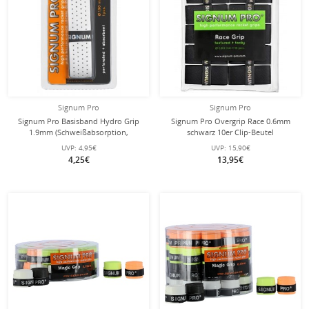
Signum Pro
Signum Pro
Signum Pro Basisband Hydro Grip
Signum Pro Overgrip Race 0.6mm
1.9mm (Schweißabsorption,
schwarz 10er Clip-Beutel
perforiert) weiss - 1 Stück
UVP:
4,95€
UVP:
15,90€
4,25€
13,95€