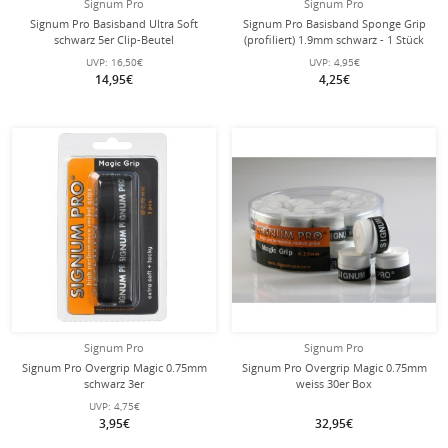
Signum Pro
Signum Pro
Signum Pro Basisband Ultra Soft
Signum Pro Basisband Sponge Grip
schwarz 5er Clip-Beutel
(profiliert) 1.9mm schwarz - 1 Stück
UVP:
16,50€
UVP:
4,95€
14,95€
4,25€
Signum Pro
Signum Pro
Signum Pro Overgrip Magic 0.75mm
Signum Pro Overgrip Magic 0.75mm
schwarz 3er
weiss 30er Box
UVP:
4,75€
3,95€
32,95€