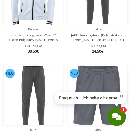
Kempa
Jako
Kempa Trainingsjacke Wave 26
JAKO Trainingshose (Polyesterhose)
(100% Polyester, elastisch) weiss
Power (elastisch, Seitentaschen mit
Kinder
Reißverschluss) lang anthrazitgrau
UVP:
54,99€
UVP:
34,99€
Kinder
38,50€
24,50€
NEU
NEU
Jako
Jako