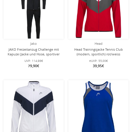
Jako
Head
JAKO Freizeitanzug Challenge mit
Head Trainingsjacke Tennis Club
Kapuze (Jacke und Hose, sportiver
(modern, sportlich) rot/weiss
Schnitt) schwarz/orange Jungen
Mädchen
UVP:
114,98€
eUVP:
55,00€
79,90€
39,95€