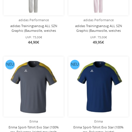
adidas Performance
adidas Performance
adidas Trainingsanzug ALL SZN
adidas Trainingsanzug ALL SZN
Graphic (Baumwolle, weiches
Graphic (Baumwolle, weiches
Material) grau Kinder
Material) pink Mädchen
UVP:
75,00€
UVP:
75,00€
44,90€
49,95€
NEU
NEU
Erima
Erima
Erima Sport-Tshirt Evo Star (100%
Erima Sport-Tshirt Evo Star (100%
rec. Polyester, leicht) grau/gelb
rec. Polyester, leicht)