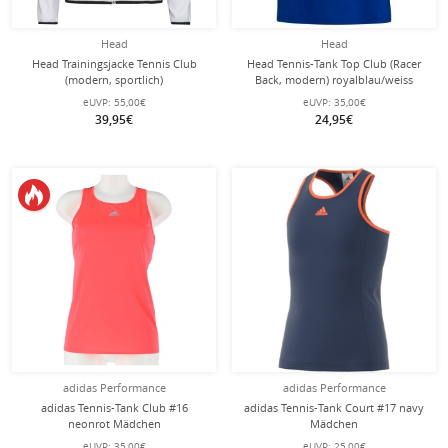
Head
Head
Head Trainingsjacke Tennis Club
Head Tennis-Tank Top Club (Racer
(modern, sportlich)
Back, modern) royalblau/weiss
weiss/dunkelblau Mädchen
Mädchen
eUVP:
55,00€
eUVP:
35,00€
39,95€
24,95€
adidas Performance
adidas Performance
adidas Tennis-Tank Club #16
adidas Tennis-Tank Court #17 navy
neonrot Mädchen
Mädchen
eUVP:
35,00€
eUVP:
25,00€