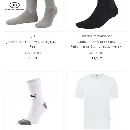
JD
adidas Performance
JD Tennissocke Crew Classic grau - 1
adidas Tennissocke Crew
Paar
Performance Cushioned schwarz - 1
Paar
eUVP:
8,90€
UVP:
18,00€
5,59€
11,95€