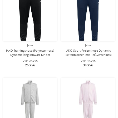
Jako
Jako
JAKO Trainingshose (Polyesterhose)
JAKO Sport-Freizeithose Dynamic
Dynamic lang schwarz Kinder
(Seitentaschen mit Reißverschluss)
lang marineblau Kinder
UVP:
34,99€
UVP:
44,99€
25,95€
34,95€