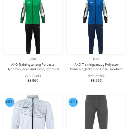
Jako
Jako
JAKO Trainingsanzug Polyester
JAKO Trainingsanzug Polyester
Dynamic (Jacke und Hose, sportiver
Dynamic (Jacke und Hose, sportiver
Schnitt) grün/weiss/dunkelgrün
Schnitt) royalblau/weiss/marineblau
UVP:
74,98€
UVP:
74,98€
Kinder
Kinder
55,96€
55,96€
NEU
NEU