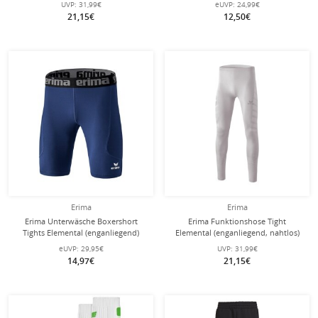
UVP:
31,99€
eUVP:
24,99€
21,15€
12,50€
Erima
Erima
Erima Unterwäsche Boxershort
Erima Funktionshose Tight
Tights Elemental (enganliegend)
Elemental (enganliegend, nahtlos)
navyblau Kinder
Lang weiss Kinder
eUVP:
29,95€
UVP:
31,99€
14,97€
21,15€