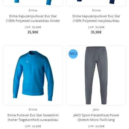
Erima
Erima
Erima Kapuzenpullover Evo Star
Erima Kapuzenpullover Evo Star
(100% Polyester) curacaoblau Kinder
(100% Polyester) navyblau/blau
Kinder
UVP:
54,99€
UVP:
54,99€
35,90€
35,90€
NEU
Erima
Jako
Erima Pullover Evo Star Sweatshirt
JAKO Sport-Freizeithose Power
(hoher Tragekomfort) curacaoblau
(Stretch-Micro-Twill) lang
Kinder
anthrazitgrau Kinder
UVP:
44,99€
UVP:
44,99€