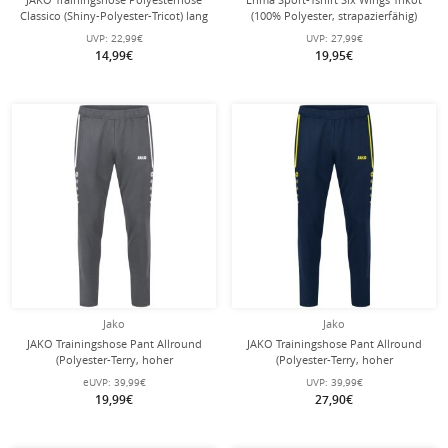
Classico (Shiny-Polyester-Tricot) lang
(100% Polyester, strapazierfähig)
schwarz Kinder
royalblau/weiss Kinder
UVP:
22,99€
UVP:
27,99€
14,99€
19,95€
Jako
Jako
JAKO Trainingshose Pant Allround
JAKO Trainingshose Pant Allround
(Polyester-Terry, hoher
(Polyester-Terry, hoher
Tragekomfort) lang anthrazitgrau
Tragekomfort) lang marineblau/gelb
eUVP:
39,99€
UVP:
39,99€
Kinder
Kinder
19,99€
27,90€