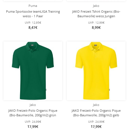
Puma
Jako
Puma Sportsocke teamLIGA Training
JAKO Freizeit Tshirt Organic (Bio-
weiss - 1 Paar
Baumwolle) weiss Jungen
UVP:
12,95€
UVP:
12,99€
8,47€
8,99€
Jako
Jako
JAKO Freizeit-Polo Organic Pique
JAKO Freizeit-Polo Organic Pique
(Bio-Baumwolle, 200g/m2) grün
(Bio-Baumwolle, 200g/m2) gelb
Jungen
Jungen
UVP:
24,99€
UVP:
24,99€
17,99€
17,99€