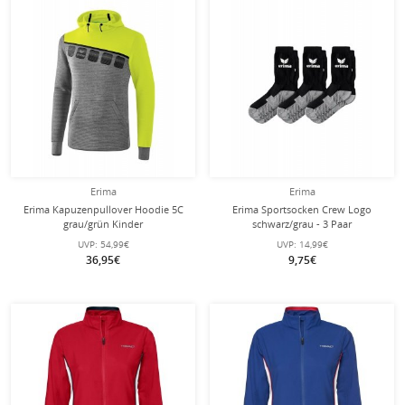
Erima
Erima
Erima Kapuzenpullover Hoodie 5C
Erima Sportsocken Crew Logo
grau/grün Kinder
schwarz/grau - 3 Paar
UVP:
54,99€
UVP:
14,99€
36,95€
9,75€