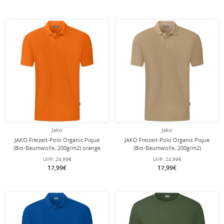
Jako
Jako
JAKO Freizeit-Polo Organic Pique
JAKO Freizeit-Polo Organic Pique
(Bio-Baumwolle, 200g/m2) orange
(Bio-Baumwolle, 200g/m2)
Jungen
sandbraun Jungen
UVP:
24,99€
UVP:
24,99€
17,99€
17,99€