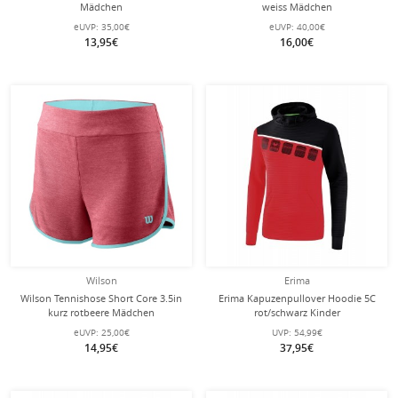
Mädchen
weiss Mädchen
eUVP:
35,00€
eUVP:
40,00€
13,95€
16,00€
Wilson
Erima
Wilson Tennishose Short Core 3.5in
Erima Kapuzenpullover Hoodie 5C
kurz rotbeere Mädchen
rot/schwarz Kinder
eUVP:
25,00€
UVP:
54,99€
14,95€
37,95€