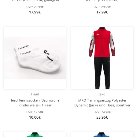
Kinder
navyblau/limegrün Kinder
UVP:
29,99€
UVP:
29,99€
17,99€
17,99€
Head
Jako
Head Tennissocken (Baumwolle)
JAKO Trainingsanzug Polyester
Kinder weiss - 1 Paar
Dynamic (Jacke und Hose, sportiver
Schnitt) rot/weiss/dunkelrot Kinder
UVP:
12,50€
UVP:
74,98€
10,00€
55,96€