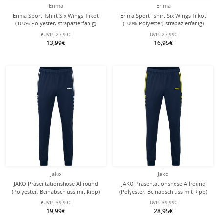
Erima
Erima
Erima Sport-Tshirt Six Wings Trikot
Erima Sport-Tshirt Six Wings Trikot
(100% Polyester, strapazierfähig)
(100% Polyester, strapazierfähig)
weiss/smaragdgrün Kinder
petrolblau/grau Kinder
eUVP:
27,99€
UVP:
27,99€
13,99€
16,95€
Jako
Jako
JAKO Präsentationshose Allround
JAKO Präsentationshose Allround
(Polyester, Beinabschluss mit Ripp)
(Polyester, Beinabschluss mit Ripp)
lang marineblau Kinder
lang marineblau/gelb Kinder
eUVP:
39,99€
UVP:
39,99€
19,99€
28,95€