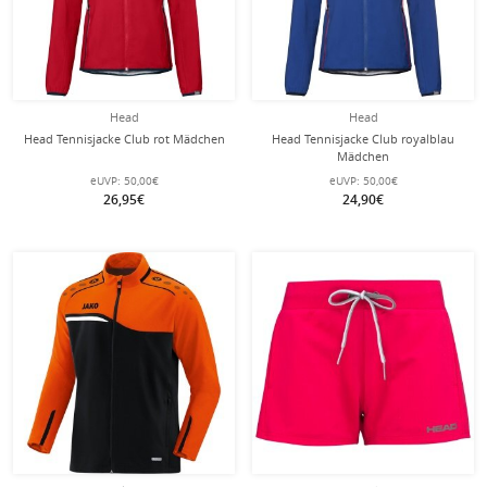
Head
Head
Head Tennisjacke Club rot Mädchen
Head Tennisjacke Club royalblau
Mädchen
eUVP:
50,00€
eUVP:
50,00€
26,95€
24,90€