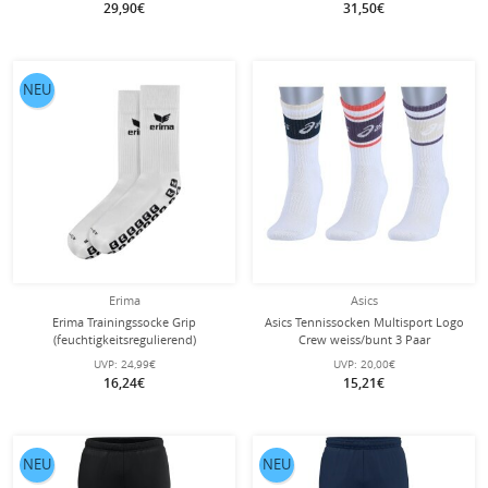
29,90€
31,50€
NEU
Erima
Asics
Erima Trainingssocke Grip
Asics Tennissocken Multisport Logo
(feuchtigkeitsregulierend)
Crew weiss/bunt 3 Paar
weiss/schwarz- 1 Paar
UVP:
24,99€
UVP:
20,00€
16,24€
15,21€
NEU
NEU