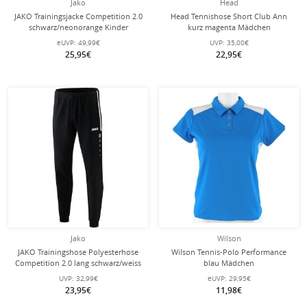
Jako
Head
JAKO Trainingsjacke Competition 2.0
Head Tennishose Short Club Ann
schwarz/neonorange Kinder
kurz magenta Mädchen
eUVP:
49,99€
UVP:
35,00€
25,95€
22,95€
Jako
Wilson
JAKO Trainingshose Polyesterhose
Wilson Tennis-Polo Performance
Competition 2.0 lang schwarz/weiss
blau Mädchen
Kinder
UVP:
32,99€
eUVP:
29,95€
23,95€
11,98€