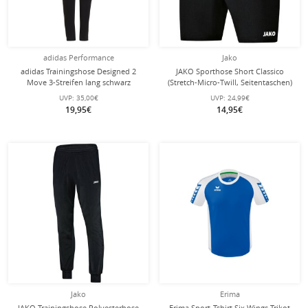
adidas Performance
Jako
adidas Trainingshose Designed 2
JAKO Sporthose Short Classico
Move 3-Streifen lang schwarz
(Stretch-Micro-Twill, Seitentaschen)
Mädchen
schwarz Kinder
UVP:
35,00€
UVP:
24,99€
19,95€
14,95€
Jako
Erima
JAKO Trainingshose Polyesterhose
Erima Sport-Tshirt Six Wings Trikot