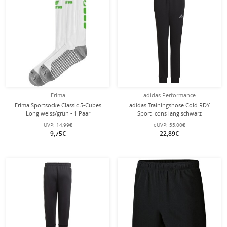
Erima
adidas Performance
Erima Sportsocke Classic 5-Cubes
adidas Trainingshose Cold.RDY
Long weiss/grün - 1 Paar
Sport Icons lang schwarz
Jungen/Mädchen
UVP:
14,99€
eUVP:
55,00€
9,75€
22,89€