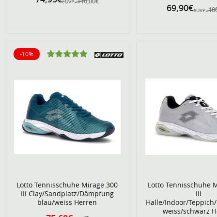
110,00€
eUVP:
69,90€
10
eUVP:
-10%
10% reduziert
Lotto Tennisschuhe Mirage 300
Lotto Tennisschuhe 
III Clay/Sandplatz/Dämpfung
III
blau/weiss Herren
Halle/Indoor/Teppic
weiss/schwarz H