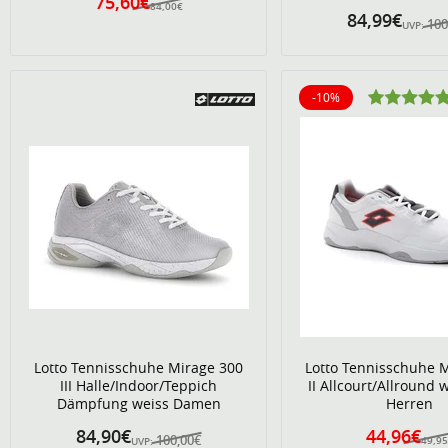
75,60€
84,00€
84,99€
100
UVP:
-10%
10% reduziert
Lotto Tennisschuhe Mirage 300
Lotto Tennisschuhe 
III Halle/Indoor/Teppich
II Allcourt/Allround 
Dämpfung weiss Damen
Herren
84,90€
44,96€
100,00€
49,95
UVP: