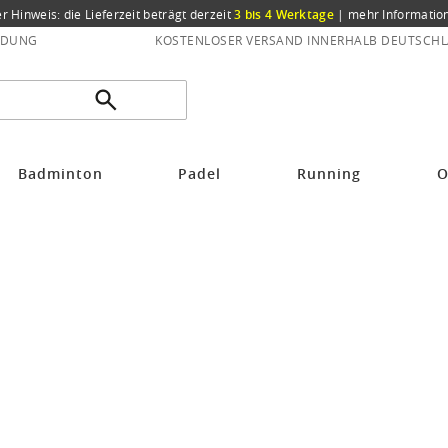
er Hinweis: die Lieferzeit beträgt derzeit
3 bis 4 Werktage
|
mehr Informatio
NDUNG
KOSTENLOSER VERSAND INNERHALB DEUTSCHL
Badminton
Padel
Running
O