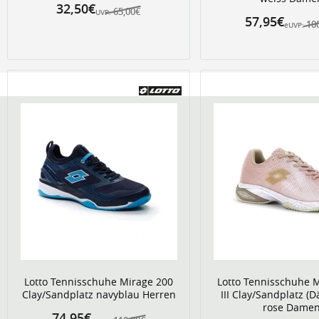
32,50€
65,00€
UVP:
57,95€
10
eUVP:
Lotto Tennisschuhe Mirage 200
Lotto Tennisschuhe 
Clay/Sandplatz navyblau Herren
III Clay/Sandplatz (
rose Dame
74,95€