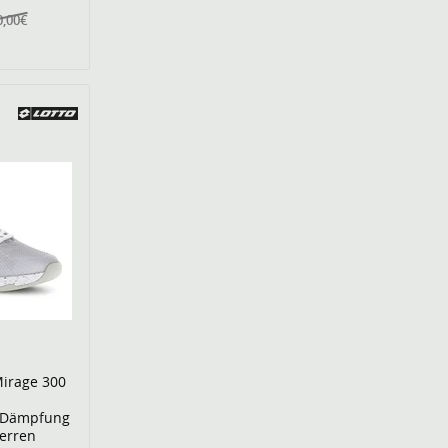
0,00€
Mirage 300
h/Dämpfung
erren