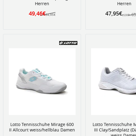
Herren
Herren
49,46€
47,95€
65
54,95€
eUVP:
Lotto Tennisschuhe Mirage 600
Lotto Tennisschuhe 
II Allcourt weiss/hellblau Damen
III Clay/Sandplatz (
weiss Dame