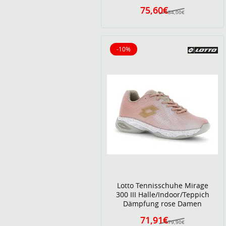
75,60€
84,00€
-10%
10% reduziert
Lotto Tennisschuhe Mirage
300 III Halle/Indoor/Teppich
Dämpfung rose Damen
71,91€
79,90€