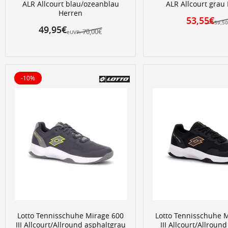
ALR Allcourt blau/ozeanblau
ALR Allcourt grau
Herren
53,55€
59,50
49,95€
70,00€
eUVP:
-10%
10% reduziert
Lotto Tennisschuhe Mirage 600
Lotto Tennisschuhe 
III Allcourt/Allround asphaltgrau
III Allcourt/Allroun