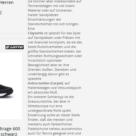
sie können aber insbesondere auf
 Herren
Tennenbelägen mit viel losem
Material oder auf trockenen,
€
harten Sandplätzen
Einschränkungen der
Standsicherheit mit sich bringen.
Eine
Claysohle
ist speziell für das Spiel
auf Sandplätzen oder Plätzen mit
viel Granulat konzipiert, da sie das
beste Rutschverhalten und die
größte Standsicherheit bieten, bei
schnellen Richtungswechseln oder
hinsichtlich optimaler
Beweglichkeit aber an ihre
Grenzen stoßen. Daneben und
unabhängig davon gibt es
spezielle
Indoorsohlen (Carpet)
, auf
Hallenbelägen wie Veloursteppich
ein absolutes Muß.
Ein weiterer Sohlentyp ist die
Grascourtsohle, der aber in
Mitteleuropa nur eine
untergeordnete Rolle spielt.
Erwähnung sollte an dieser Stelle
finden, daß die meisten und
meistens auch farbenfrohen
Mirage 600
Padelschuhe nahezu ausnahmslos
auch für Tennis geeignet sind und
d schwarz