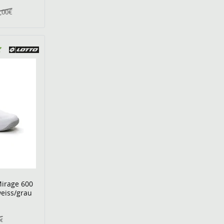
,00€
Mirage 600
weiss/grau
€