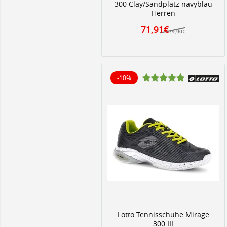
300 Clay/Sandplatz navyblau
Herren
71,91€
79,90€
-10%
10% reduziert
Lotto Tennisschuhe Mirage
300 III