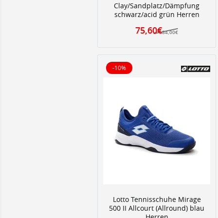
Clay/Sandplatz/Dämpfung
schwarz/acid grün Herren
75,60€
84,00€
-10%
10% reduziert
Lotto Tennisschuhe Mirage
500 II Allcourt (Allround) blau
Herren