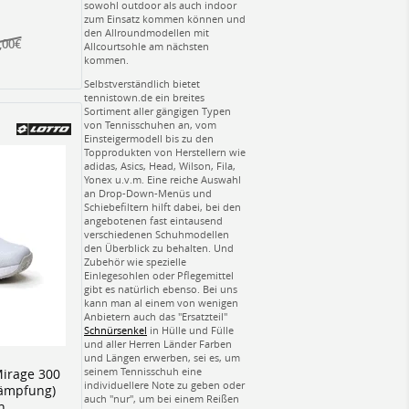
sowohl outdoor als auch indoor
zum Einsatz kommen können und
den Allroundmodellen mit
,00€
Allcourtsohle am nächsten
kommen.
Selbstverständlich bietet
tennistown.de ein breites
Sortiment aller gängigen Typen
von Tennisschuhen an, vom
Einsteigermodell bis zu den
Topprodukten von Herstellern wie
adidas, Asics, Head, Wilson, Fila,
Yonex u.v.m. Eine reiche Auswahl
an Drop-Down-Menüs und
Schiebefiltern hilft dabei, bei den
angebotenen fast eintausend
verschiedenen Schuhmodellen
den Überblick zu behalten. Und
Zubehör wie spezielle
Einlegesohlen oder Pflegemittel
gibt es natürlich ebenso. Bei uns
kann man al einem von wenigen
Anbietern auch das "Ersatzteil"
Schnürsenkel
in Hülle und Fülle
und aller Herren Länder Farben
und Längen erwerben, sei es, um
seinem Tennisschuh eine
Mirage 300
individuellere Note zu geben oder
Dämpfung)
auch "nur", um bei einem Reißen
n