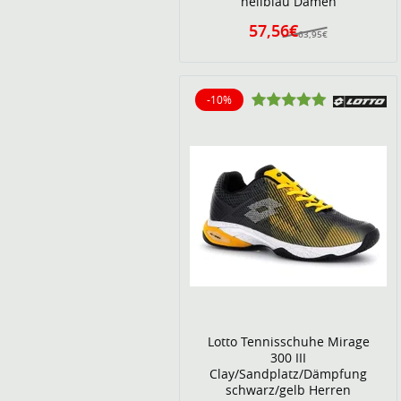
hellblau Damen
57,56€
63,95€
-10%
10% reduziert
Lotto Tennisschuhe Mirage
300 III
Clay/Sandplatz/Dämpfung
schwarz/gelb Herren