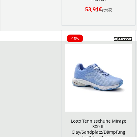
53,91€
59,90€
-10%
10% reduziert
Lotto Tennisschuhe Mirage
300 III
Clay/Sandplatz/Dämpfung