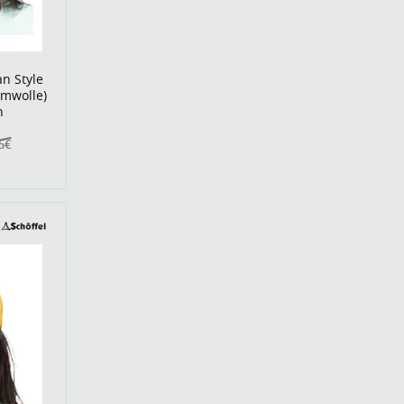
n Style
umwolle)
n
5€