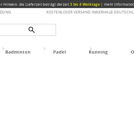
er Hinweis: die Lieferzeit beträgt derzeit
3 bis 4 Werktage
|
mehr Informatio
NDUNG
KOSTENLOSER VERSAND INNERHALB DEUTSCHL
Bekleidung Zubehör
Beanies/ Mützen/ Caps
Schöffel
Badminton
Padel
Running
O