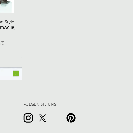
n Style
umwolle)
5€
1
FOLGEN SIE UNS