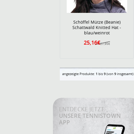
Schöffel Mütze (Beanie)
Schattwald Knitted Hat -
blau/weinrot
25,16€
27,95€
angezeigte Produkte:
1
bis
9
(von
9
insgesamt)
ENTDECKE JETZT
UNSERE TENNISTOWN
APP