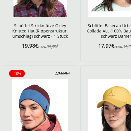
Schöffel Strickmütze Oxley
Schöffel Basecap Urba
Knitted Hat (Rippenstruktur,
Collada ALL (100% Ba
Umschlag) schwarz - 1 Stück
schwarz Dame
19,98€
17,97€
39,95€
29,9
eUVP:
eUVP:
-10%
10% reduziert