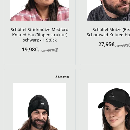
Schöffel Strickmütze Medford
Schöffel Mütze (Be
Knitted Hat (Rippenstruktur)
Schattwald Knitted Ha
schwarz - 1 Stück
27,95€
39,9
UVP:
19,98€
39,95€
eUVP: