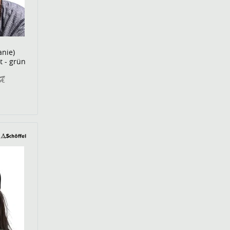
anie)
t - grün
5€