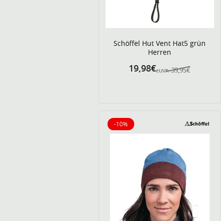
Schöffel Hut Vent Hat5 grün
Herren
19,98€
39,95€
eUVP:
-10%
10% reduziert