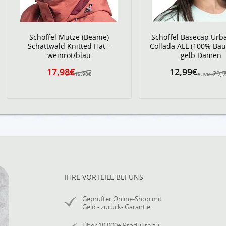
Schöffel Mütze (Beanie)
Schöffel Basecap Urba
Schattwald Knitted Hat -
Collada ALL (100% Ba
weinrot/blau
gelb Damen
17,98€
12,99€
29,9
19,98€
eUVP:
IHRE VORTEILE BEI UNS
Geprüfter Online-Shop mit
Geld - zurück- Garantie
Über 10.000+ Produkte zu