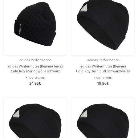
adidas Performance
adidas Performance
adidas Wintermütze (Beanie) Terrex
adidas Wintermütze (Beanie)
Cold.Rdy Merinowolle schwarz
Cold.Rdy Tech Cuff schwarz/weiss
Kinder/Jugendliche
Kinder/Jugendliche
eUVP:
45,00€
UVP:
33,00€
34,95€
19,90€