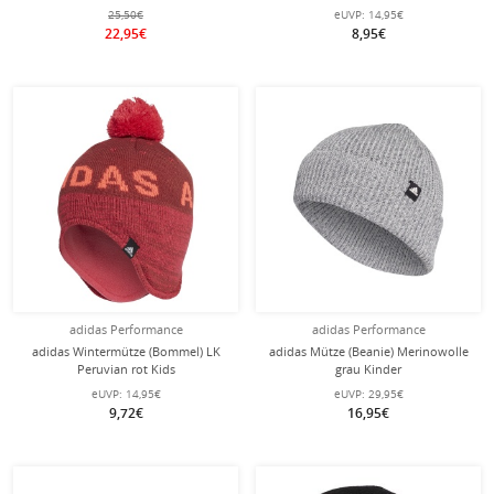
schwarz/weiss Herren
25,50€
eUVP:
14,95€
22,95€
8,95€
adidas Performance
adidas Performance
adidas Wintermütze (Bommel) LK
adidas Mütze (Beanie) Merinowolle
Peruvian rot Kids
grau Kinder
eUVP:
14,95€
eUVP:
29,95€
9,72€
16,95€