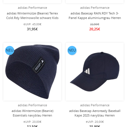
adidas Performance
adidas Performance
adidas Wintermütze (Beanie) Terrex
adidas Basecap RAIN.RDY Tech 3-
Cold.Rdy Merinowolle schwarz Kids
Panel Kappe aluminiumgrau Herren
eUVP:
45,00€
22,50€
31,95€
20,25€
NEU
NEU
adidas Performance
adidas Performance
adidas Wintermütze (Beanie)
adidas Basecap Aeroready Baseball
Essentials navyblau Herren
Kape 2025 navyblau Herren
eUVP:
20,00€
eUVP:
20,00€
17,50€
15,90€