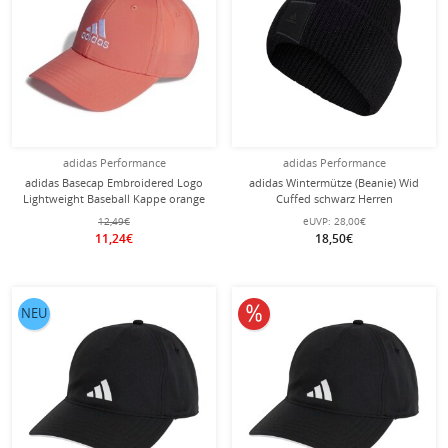
adidas Performance
adidas Performance
adidas Basecap Embroidered Logo
adidas Wintermütze (Beanie) Wid
Lightweight Baseball Kappe orange
Cuffed schwarz Herren
Herren
12,49€
eUVP:
28,00€
11,24€
18,50€
10% reduziert
NEU