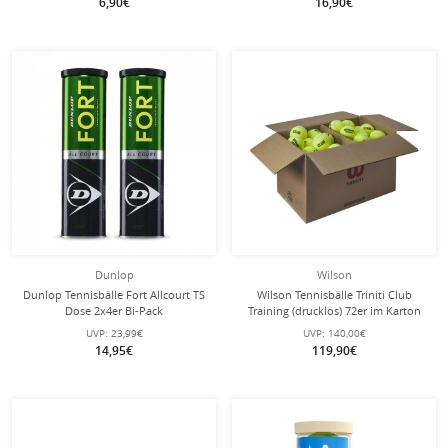
6,90€
16,90€
Dunlop
Wilson
Dunlop Tennisbälle Fort Allcourt TS
Wilson Tennisbälle Triniti Club
Dose 2x4er Bi-Pack
Training (drucklos) 72er im Karton
UVP:
23,99€
UVP:
140,00€
14,95€
119,90€