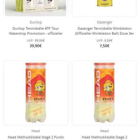
Dunlop
Slazenger
Dunlop Tennisbälle ATP Tour
Slazenger Tennisbälle Wimbledon
Waterdrop Promotion - offizieller
(Offizieller Wimbledon Ball) Dose 3er
Spielball auf der ATP Tour - Dose
UVP:
69,99€
UVP:
9,99€
2x4er
39,90€
7,50€
Head
Head
Head Methodikbälle Stage 2 Punkt
Head Methodikbälle Stage 2