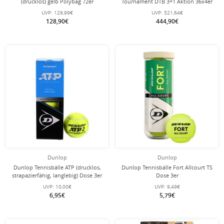
(drucklos) gelb Polybag 72er
Tournament DTB 3+1 Aktion 36x4er
im Karton
UVP:
129,99€
UVP:
521,64€
128,90€
444,90€
Dunlop
Dunlop
Dunlop Tennisbälle ATP (drucklos,
Dunlop Tennisbälle Fort Allcourt TS
strapazierfähig, langlebig) Dose 3er
Dose 3er
UVP:
10,00€
UVP:
9,49€
6,95€
5,79€