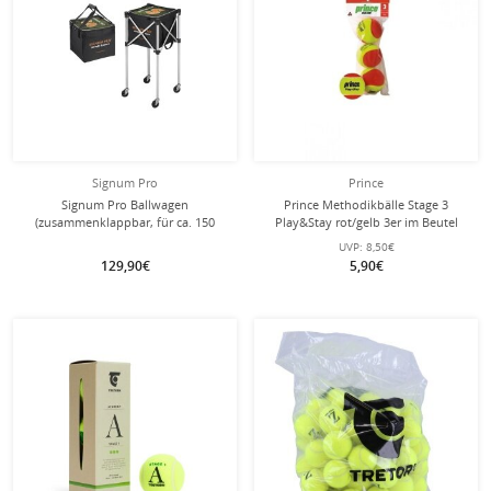
Signum Pro
Prince
Signum Pro Ballwagen
Prince Methodikbälle Stage 3
(zusammenklappbar, für ca. 150
Play&Stay rot/gelb 3er im Beutel
Tennisbälle) schwarz - 1 Stück
UVP:
8,50€
129,90€
5,90€