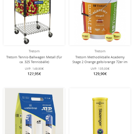
Tretorn
Tretorn
Tretorn Tennis-Ballwagen Metall (für
Tretorn Methodikbälle Academy
ca. 325 Tennisbälle)
Stage 2 Orange gelb/orange 72er im
Eimer
UVP:
149,90€
UVP:
135,00€
127,95€
129,90€