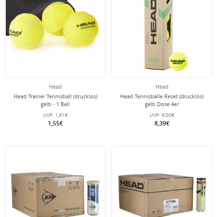
Head
Head
Head Trainer Tennisball (drucklos)
Head Tennisbälle Reset (drucklos)
gelb - 1 Ball
gelb Dose 4er
UVP:
1,81€
UVP:
9,00€
1,55€
8,39€