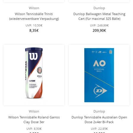
Wilson
Dunlop
Wilson Tennisbälle Triniti
Dunlop Ballwagen Metal Teaching
(wiederverwertbare Verpackung)
Cart (für maximal 325 Bälle)
Dose 4er
UVP:
10,50€
UVP:
249,99€
8,35€
209,90€
Wilson
Dunlop
Wilson Tennisbälle Roland Garros
Dunlop Tennisbälle Australian Open
Clay Dose 3er
Dose 2x4er Bi-Pack
UVP:
8,50€
UVP:
22,95€