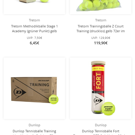
Tretorn
Tretorn
Tretorn Methodikbälle Stage 1
Tretorn Trainingsbälle Z Court
Academy (grüner Punkt) gelb
Training (drucklos) gelb 72er im
Verpackung 3er
Polybag
UVP:
7,50€
UVP:
129,90€
6,45€
119,90€
Dunlop
Dunlop
Dunlop Tennisbälle Training
Dunlop Tennisbälle Fort