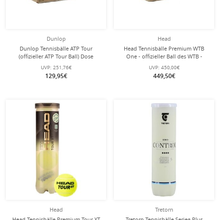
Dunlop
Head
Dunlop Tennisbälle ATP Tour
Head Tennisbälle Premium WTB
(offizieller ATP Tour Ball) Dose
One - offizieller Ball des WTB -
24x3er im Karton
36x4er Karton
UVP:
251,76€
UVP:
450,00€
129,95€
449,50€
Head
Tretorn
Head Tennisbälle Premium Tour XT
Tretorn Tennisbälle Serie+ Plus