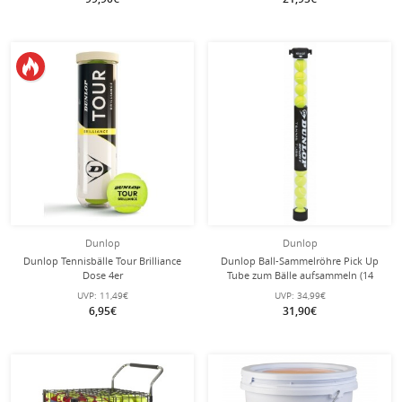
Dunlop
Dunlop
Dunlop Tennisbälle Tour Brilliance
Dunlop Ball-Sammelröhre Pick Up
Dose 4er
Tube zum Bälle aufsammeln (14
Bälle)
UVP:
11,49€
UVP:
34,99€
6,95€
31,90€