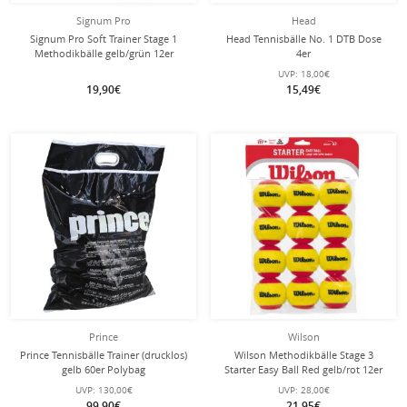
Signum Pro
Head
Signum Pro Soft Trainer Stage 1
Head Tennisbälle No. 1 DTB Dose
Methodikbälle gelb/grün 12er
4er
Beutel
UVP:
18,00€
19,90€
15,49€
Prince
Wilson
Prince Tennisbälle Trainer (drucklos)
Wilson Methodikbälle Stage 3
gelb 60er Polybag
Starter Easy Ball Red gelb/rot 12er
Beutel
UVP:
130,00€
UVP:
28,00€
99,90€
21,95€