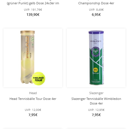
(grüner Punkt) gelb Dose 24x3er im
Championship Dose 4er
Karton
UVP:
191,76€
UVP:
8,49€
139,90€
6,95€
Head
Slazenger
Head Tennisbälle Tour Dose 4er
Slazenger Tennisbälle Wimbledon
Dose 4er
UVP:
12,00€
UVP:
12,95€
7,95€
7,95€