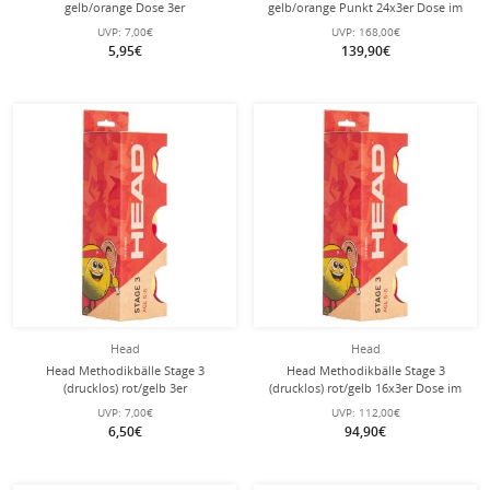
gelb/orange Dose 3er
gelb/orange Punkt 24x3er Dose im
Karton
UVP:
7,00€
UVP:
168,00€
5,95€
139,90€
Head
Head
Head Methodikbälle Stage 3
Head Methodikbälle Stage 3
(drucklos) rot/gelb 3er
(drucklos) rot/gelb 16x3er Dose im
Karton
UVP:
7,00€
UVP:
112,00€
6,50€
94,90€