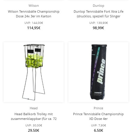
Wilson
Dunlop
Wilson Tennisbälle Championship
Dunlop Tennisbälle Fort Xtra Life
Dose 24x 3er im Karton
(drucklos, speziell für Slinger
Ballmaschine) - 72 Stück
UVP:
144,00€
UVP:
139,90€
114,95€
98,99€
Head
Prince
Head Ballkorb Trolley mit
Prince Tennisbälle Championship
zusammenklappbar (für ca. 72
XD Dose 4er
Tennisbälle) schwarz
UVP:
30,00€
UVP:
7,90€
29,50€
6,50€