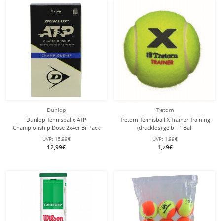
Dunlop
Tretorn
Dunlop Tennisbälle ATP
Tretorn Tennisball X Trainer Training
Championship Dose 2x4er Bi-Pack
(drucklos) gelb - 1 Ball
UVP:
15,99€
UVP:
1,99€
12,99€
1,79€