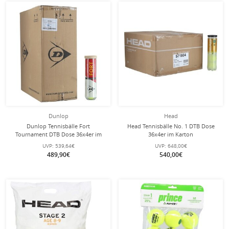
Dunlop
Head
Dunlop Tennisbälle Fort
Head Tennisbälle No. 1 DTB Dose
Tournament DTB Dose 36x4er im
36x4er im Karton
Karton
UVP:
539,64€
UVP:
648,00€
489,90€
540,00€