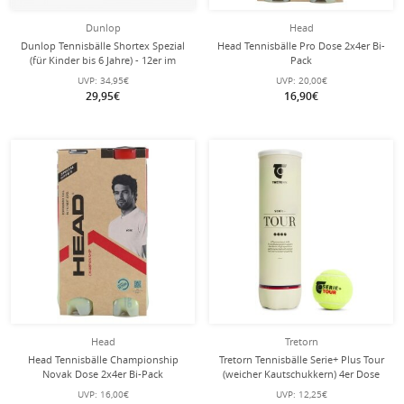
Dunlop
Head
Dunlop Tennisbälle Shortex Spezial
Head Tennisbälle Pro Dose 2x4er Bi-
(für Kinder bis 6 Jahre) - 12er im
Pack
Beutel
UVP:
34,95€
UVP:
20,00€
29,95€
16,90€
Head
Tretorn
Head Tennisbälle Championship
Tretorn Tennisbälle Serie+ Plus Tour
Novak Dose 2x4er Bi-Pack
(weicher Kautschukkern) 4er Dose
UVP:
16,00€
UVP:
12,25€