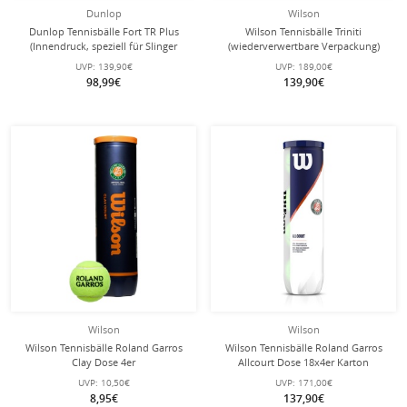
Dunlop
Wilson
Dunlop Tennisbälle Fort TR Plus
Wilson Tennisbälle Triniti
(Innendruck, speziell für Slinger
(wiederverwertbare Verpackung)
Ballmaschine) gelb 18x4er Karton
Dose 18x4er im Karton
UVP:
139,90€
UVP:
189,00€
98,99€
139,90€
Wilson
Wilson
Wilson Tennisbälle Roland Garros
Wilson Tennisbälle Roland Garros
Clay Dose 4er
Allcourt Dose 18x4er Karton
UVP:
10,50€
UVP:
171,00€
8,95€
137,90€