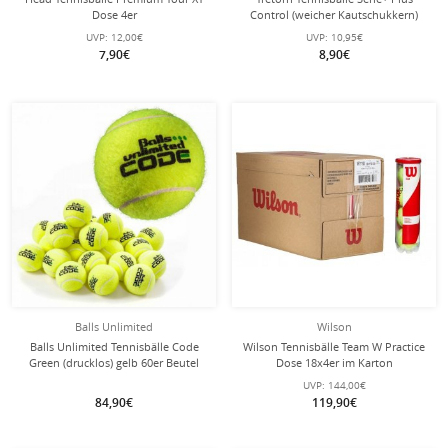
Dose 4er
Control (weicher Kautschukkern)
gelb 4er Dose
UVP:
12,00€
UVP:
10,95€
7,90€
8,90€
Balls Unlimited
Wilson
Balls Unlimited Tennisbälle Code
Wilson Tennisbälle Team W Practice
Green (drucklos) gelb 60er Beutel
Dose 18x4er im Karton
UVP:
144,00€
84,90€
119,90€