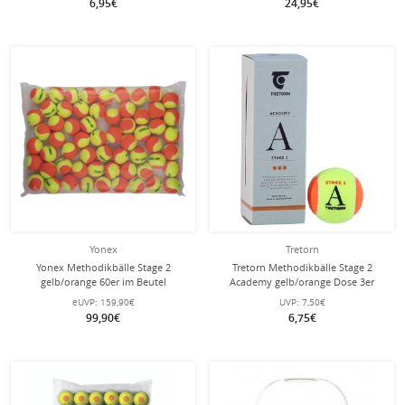
6,95€
24,95€
Yonex
Tretorn
Yonex Methodikbälle Stage 2
Tretorn Methodikbälle Stage 2
gelb/orange 60er im Beutel
Academy gelb/orange Dose 3er
eUVP:
159,90€
UVP:
7,50€
99,90€
6,75€