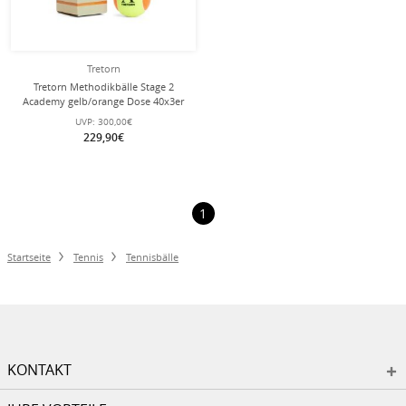
Tretorn
Tretorn Methodikbälle Stage 2
Academy gelb/orange Dose 40x3er
im Karton
UVP:
300,00€
229,90€
1
Startseite
Tennis
Tennisbälle
KONTAKT