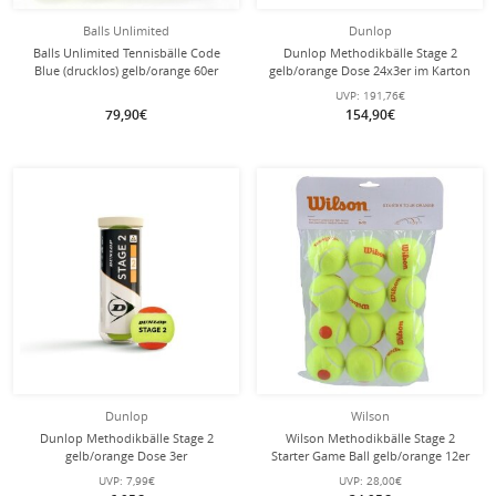
Balls Unlimited
Dunlop
Balls Unlimited Tennisbälle Code
Dunlop Methodikbälle Stage 2
Blue (drucklos) gelb/orange 60er
gelb/orange Dose 24x3er im Karton
Beutel
UVP:
191,76€
79,90€
154,90€
Dunlop
Wilson
Dunlop Methodikbälle Stage 2
Wilson Methodikbälle Stage 2
gelb/orange Dose 3er
Starter Game Ball gelb/orange 12er
Beutel
UVP:
7,99€
UVP:
28,00€