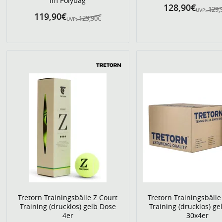
im Polybag
128,90€
129,
UVP:
119,90€
129,90€
UVP:
Tretorn Trainingsbälle Z Court
Tretorn Trainingsbälle
Training (drucklos) gelb Dose
Training (drucklos) g
4er
30x4er