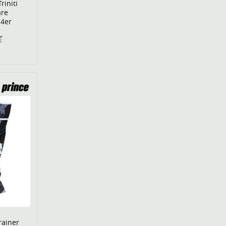
riniti
are
 4er
€
rainer