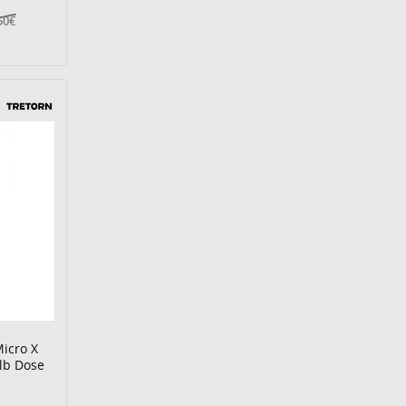
50€
Micro X
elb Dose