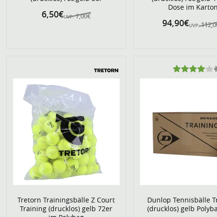
Dose im Karto
6,50€
7,00€
UVP:
94,90€
112,
UVP:
Tretorn Trainingsbälle Z Court
Dunlop Tennisbälle T
Training (drucklos) gelb 72er
(drucklos) gelb Polyb