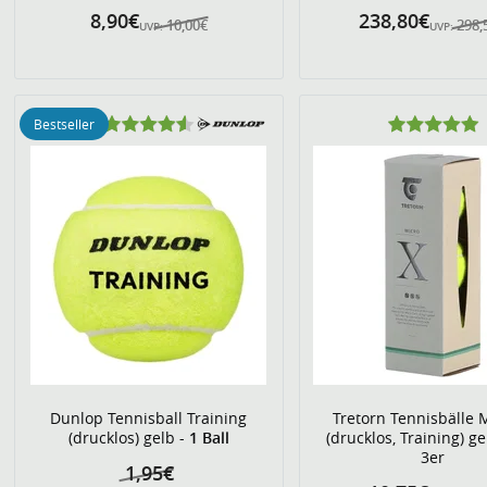
8,90€
238,80€
10,00€
298,
UVP:
UVP:
Bestseller
Dunlop Tennisball Training
Tretorn Tennisbälle 
(drucklos) gelb -
1 Ball
(drucklos, Training) g
3er
1,95€