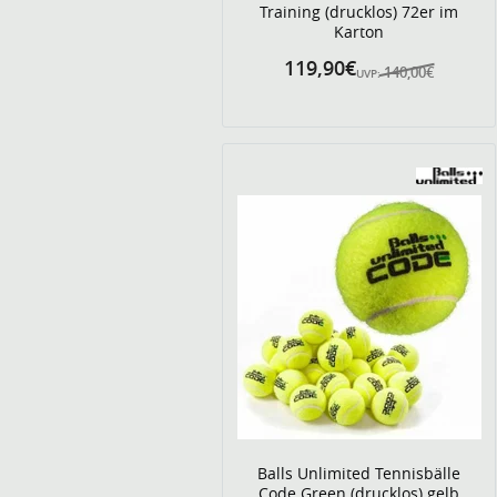
Training (drucklos) 72er im
Karton
119,90€
140,00€
UVP:
Balls Unlimited Tennisbälle
Code Green (drucklos) gelb