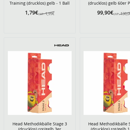
Training (drucklos) gelb - 1 Ball
(drucklos) gelb 60er 
1,79€
99,90€
1,99€
130,
UVP:
UVP:
Head Methodikbälle Stage 3
Head Methodikbälle 
(drucklos) rot/gelb 3er
(drucklos) rot/gelb 