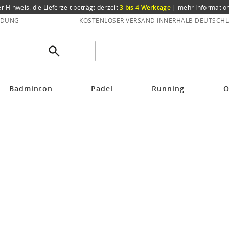
er Hinweis: die Lieferzeit beträgt derzeit
3 bis 4 Werktage
|
mehr Informatio
NDUNG
KOSTENLOSER VERSAND INNERHALB DEUTSCHL
Badminton
Padel
Running
O