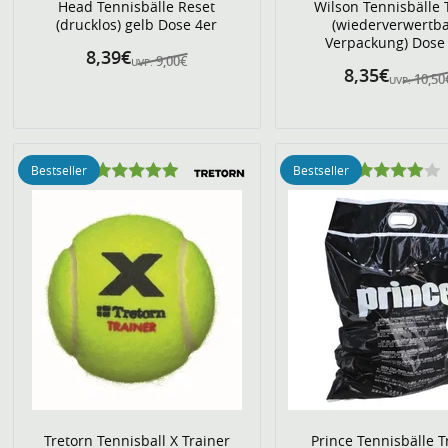
Head Tennisbälle Reset
Wilson Tennisbälle T
(drucklos) gelb Dose 4er
(wiederverwertb
Verpackung) Dose
8,39€
9,00€
UVP:
8,35€
10,50
UVP:
Bestseller
Bestseller
Tretorn Tennisball X Trainer
Prince Tennisbälle T