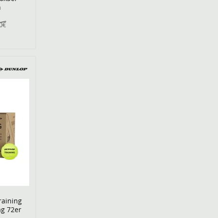
n
00€
raining
ag 72er