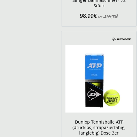
Slinger Ballmaschine) - 72
Stück
98,99€
139,90€
UVP:
Dunlop Tennisbälle ATP
(drucklos, strapazierfähig,
langlebig) Dose 3er