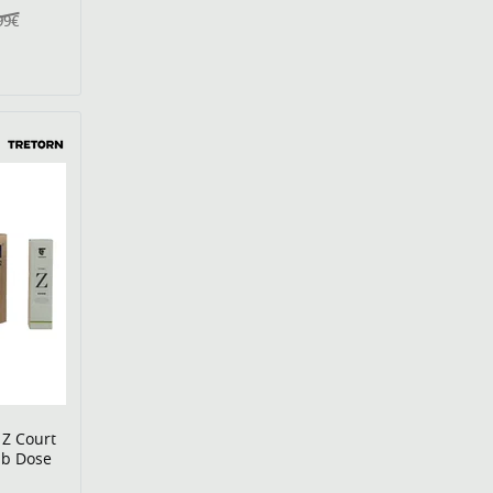
99€
 Z Court
elb Dose