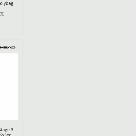
Polybag
00€
Stage 3
16x3er