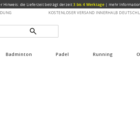
er Hinweis: die Lieferzeit beträgt derzeit
3 bis 4 Werktage
|
mehr Informatio
NDUNG
KOSTENLOSER VERSAND INNERHALB DEUTSCHL
Badminton
Padel
Running
O