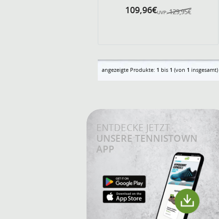
109,96€
129,95€
UVP:
angezeigte Produkte:
1
bis
1
(von
1
insgesamt)
ENTDECKE JETZT
UNSERE TENNISTOWN
APP