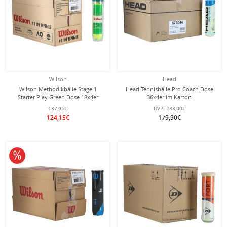
Wilson
Head
Wilson Methodikbälle Stage 1
Head Tennisbälle Pro Coach Dose
Starter Play Green Dose 18x4er
36x4er im Karton
Karton
137,95€
UVP:
288,00€
124,15€
179,90€
10% reduziert