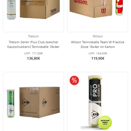
Tretorn
Wilson
Tretorn Serie+ Plus Club (weicher
Wilson Tennisbälle Team W Practice
Kautschukkern) Tennisbälle 18x4er
Dose 18x4er im Karton
Karton
UVP:
171,00€
UVP:
144,00€
136,80€
119,90€
10% reduziert