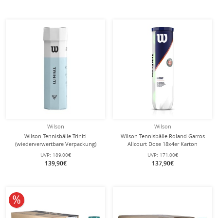
Wilson
Wilson
Wilson Tennisbälle Triniti
Wilson Tennisbälle Roland Garros
(wiederverwertbare Verpackung)
Allcourt Dose 18x4er Karton
Dose 18x4er im Karton
UVP:
189,00€
UVP:
171,00€
139,90€
137,90€
10% reduziert