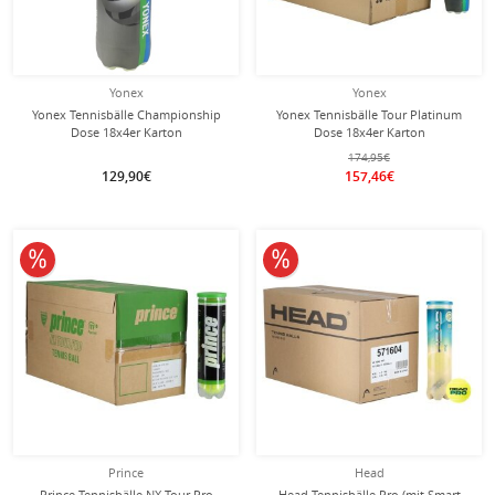
Yonex
Yonex
Yonex Tennisbälle Championship
Yonex Tennisbälle Tour Platinum
Dose 18x4er Karton
Dose 18x4er Karton
174,95€
129,90€
157,46€
10% reduziert
10% reduziert
Prince
Head
Prince Tennisbälle NX Tour Pro
Head Tennisbälle Pro (mit Smart