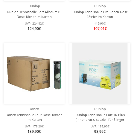
Dunlop
Dunlop
Dunlop Tennisbälle Fort Allcourt TS
Dunlop Tennisbälle Pro Coach Dose
Dose 18x4er im Karton
18x4er im Karton
UVP:
224,82€
119,90€
124,90€
107,91€
Yonex
Dunlop
Yonex Tennisbälle Tour Dose 18x4er
Dunlop Tennisbälle Fort TR Plus
im Karton
(Innendruck, speziell für Slinger
Ballmaschine) gelb 18x4er Karton
UVP:
178,20€
UVP:
139,90€
159,90€
98,99€