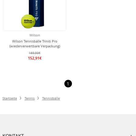
Wilson
Wilson Tennisbälle Triniti Pro
(wiederverwertbare Verpackung)
Dose 18x4er im Karton
169,90€
152,91€
1
Startseite
Tennis
Tennisbälle