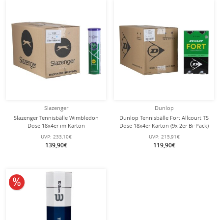
Slazenger
Dunlop
Slazenger Tennisbälle Wimbledon
Dunlop Tennisbälle Fort Allcourt TS
Dose 18x4er im Karton
Dose 18x4er Karton (9x 2er Bi-Pack)
UVP:
233,10€
UVP:
215,91€
139,90€
119,90€
10% reduziert