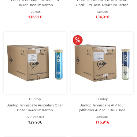
18x4er Dose im Karton
Optik Filz) Dose 18x4er im Karton
129,90€
149,90€
116,91€
134,91€
10% reduziert
Dunlop
Dunlop
Dunlop Tennisbälle Australian Open
Dunlop Tennisbälle ATP Tour
Dose 18x4er im Karton
(offizieller ATP Tour Ball) Dose
18x4er im Karton
UVP:
206,82€
129,90€
129,90€
116,91€