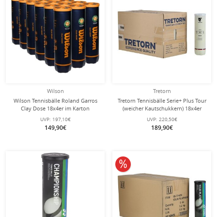
Wilson
Tretorn
Wilson Tennisbälle Roland Garros
Tretorn Tennisbälle Serie+ Plus Tour
Clay Dose 18x4er im Karton
(weicher Kautschukkern) 18x4er
Karton
UVP:
197,10€
UVP:
220,50€
149,90€
189,90€
10% reduziert