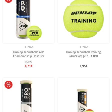
Dunlop
Dunlop
Dunlop Tennisbälle ATP
Dunlop Tennisball Training
Championship Dose 3er
(drucklos) gelb -
1 Ball
5,24€
4,71€
1,95€
10% reduziert