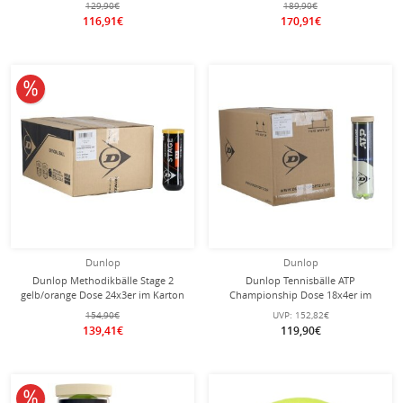
129,90€
189,90€
116,91€
170,91€
10% reduziert
Dunlop
Dunlop
Dunlop Methodikbälle Stage 2
Dunlop Tennisbälle ATP
gelb/orange Dose 24x3er im Karton
Championship Dose 18x4er im
Karton
154,90€
UVP:
152,82€
139,41€
119,90€
10% reduziert