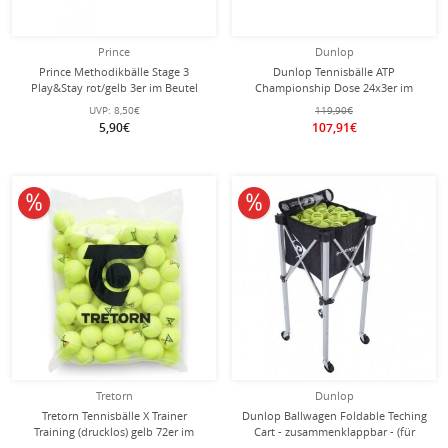
Prince
Dunlop
Prince Methodikbälle Stage 3
Dunlop Tennisbälle ATP
Play&Stay rot/gelb 3er im Beutel
Championship Dose 24x3er im
Karton
UVP:
8,50€
119,90€
5,90€
107,91€
10% reduziert
10% reduziert
Tretorn
Dunlop
Tretorn Tennisbälle X Trainer
Dunlop Ballwagen Foldable Teching
Training (drucklos) gelb 72er im
Cart - zusammenklappbar - (für
Polybag
maximal 144 Bälle)