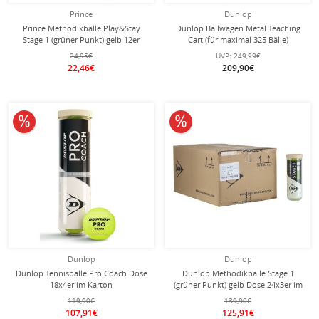
Prince
Dunlop
Prince Methodikbälle Play&Stay
Dunlop Ballwagen Metal Teaching
Stage 1 (grüner Punkt) gelb 12er
Cart (für maximal 325 Bälle)
Beutel
24,95€
UVP:
249,99€
22,46€
209,90€
10% reduziert
10% reduziert
Dunlop
Dunlop
Dunlop Tennisbälle Pro Coach Dose
Dunlop Methodikbälle Stage 1
18x4er im Karton
(grüner Punkt) gelb Dose 24x3er im
Karton
119,90€
139,90€
107,91€
125,91€