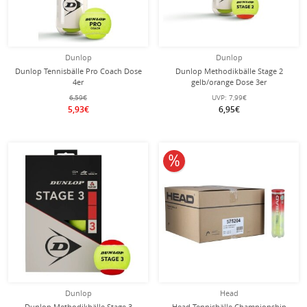
Dunlop
Dunlop
Dunlop Tennisbälle Pro Coach Dose
Dunlop Methodikbälle Stage 2
4er
gelb/orange Dose 3er
6,59€
UVP:
7,99€
5,93€
6,95€
10% reduziert
Dunlop
Head
Dunlop Methodikbälle Stage 3
Head Tennisbälle Championship