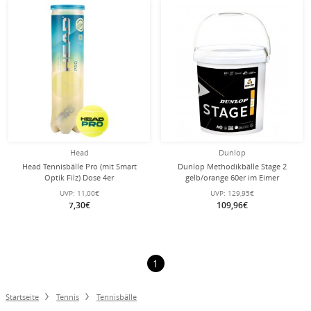
Head
Dunlop
Head Tennisbälle Pro (mit Smart
Dunlop Methodikbälle Stage 2
Optik Filz) Dose 4er
gelb/orange 60er im Eimer
UVP:
11,00€
UVP:
129,95€
7,30€
109,96€
1
Startseite
Tennis
Tennisbälle