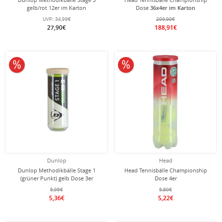
gelb/rot 12er im Karton
Dose
36x4er im Karton
UVP:
34,99€
209,90€
27,90€
188,91€
10% reduziert
10% reduziert
Dunlop
Head
Dunlop Methodikbälle Stage 1
Head Tennisbälle Championship
(grüner Punkt) gelb Dose 3er
Dose 4er
5,95€
5,80€
5,36€
5,22€