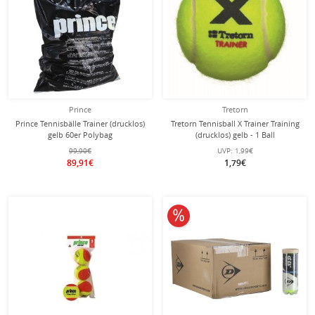
Prince
Tretorn
Prince Tennisbälle Trainer (drucklos)
Tretorn Tennisball X Trainer Training
gelb 60er Polybag
(drucklos) gelb - 1 Ball
99,90€
UVP:
1,99€
89,91€
1,79€
10% reduziert