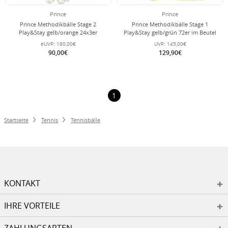
Prince
Prince
Prince Methodikbälle Stage 2
Prince Methodikbälle Stage 1
Play&Stay gelb/orange 24x3er
Play&Stay gelb/grün 72er im Beutel
Karton
eUVP:
180,00€
UVP:
145,00€
90,00€
129,90€
1
Startseite
Tennis
Tennisbälle
KONTAKT
IHRE VORTEILE