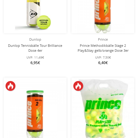
Dunlop
Prince
Dunlop Tennisbälle Tour Brilliance
Prince Methodikbälle Stage 2
Dose 4er
Play&Stay gelb/orange Dose 3er
UVP:
11,49€
UVP:
7,50€
6,95€
6,40€