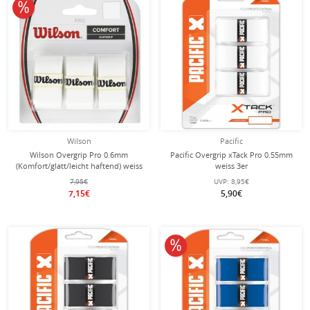
10% reduziert
Wilson
Pacific
Wilson Overgrip Pro 0.6mm
Pacific Overgrip xTack Pro 0.55mm
(Komfort/glatt/leicht haftend) weiss
weiss 3er
3er
7,95€
UVP:
8,95€
7,15€
5,90€
10% reduziert