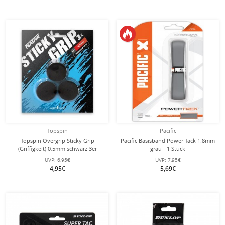
Topspin
Pacific
Topspin Overgrip Sticky Grip
Pacific Basisband Power Tack 1.8mm
(Griffigkeit) 0,5mm schwarz 3er
grau - 1 Stück
UVP:
6,95€
UVP:
7,95€
4,95€
5,69€