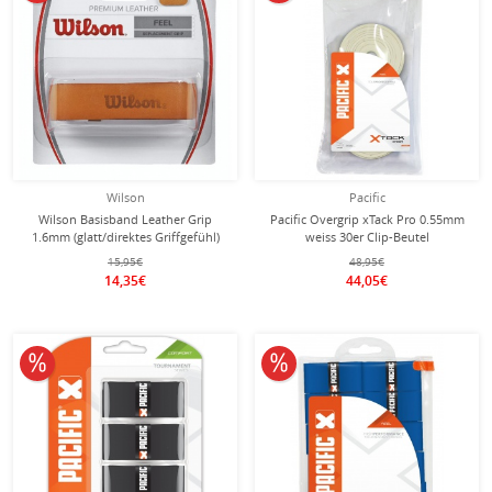
Wilson
Pacific
Wilson Basisband Leather Grip
Pacific Overgrip xTack Pro 0.55mm
1.6mm (glatt/direktes Griffgefühl)
weiss 30er Clip-Beutel
braun - 1 Stück
15,95€
48,95€
14,35€
44,05€
10% reduziert
10% reduziert