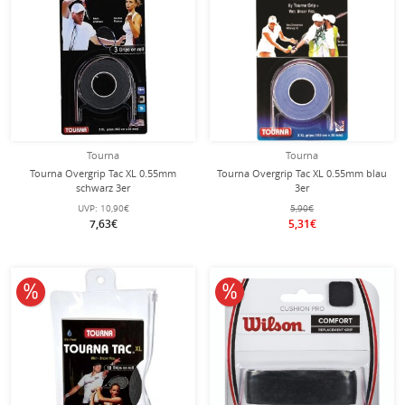
Tourna
Tourna
Tourna Overgrip Tac XL 0.55mm
Tourna Overgrip Tac XL 0.55mm blau
schwarz 3er
3er
UVP:
10,90€
5,90€
7,63€
5,31€
10% reduziert
10% reduziert