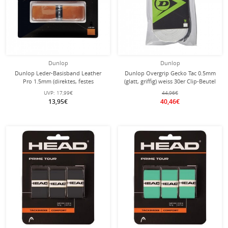
Dunlop
Dunlop
Dunlop Leder-Basisband Leather
Dunlop Overgrip Gecko Tac 0.5mm
Pro 1.5mm (direktes, festes
(glatt, griffig) weiss 30er Clip-Beutel
Griffgefühl) braun - 1 Stück
UVP:
17,99€
44,96€
13,95€
40,46€