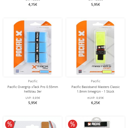
4,75€
5,95€
Pacific
Pacific
Pacific Overgrip xTack Pro 0.55mm
Pacific Basisband Masters Classic
hellblau 3er
1.8mm limegrün - 1 Stück
UVP:
8,95€
eUVP:
8,95€
5,95€
6,25€
10% reduziert
10% reduziert