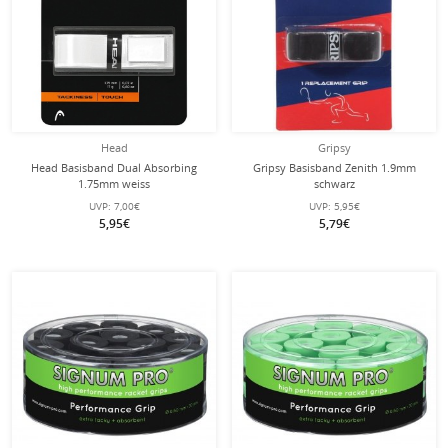
Head
Gripsy
Head Basisband Dual Absorbing
Gripsy Basisband Zenith 1.9mm
1.75mm weiss
schwarz
UVP:
7,00€
UVP:
5,95€
5,95€
5,79€