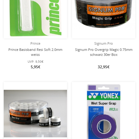
Prince
Signum Pro
Prince Basisband Resi Soft 2.0mm
Signum Pro Overgrip Magic 0.75mm
weiss
schwarz 30er Box
UVP:
9,50€
5,95€
32,95€