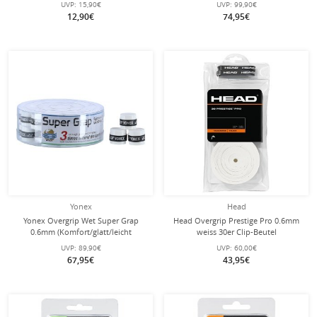
UVP:
15,90€
UVP:
99,90€
12,90€
74,95€
Yonex
Head
Yonex Overgrip Wet Super Grap
Head Overgrip Prestige Pro 0.6mm
0.6mm (Komfort/glatt/leicht
weiss 30er Clip-Beutel
haftend) weiss 36er Box
UVP:
89,90€
UVP:
60,00€
67,95€
43,95€