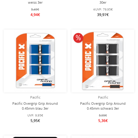
weiss 3er
30er
5,49€
eUVP:
79,95€
4,94€
39,97€
10% reduziert
Pacific
Pacific
Pacific Overgrip Grip Around
Pacific Overgrip Grip Around
0.45mm blau 3er
0.45mm schwarz 3er
UVP:
9,95€
5,95€
5,95€
5,36€