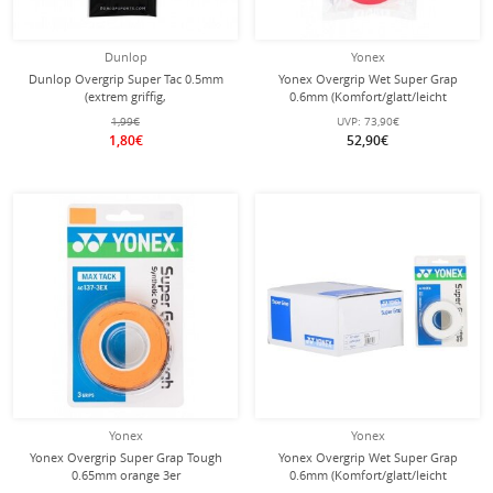
Dunlop
Yonex
Dunlop Overgrip Super Tac 0.5mm
Yonex Overgrip Wet Super Grap
(extrem griffig,
0.6mm (Komfort/glatt/leicht
feuchtigkeitsabsorbierend) schwarz
haftend) weinrot 30er Clip-Beutel
1,99€
UVP:
73,90€
- 1 Stück
1,80€
52,90€
Yonex
Yonex
Yonex Overgrip Super Grap Tough
Yonex Overgrip Wet Super Grap
0.65mm orange 3er
0.6mm (Komfort/glatt/leicht
haftend) weiss 10x3er Box