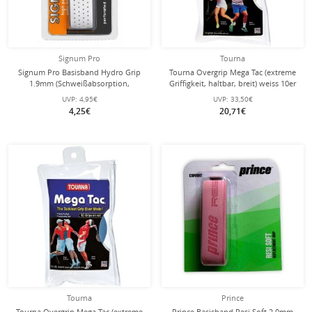
Signum Pro
Tourna
Signum Pro Basisband Hydro Grip
Tourna Overgrip Mega Tac (extreme
1.9mm (Schweißabsorption,
Griffigkeit, haltbar, breit) weiss 10er
perforiert) weiss - 1 Stück
Rolle
UVP:
4,95€
UVP:
33,50€
4,25€
20,71€
Tourna
Prince
Tourna Overgrip Mega Tac (extreme
Prince Basisband Resi Soft 2.0mm