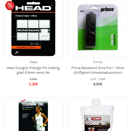
10% reduziert
Head
Prince
Head Overgrip Prestige Pro (klebrig,
Prince Basisband Dura Pro+ 1.9mm
glatt) 0.6mm weiss 3er
(Griffigkeit+Schweissabsorbtion)
schwarz - 1 Stück
5,95€
UVP:
7,95€
5,36€
4,95€