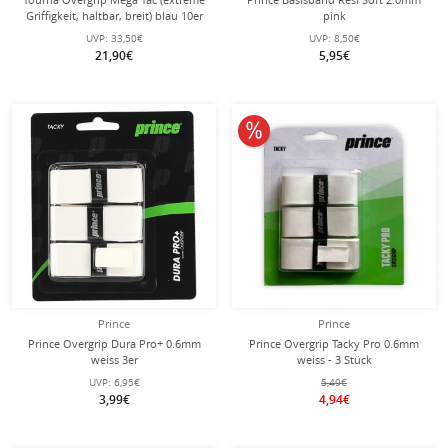
Griffigkeit, haltbar, breit) blau 10er
pink
UVP:
33,50€
UVP:
8,50€
21,90€
5,95€
10% reduziert
Prince
Prince
Prince Overgrip Dura Pro+ 0.6mm
Prince Overgrip Tacky Pro 0.6mm
weiss 3er
weiss - 3 Stück
UVP:
6,95€
5,49€
3,99€
4,94€