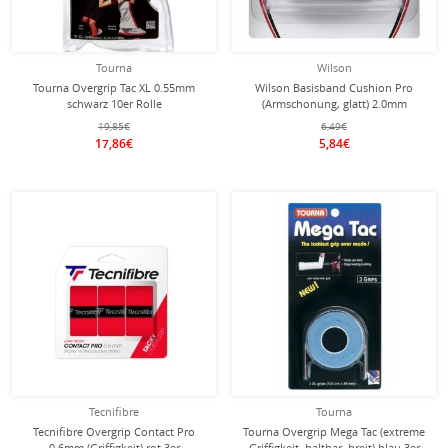
Tourna
Wilson
Tourna Overgrip Tac XL 0.55mm
Wilson Basisband Cushion Pro
schwarz 10er Rolle
(Armschonung, glatt) 2.0mm
schwarz
19,85€
6,49€
17,86€
5,84€
Tecnifibre
Tourna
Tecnifibre Overgrip Contact Pro
Tourna Overgrip Mega Tac (extreme
0.6mm (Griffigkeit) rot 3er
Griffigkeit, haltbar, breit) blau 3er