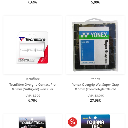
6,69€
5,99€
Tecnifibre
Yonex
Tecnifibre Overgrip Contact Pro
Yonex Overgrip Wet Super Grap
0.6mm (Griffigkeit) weiss 3er
0.6mm (Komfort/glatt/leicht
haftend) schwarz 12er Clip-Beutel
UVP:
8,50€
UVP:
33,90€
6,79€
27,95€
10% reduziert