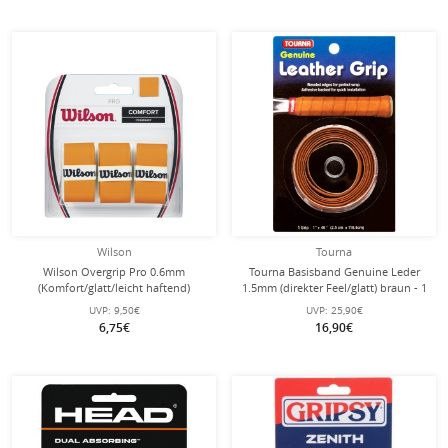
Wilson
Tourna
Wilson Overgrip Pro 0.6mm
Tourna Basisband Genuine Leder
(Komfort/glatt/leicht haftend)
1.5mm (direkter Feel/glatt) braun - 1
orange 3er
Stück
UVP:
9,50€
UVP:
25,90€
6,75€
16,90€