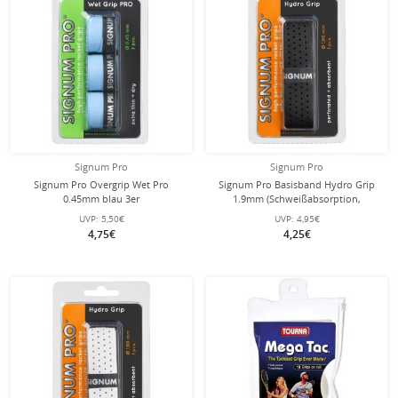
Signum Pro
Signum Pro
Signum Pro Overgrip Wet Pro
Signum Pro Basisband Hydro Grip
0.45mm blau 3er
1.9mm (Schweißabsorption,
perforiert) schwarz - 1 Stück
UVP:
5,50€
UVP:
4,95€
4,75€
4,25€