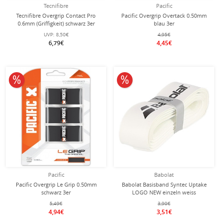
Tecnifibre
Pacific
Tecnifibre Overgrip Contact Pro
Pacific Overgrip Overtack 0.50mm
0.6mm (Griffigkeit) schwarz 3er
blau 3er
UVP:
8,50€
4,95€
6,79€
4,45€
10% reduziert
10% reduziert
Pacific
Babolat
Pacific Overgrip Le Grip 0.50mm
Babolat Basisband Syntec Uptake
schwarz 3er
LOGO NEW einzeln weiss
5,49€
3,90€
4,94€
3,51€