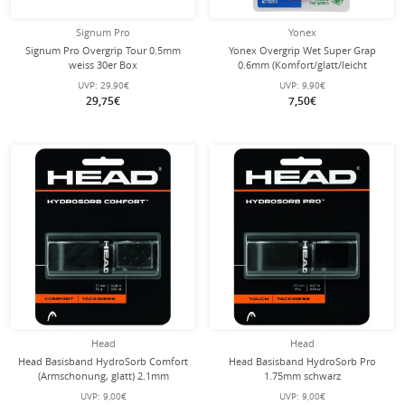
Signum Pro
Yonex
Signum Pro Overgrip Tour 0.5mm
Yonex Overgrip Wet Super Grap
weiss 30er Box
0.6mm (Komfort/glatt/leicht
haftend) lila 3er
UVP:
29,90€
UVP:
9,90€
29,75€
7,50€
Head
Head
Head Basisband HydroSorb Comfort
Head Basisband HydroSorb Pro
(Armschonung, glatt) 2.1mm
1.75mm schwarz
schwarz
UVP:
9,00€
UVP:
9,00€