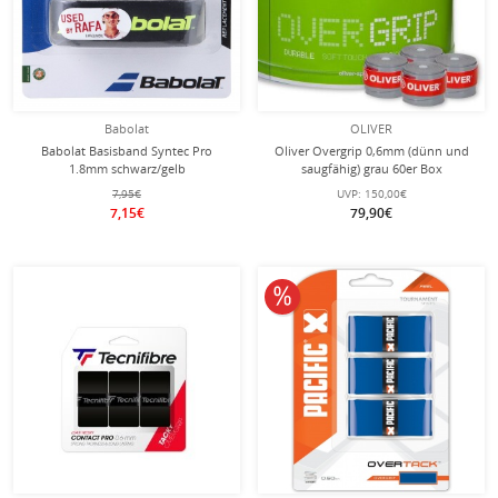
Babolat
OLIVER
Babolat Basisband Syntec Pro
Oliver Overgrip 0,6mm (dünn und
1.8mm schwarz/gelb
saugfähig) grau 60er Box
7,95€
UVP:
150,00€
7,15€
79,90€
10% reduziert