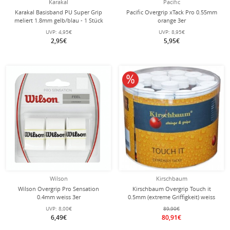
Karakal
Pacific
Karakal Basisband PU Super Grip
Pacific Overgrip xTack Pro 0.55mm
meliert 1.8mm gelb/blau - 1 Stück
orange 3er
UVP:
4,95€
UVP:
8,95€
2,95€
5,95€
10% reduziert
Wilson
Kirschbaum
Wilson Overgrip Pro Sensation
Kirschbaum Overgrip Touch it
0.4mm weiss 3er
0.5mm (extreme Griffigkeit) weiss
60er Box
UVP:
8,00€
89,90€
6,49€
80,91€