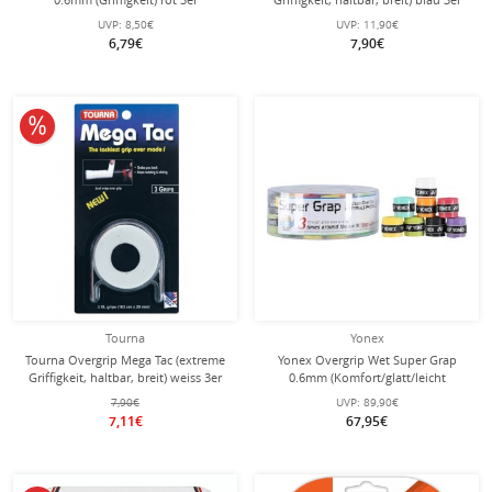
UVP:
8,50€
UVP:
11,90€
6,79€
7,90€
10% reduziert
Tourna
Yonex
Tourna Overgrip Mega Tac (extreme
Yonex Overgrip Wet Super Grap
Griffigkeit, haltbar, breit) weiss 3er
0.6mm (Komfort/glatt/leicht
haftend) farblich sortiert 36er Box
7,90€
UVP:
89,90€
7,11€
67,95€