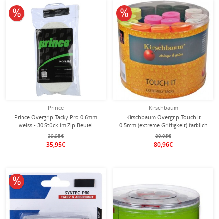
10% reduziert
10% reduziert
Prince
Kirschbaum
Prince Overgrip Tacky Pro 0.6mm
Kirschbaum Overgrip Touch it
weiss - 30 Stück im Zip Beutel
0.5mm (extreme Griffigkeit) farblich
sortiert 60er Box
39,95€
89,95€
35,95€
80,96€
10% reduziert