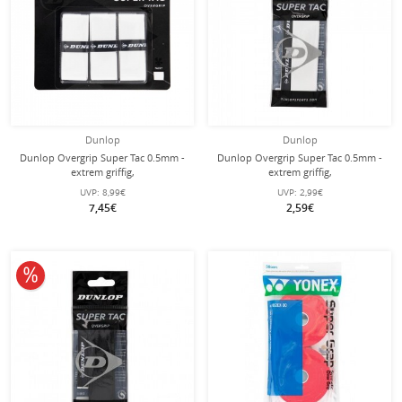
Dunlop
Dunlop
Dunlop Overgrip Super Tac 0.5mm -
Dunlop Overgrip Super Tac 0.5mm -
extrem griffig,
extrem griffig,
feuchtigkeitsabsorbierend - weiss -
feuchtigkeitsabsorbierend - weiss -
UVP:
8,99€
UVP:
2,99€
3 Stück
1 Stück
7,45€
2,59€
10% reduziert