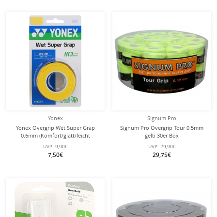
Yonex
Signum Pro
Yonex Overgrip Wet Super Grap
Signum Pro Overgrip Tour 0.5mm
0.6mm (Komfort/glatt/leicht
gelb 30er Box
haftend) gelb 3er
UVP:
9,90€
UVP:
29,90€
7,50€
29,75€