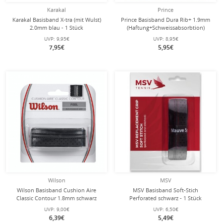
Karakal
Prince
Karakal Basisband X-tra (mit Wulst)
Prince Basisband Dura Rib+ 1.9mm
2.0mm blau - 1 Stück
(Haftung+Schweissabsorbtion)
schwarz - 1 Stück
UVP:
9,95€
UVP:
8,95€
7,95€
5,95€
Wilson
MSV
Wilson Basisband Cushion Aire
MSV Basisband Soft-Stich
Classic Contour 1.8mm schwarz
Perforated schwarz - 1 Stück
UVP:
9,00€
UVP:
6,50€
6,39€
5,49€