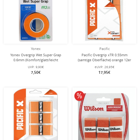
Yonex
Pacific
Yonex Overgrip Wet Super Grap
Pacific Overgrip xTR 0.55mm
0.6mm (Komfort/glatt/leicht
(samtige Oberfläche) orange 12er
haftend) orange 3er
Clip-Beutel
UVP:
9,90€
eUVP:
26,95€
7,50€
17,95€
10% reduziert