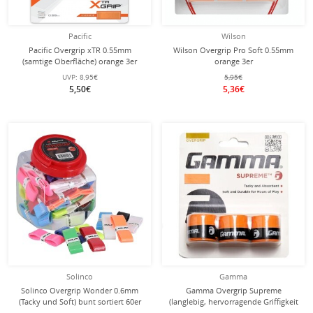
Pacific
Wilson
Pacific Overgrip xTR 0.55mm
Wilson Overgrip Pro Soft 0.55mm
(samtige Oberfläche) orange 3er
orange 3er
UVP:
8,95€
5,95€
5,50€
5,36€
Solinco
Gamma
Solinco Overgrip Wonder 0.6mm
Gamma Overgrip Supreme
(Tacky und Soft) bunt sortiert 60er
(langlebig, hervorragende Griffigkeit
Box
+ Saugfähigkeit) 0.6mm orange - 3