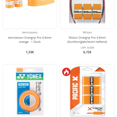
tennistown
Wilson
tennistown Overgrip Pro 0.6mm
Wilson Overgrip Pro 0.6mm
orange - 1 Stück
(Komfort/glatt/leicht haftend)
orange 3er
UVP:
9,50€
1,59€
6,75€