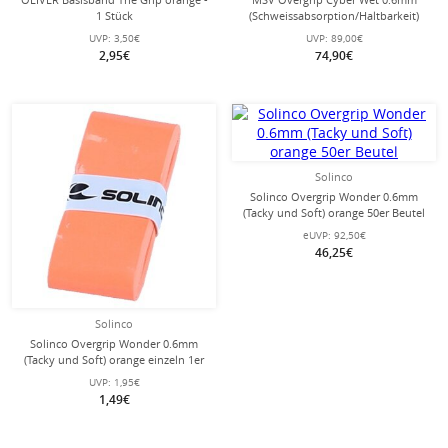
1 Stück
(Schweissabsorption/Haltbarkeit)
neongelb/orange/pink 60er Box
UVP:
3,50€
UVP:
89,00€
2,95€
74,90€
Solinco
Solinco Overgrip Wonder 0.6mm
(Tacky und Soft) orange 50er Beutel
eUVP:
92,50€
46,25€
Solinco
Solinco Overgrip Wonder 0.6mm
(Tacky und Soft) orange einzeln 1er
UVP:
1,95€
1,49€