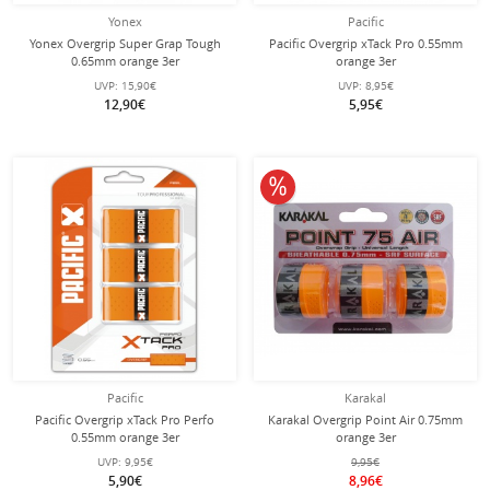
Yonex
Pacific
Yonex Overgrip Super Grap Tough
Pacific Overgrip xTack Pro 0.55mm
0.65mm orange 3er
orange 3er
UVP:
15,90€
UVP:
8,95€
12,90€
5,95€
10% reduziert
Pacific
Karakal
Pacific Overgrip xTack Pro Perfo
Karakal Overgrip Point Air 0.75mm
0.55mm orange 3er
orange 3er
UVP:
9,95€
9,95€
5,90€
8,96€