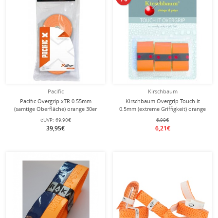
Pacific
Kirschbaum
Pacific Overgrip xTR 0.55mm
Kirschbaum Overgrip Touch it
(samtige Oberfläche) orange 30er
0.5mm (extreme Griffigkeit) orange
Clip-Beutel
3er
eUVP:
69,90€
6,90€
39,95€
6,21€