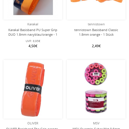
Karakal
tennistown
Karakal Basisband PU Super Grip
tennistown Basisband Classic
DUO 1.8mm navyblau/orange - 1
1.8mm orange - 1 Stück
Stück
UVP:
8,95€
4,50€
2,49€
OLIVER
MSV
OLIVER Basisband The Grip orange -
MSV Overgrip Cyber Wet 0.6mm