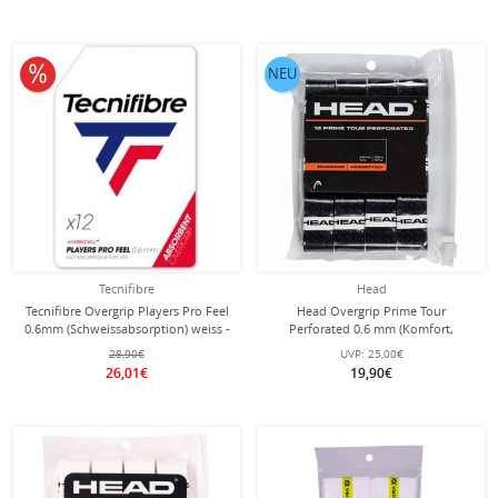
10% reduziert
NEU
Tecnifibre
Head
Tecnifibre Overgrip Players Pro Feel
Head Overgrip Prime Tour
0.6mm (Schweissabsorption) weiss -
Perforated 0.6 mm (Komfort,
12er Zip Beutel
Griffigkeit) schwarz 12er Clip-Beutel
28,90€
UVP:
25,00€
26,01€
19,90€