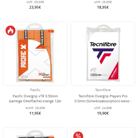
UVP:
35,00€
UVP:
26,95€
23,95€
18,95€
Pacific
Tecnifibre
Pacific Overgrip xTR 0.55mm
Tecnifibre Overgrip Players Pro
(samtige Oberfläche) orange 12er
0.5mm (Schweissabsorption) weiss -
Clip-Beutel
12er Zip Beutel
eUVP:
26,95€
UVP:
24,99€
17,95€
19,90€
10% reduziert