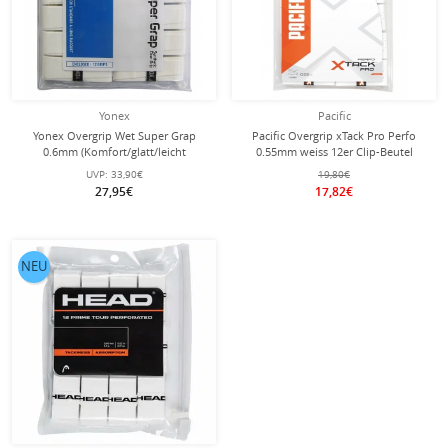
Yonex
Pacific
Yonex Overgrip Wet Super Grap
Pacific Overgrip xTack Pro Perfo
0.6mm (Komfort/glatt/leicht
0.55mm weiss 12er Clip-Beutel
haftend) weiss 12er Clip-Beutel
UVP:
33,90€
19,80€
27,95€
17,82€
NEU