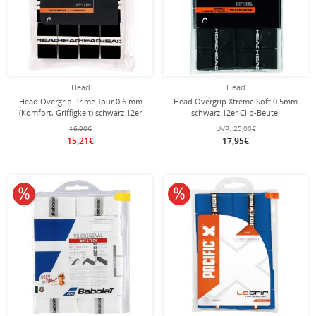
Head
Head
Head Overgrip Prime Tour 0.6 mm
Head Overgrip Xtreme Soft 0.5mm
(Komfort, Griffigkeit) schwarz 12er
schwarz 12er Clip-Beutel
Clip-Beutel
16,90€
UVP:
25,00€
15,21€
17,95€
10% reduziert
10% reduziert