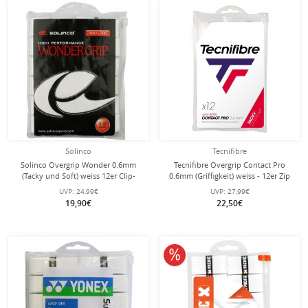
Solinco
Tecnifibre
Solinco Overgrip Wonder 0.6mm
Tecnifibre Overgrip Contact Pro
(Tacky und Soft) weiss 12er Clip-
0.6mm (Griffigkeit) weiss - 12er Zip
Beutel
Beutel
UVP:
24,99€
UVP:
27,99€
19,90€
22,50€
10% reduziert