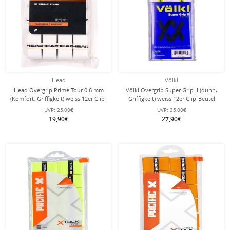
Head
Völkl
Head Overgrip Prime Tour 0.6 mm
Völkl Overgrip Super Grip II (dünn,
(Komfort, Griffigkeit) weiss 12er Clip-
Griffigkeit) weiss 12er Clip-Beutel
Beutel
UVP:
25,00€
UVP:
35,00€
19,90€
27,90€