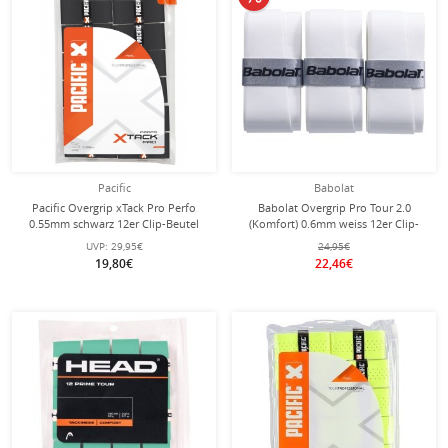
Pacific
Babolat
Pacific Overgrip xTack Pro Perfo
Babolat Overgrip Pro Tour 2.0
0.55mm schwarz 12er Clip-Beutel
(Komfort) 0.6mm weiss 12er Clip-
Beutel
UVP:
29,95€
24,95€
19,80€
22,46€