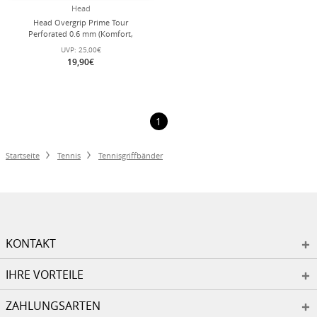
Head
Head Overgrip Prime Tour
Perforated 0.6 mm (Komfort,
Griffigkeit) weiss 12er Clip-Beutel
UVP:
25,00€
19,90€
1
Startseite
Tennis
Tennisgriffbänder
KONTAKT
IHRE VORTEILE
ZAHLUNGSARTEN