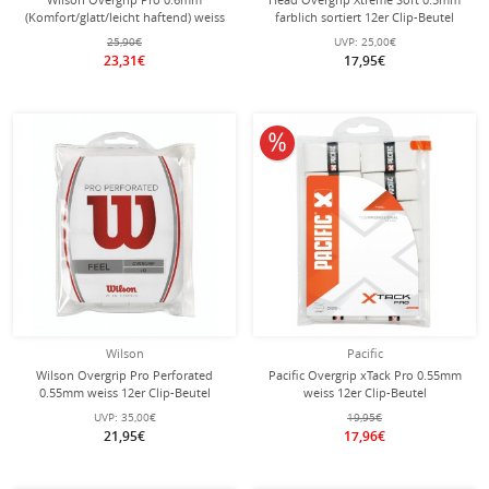
(Komfort/glatt/leicht haftend) weiss
farblich sortiert 12er Clip-Beutel
12er Clip-Beutel
25,90€
UVP:
25,00€
23,31€
17,95€
10% reduziert
Wilson
Pacific
Wilson Overgrip Pro Perforated
Pacific Overgrip xTack Pro 0.55mm
0.55mm weiss 12er Clip-Beutel
weiss 12er Clip-Beutel
UVP:
35,00€
19,95€
21,95€
17,96€