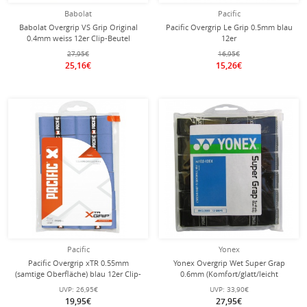
Babolat
Pacific
Babolat Overgrip VS Grip Original
Pacific Overgrip Le Grip 0.5mm blau
0.4mm weiss 12er Clip-Beutel
12er
27,95€
16,95€
25,16€
15,26€
Pacific
Yonex
Pacific Overgrip xTR 0.55mm
Yonex Overgrip Wet Super Grap
(samtige Oberfläche) blau 12er Clip-
0.6mm (Komfort/glatt/leicht
Beutel
haftend) schwarz 12er Clip-Beutel
UVP:
26,95€
UVP:
33,90€
19,95€
27,95€