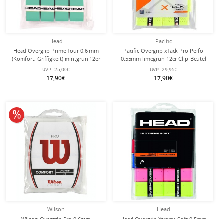
Head
Pacific
Head Overgrip Prime Tour 0.6 mm
Pacific Overgrip xTack Pro Perfo
(Komfort, Griffigkeit) mintgrün 12er
0.55mm limegrün 12er Clip-Beutel
Clip-Beutel
UVP:
25,00€
UVP:
29,95€
17,90€
17,90€
10% reduziert
Wilson
Head
Wilson Overgrip Pro 0.6mm
Head Overgrip Xtreme Soft 0.5mm