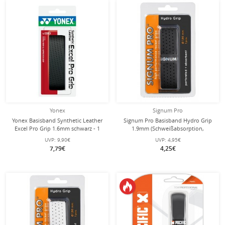
Yonex
Signum Pro
Yonex Basisband Synthetic Leather
Signum Pro Basisband Hydro Grip
Excel Pro Grip 1.6mm schwarz - 1
1.9mm (Schweißabsorption,
Stück
perforiert) schwarz - 1 Stück
UVP:
9,90€
UVP:
4,95€
7,79€
4,25€