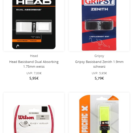
Head
Gripsy
Head Basisband Dual Absorbing
Gripsy Basisband Zenith 1.9mm
1.75mm weiss
schwarz
UVP:
7,00€
UVP:
5,95€
5,95€
5,79€