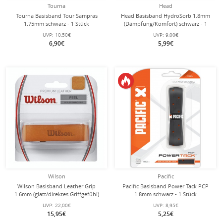
Tourna
Head
Tourna Basisband Tour Sampras
Head Basisband HydroSorb 1.8mm
1.75mm schwarz - 1 Stück
(Dämpfung/Komfort) schwarz - 1
Stück
UVP:
10,50€
UVP:
9,00€
6,90€
5,99€
Wilson
Pacific
Wilson Basisband Leather Grip
Pacific Basisband Power Tack PCP
1.6mm (glatt/direktes Griffgefühl)
1.8mm schwarz - 1 Stück
braun - 1 Stück
UVP:
22,00€
UVP:
8,95€
15,95€
5,25€