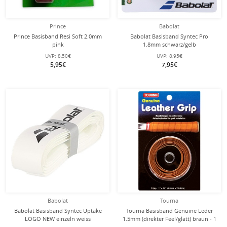
Prince
Babolat
Prince Basisband Resi Soft 2.0mm
Babolat Basisband Syntec Pro
pink
1.8mm schwarz/gelb
UVP:
8,50€
UVP:
8,95€
5,95€
7,95€
Babolat
Tourna
Babolat Basisband Syntec Uptake
Tourna Basisband Genuine Leder
LOGO NEW einzeln weiss
1.5mm (direkter Feel/glatt) braun - 1
Stück