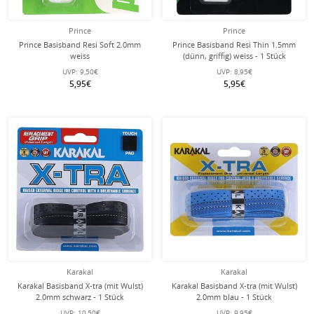
Prince
Prince
Prince Basisband Resi Soft 2.0mm
Prince Basisband Resi Thin 1.5mm
weiss
(dünn, griffig) weiss - 1 Stück
UVP:
9,50€
UVP:
8,95€
5,95€
5,95€
Karakal
Karakal
Karakal Basisband X-tra (mit Wulst)
Karakal Basisband X-tra (mit Wulst)
2.0mm schwarz - 1 Stück
2.0mm blau - 1 Stück
UVP:
10,50€
UVP:
9,95€