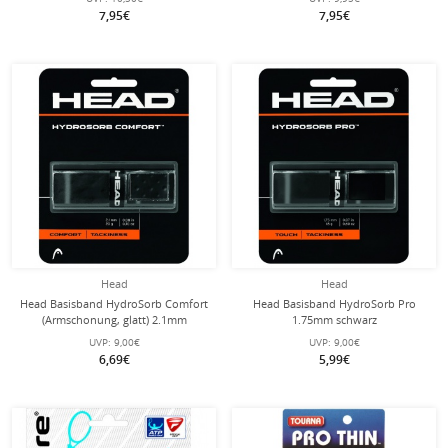
7,95€
7,95€
Head
Head
Head Basisband HydroSorb Comfort
Head Basisband HydroSorb Pro
(Armschonung, glatt) 2.1mm
1.75mm schwarz
schwarz
UVP:
9,00€
UVP:
9,00€
6,69€
5,99€