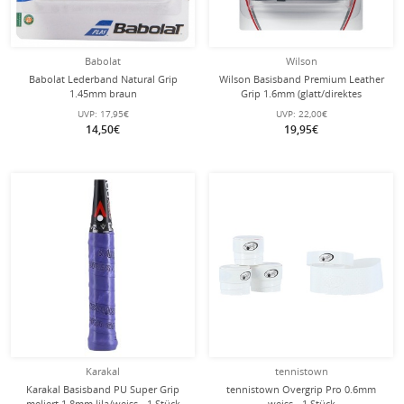
Babolat
Wilson
Babolat Lederband Natural Grip
Wilson Basisband Premium Leather
1.45mm braun
Grip 1.6mm (glatt/direktes
Griffgefühl) schwarz - 1 Stück
UVP:
17,95€
UVP:
22,00€
14,50€
19,95€
Karakal
tennistown
Karakal Basisband PU Super Grip
tennistown Overgrip Pro 0.6mm
meliert 1.8mm lila/weiss - 1 Stück
weiss - 1 Stück