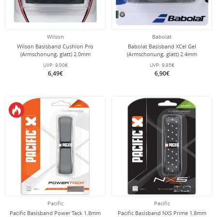
Wilson
Babolat
Wilson Basisband Cushion Pro
Babolat Basisband XCel Gel
(Armschonung, glatt) 2.0mm
(Armschonung, glatt) 2.4mm
schwarz
schwarz
UVP:
9,00€
UVP:
9,95€
6,49€
6,90€
Pacific
Pacific
Pacific Basisband Power Tack 1.8mm
Pacific Basisband NXS Prime 1.8mm