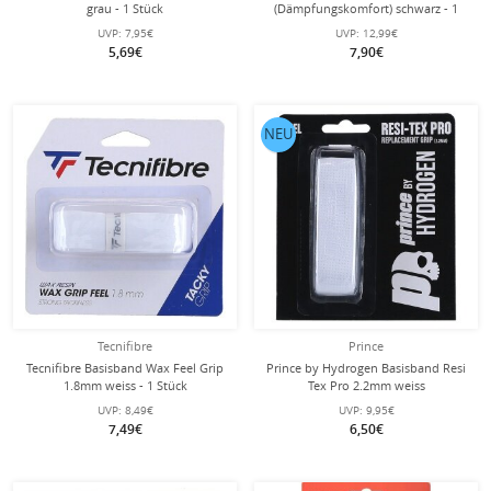
grau - 1 Stück
(Dämpfungskomfort) schwarz - 1
Stück
UVP:
7,95€
UVP:
12,99€
5,69€
7,90€
NEU
Tecnifibre
Prince
Tecnifibre Basisband Wax Feel Grip
Prince by Hydrogen Basisband Resi
1.8mm weiss - 1 Stück
Tex Pro 2.2mm weiss
UVP:
8,49€
UVP:
9,95€
7,49€
6,50€