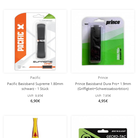
Pacific
Prince
Pacific Basisband Supreme 1.80mm
Prince Basisband Dura Pro+ 1.9mm
schwarz - 1 Stück
(Griffigkeit+Schweissabsorbtion)
schwarz - 1 Stück
UVP:
9,95€
UVP:
7,95€
6,90€
4,95€