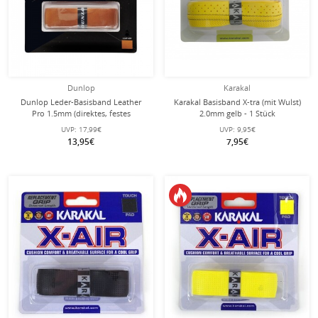
Dunlop
Karakal
Dunlop Leder-Basisband Leather
Karakal Basisband X-tra (mit Wulst)
Pro 1.5mm (direktes, festes
2.0mm gelb - 1 Stück
Griffgefühl) braun - 1 Stück
UVP:
17,99€
UVP:
9,95€
13,95€
7,95€