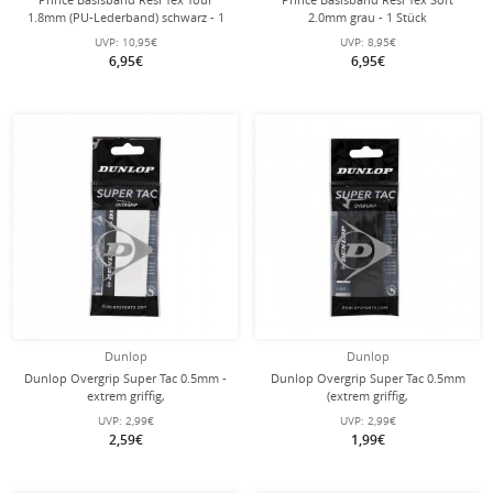
1.8mm (PU-Lederband) schwarz - 1
2.0mm grau - 1 Stück
Stück
UVP:
10,95€
UVP:
8,95€
6,95€
6,95€
Dunlop
Dunlop
Dunlop Overgrip Super Tac 0.5mm -
Dunlop Overgrip Super Tac 0.5mm
extrem griffig,
(extrem griffig,
feuchtigkeitsabsorbierend - weiss -
feuchtigkeitsabsorbierend) schwarz
UVP:
2,99€
UVP:
2,99€
1 Stück
- 1 Stück
2,59€
1,99€