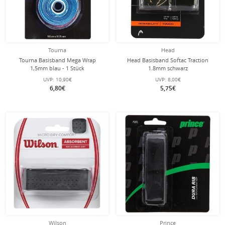
Tourna
Head
Tourna Basisband Mega Wrap
Head Basisband Softac Traction
1,5mm blau - 1 Stück
1.8mm schwarz
UVP:
10,90€
UVP:
8,00€
6,80€
5,75€
Wilson
Prince