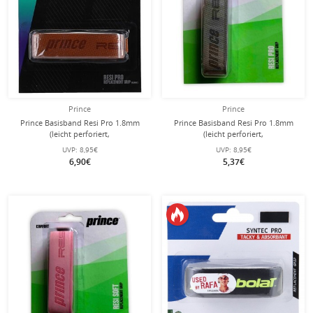
Prince
Prince
Prince Basisband Resi Pro 1.8mm
Prince Basisband Resi Pro 1.8mm
(leicht perforiert,
(leicht perforiert,
Schweissabsorbtion) braun - 1 Stück
Schweissabsorbtion) grau - 1 Stück
UVP:
8,95€
UVP:
8,95€
6,90€
5,37€