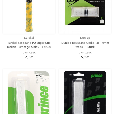
Karakal
Dunlop
Karakal Basisband PU Super Grip
Dunlop Basisband Gecko Tac 1.9mm
meliert 1.8mm gelb/blau - 1 Stück
weiss - 1 Stück
UVP:
4,95€
UVP:
7,99€
2,95€
5,50€