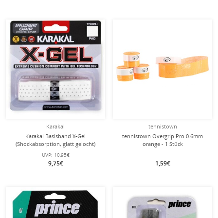
Karakal
tennistown
Karakal Basisband X-Gel
tennistown Overgrip Pro 0.6mm
(Shockabsorption, glatt gelocht)
orange - 1 Stück
2.2mm weiss
UVP:
10,95€
9,75€
1,59€