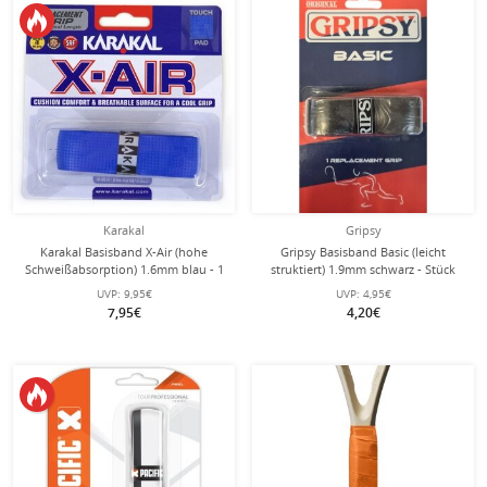
Karakal
Gripsy
Karakal Basisband X-Air (hohe
Gripsy Basisband Basic (leicht
Schweißabsorption) 1.6mm blau - 1
struktiert) 1.9mm schwarz - Stück
Stück
UVP:
9,95€
UVP:
4,95€
7,95€
4,20€