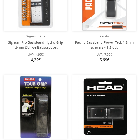
Signum Pro
Pacific
Signum Pro Basisband Hydro Grip
Pacific Basisband Power Tack 1.8mm
1.9mm (Schweißabsorption,
schwarz - 1 Stück
perforiert) weiss - 1 Stück
UVP:
4,95€
UVP:
7,95€
4,25€
5,69€