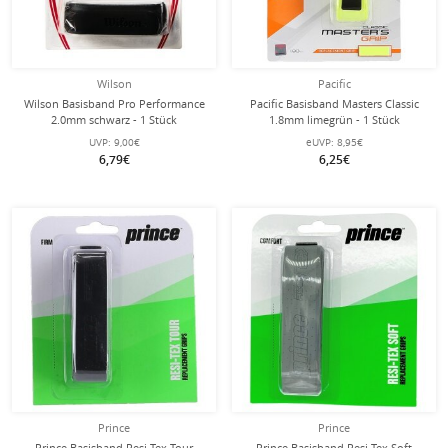
Wilson
Pacific
Wilson Basisband Pro Performance
Pacific Basisband Masters Classic
2.0mm schwarz - 1 Stück
1.8mm limegrün - 1 Stück
UVP:
9,00€
eUVP:
8,95€
6,79€
6,25€
Prince
Prince
Prince Basisband Resi Tex Tour
Prince Basisband Resi Tex Soft