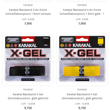
Karakal
Karakal
Karakal Basisband X-Air (hohe
Karakal Basisband X-Air (hohe
Schweißabsorption) 1.6mm schwarz
Schweißabsorption) 1.6mm gelb - 1
- 1 Stück
Stück
UVP:
9,95€
UVP:
9,95€
7,95€
7,95€
Karakal
Karakal
Karakal Basisband X-Gel
Karakal Basisband X-Gel
(Shockabsorption, glatt gelocht)
(Shockabsorption, glatt gelocht)
2.2mm schwarz
2.2mm gelb
UVP:
10,95€
UVP:
10,95€
9,75€
9,75€