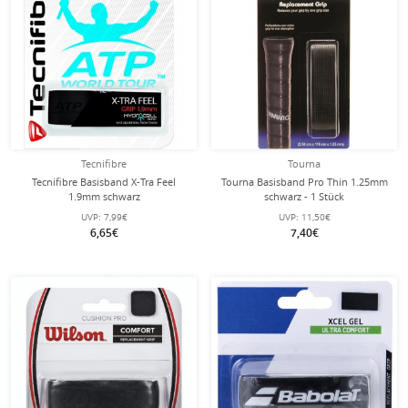
Tecnifibre
Tourna
Tecnifibre Basisband X-Tra Feel
Tourna Basisband Pro Thin 1.25mm
1.9mm schwarz
schwarz - 1 Stück
UVP:
7,99€
UVP:
11,50€
6,65€
7,40€