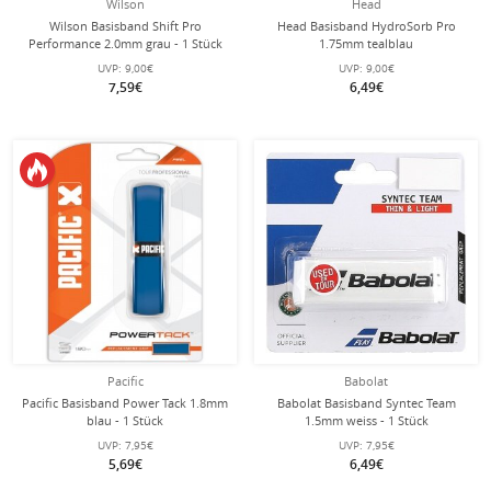
Wilson
Head
Wilson Basisband Shift Pro
Head Basisband HydroSorb Pro
Performance 2.0mm grau - 1 Stück
1.75mm tealblau
UVP:
9,00€
UVP:
9,00€
7,59€
6,49€
Pacific
Babolat
Pacific Basisband Power Tack 1.8mm
Babolat Basisband Syntec Team
blau - 1 Stück
1.5mm weiss - 1 Stück
UVP:
7,95€
UVP:
7,95€
5,69€
6,49€