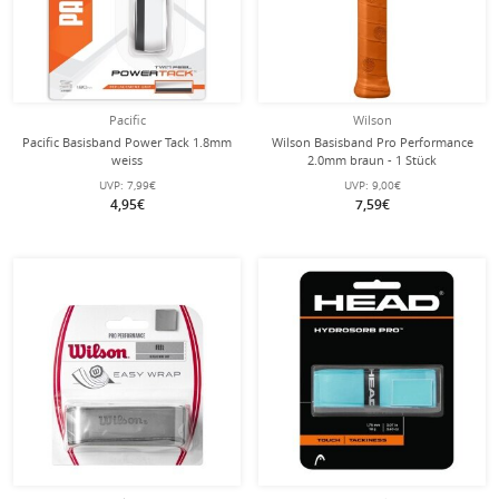
Pacific
Wilson
Pacific Basisband Power Tack 1.8mm
Wilson Basisband Pro Performance
weiss
2.0mm braun - 1 Stück
UVP:
7,99€
UVP:
9,00€
4,95€
7,59€