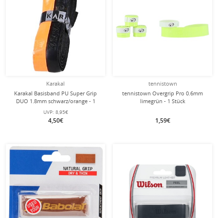
Karakal
tennistown
Karakal Basisband PU Super Grip
tennistown Overgrip Pro 0.6mm
DUO 1.8mm schwarz/orange - 1
limegrün - 1 Stück
Stück
UVP:
8,95€
4,50€
1,59€